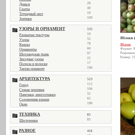
28
Деньги
40
Газеты
10
Тетрадный лист
109
Зонтики
УЗОРЫ И ОРНАМЕНТ
532
10
Размытые текстуры
Яблоки 
52
Узоры
78
Краска
Яблоки
60
Формат: 
Орнаменты
Разрешен
97
Шотландская ткань
Размер: 1
22
Звездные узоры
17
Полосы и полоски
196
Тартан орнамент
АРХИТЕКТУРА
523
112
Город
106
Старая черепица
52
Панельки, многоэтажки
65
Соломенная крыша
188
Окно
ТЕХНИКА
85
85
Шестеренки
РАЗНОЕ
416