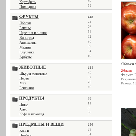
39
Картофель
58
Помидоры
ФРУКТЫ
448
74
Яблоки
76
Бананы
64
Черешня и вишня
32
Виноград
90
Апельсины
59
Малина
34
Клубника
19
Арбузы
Яблоки 
ЖИВОТНЫЕ
221
Яблоки
73
Шкуры животных
Формат: 
32
Перья
Разрешен
76
Мех
Размер: 1
40
Рептилии
ПРОДУКТЫ
78
11
Пиво
8
Хлеб
59
Кофе и шоколад
ПРЕДМЕТЫ И ВЕЩИ
250
29
Книги
34
Пробки