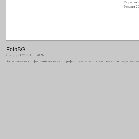
Разрешен
Размер: 2
FotoBG
Copyright © 2013 - 2026
Качественные профессиональные фотографии, текстуры и фоны с высоким разрешением 