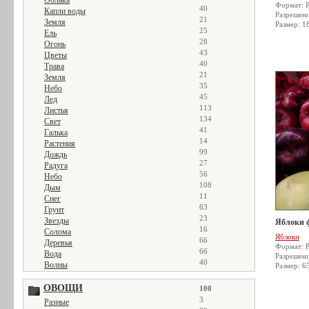
Облака
Формат: 
40
Капли воды
Разрешен
21
Земля
Размер: 1
25
Ель
28
Огонь
43
Цветы
40
Трава
21
Земля
35
Небо
45
Лед
113
Листья
134
Свет
41
Галька
14
Растения
99
Дождь
27
Радуга
56
Небо
108
Дым
11
Снег
63
Грунт
23
Звезды
Яблоки 
16
Солома
Яблоки
66
Деревья
Формат: 
66
Вода
Разрешен
40
Волны
Размер: 6
ОВОЩИ
100
3
Разные