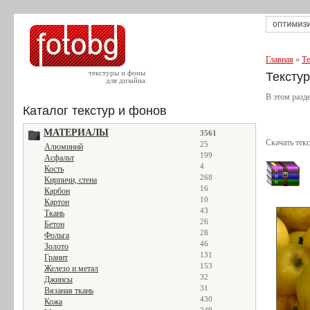
Главная
»
Те
текстуры и фоны
Тексту
для дизайна
В этом разд
Каталог текстур и фонов
МАТЕРИАЛЫ
3561
Скачать тек
25
Алюминий
199
Асфальт
4
Кость
268
Кирпичи, стена
16
Карбон
10
Картон
43
Ткань
26
Бетон
28
Фольга
46
Золото
131
Гранит
153
Железо и метал
32
Джинсы
31
Вязаная ткань
430
Кожа