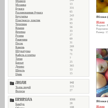
249
Мрамор
13
Мозаика
331
Бумага
65
Разлинованная бумага
243
Брусчатка
Яблоки 
26
Пластмасса, пластик
Яблоки
93
Черепица
Формат: 
56
Крыша
Разрешен
33
Веревка
Размер: 1
27
Резина
69
Ржавчина
31
Песок
269
Камень
78
Штукатурка
71
Кафель и плитка
7
Титан
25
Бархат
365
Дерево
53
Шерсть
15
Цинк
ЛЮДИ
142
115
Толпа людей
27
Волосы
ПРИРОДА
1311
Яблоки 
28
Бамбук
Яблоки
108