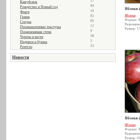
17
Камуфляж
99
Рождество и Новый год
Яблоки 
16
Флаги
Яблоки
82
Гранж
Формат: 
85
Сердца
Разрешен
12
Промышленные текстуры
Размер: 1
9
Поцарапанная стена
58
Черепа и кости
5
Надписи и буквы
33
Рентген
Новости
Яблоки 
Яблоки
Формат: 
Разрешен
Размер: 4