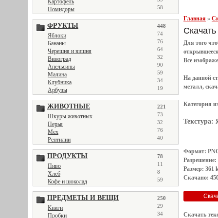
Картофель
58
Помидоры
Главная
»
Ск
ФРУКТЫ
448
Скачать 
74
Яблоки
76
Для того чт
Бананы
64
Черешня и вишня
открывшеес
32
Виноград
Все
изображ
90
Апельсины
59
Малина
На данной с
34
Клубника
металл, скач
19
Арбузы
Категория и
ЖИВОТНЫЕ
221
73
Шкуры животных
Текстура:
32
Перья
76
Мех
40
Рептилии
Формат: PN
ПРОДУКТЫ
78
Разрешение:
11
Пиво
Размер: 361 
8
Хлеб
Скачано: 450
59
Кофе и шоколад
ПРЕДМЕТЫ И ВЕЩИ
250
29
Книги
34
Скачать тек
Пробки