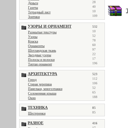
28
Деньги
40
Газеты
10
Тетрадный лист
109
Зонтики
УЗОРЫ И ОРНАМЕНТ
532
10
Размытые текстуры
52
Узоры
78
Краска
60
Орнаменты
97
Шотландская ткань
22
Звездные узоры
17
Полосы и полоски
196
Тартан орнамент
АРХИТЕКТУРА
523
112
Город
106
Старая черепица
52
Панельки, многоэтажки
65
Соломенная крыша
188
Окно
ТЕХНИКА
85
85
Шестеренки
РАЗНОЕ
416
17