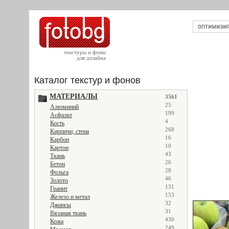
текстуры и фоны
для дизайна
Каталог текстур и фонов
МАТЕРИАЛЫ
3561
25
Алюминий
199
Асфальт
4
Кость
268
Кирпичи, стена
16
Карбон
10
Картон
43
Ткань
26
Бетон
28
Фольга
46
Золото
131
Гранит
153
Железо и метал
32
Джинсы
31
Вязаная ткань
430
Кожа
249