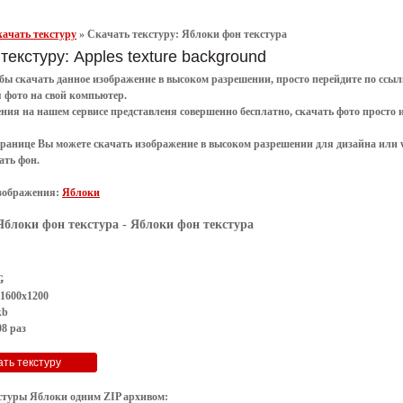
ачать текстуру
»
Скачать текстуру: Яблоки фон текстура
текстуру: Apples texture background
обы
скачать
данное
изображение в высоком разрешении
, просто перейдите по сс
я
фото
на свой компьютер.
ения
на нашем сервисе представленя совершенно
бесплатно
,
скачать фото
просто 
транице Вы можете скачать изображение в высоком разрешении для дизайна или 
ать фон
.
зображения:
Яблоки
Яблоки фон текстура
- Яблоки фон текстура
G
 1600x1200
kb
8 раз
стуры Яблоки одним ZIP архивом: