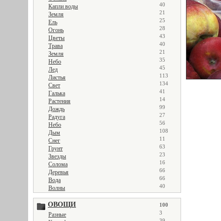
40
Капли воды
21
Земля
25
Ель
28
Огонь
43
Цветы
40
Трава
21
Земля
35
Небо
45
Лед
113
Листья
134
Свет
41
Галька
14
Растения
99
Дождь
27
Радуга
56
Небо
108
Дым
11
Снег
63
Грунт
23
Звезды
16
Солома
66
Деревья
66
Вода
40
Волны
ОВОЩИ
100
3
Разные
39