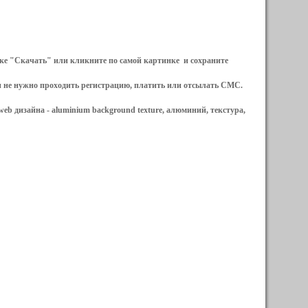
ылке "Скачать" или кликните по самой картинке и сохраните
и не нужно проходить регистрацию, платить или отсылать СМС.
web дизайна -
aluminium background texture, алюминий, текстура,