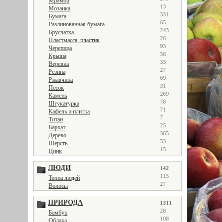
Мрамор
13
Мозаика
331
Бумага
65
Разлинованная бумага
243
Брусчатка
26
Пластмасса, пластик
93
Черепица
56
Крыша
33
Веревка
27
Резина
69
Ржавчина
31
Песок
269
Камень
78
Штукатурка
71
Кафель и плитка
7
Титан
25
Бархат
365
Дерево
53
Шерсть
15
Цинк
ЛЮДИ
142
115
Толпа людей
27
Волосы
ПРИРОДА
1311
28
Бамбук
108
Облака