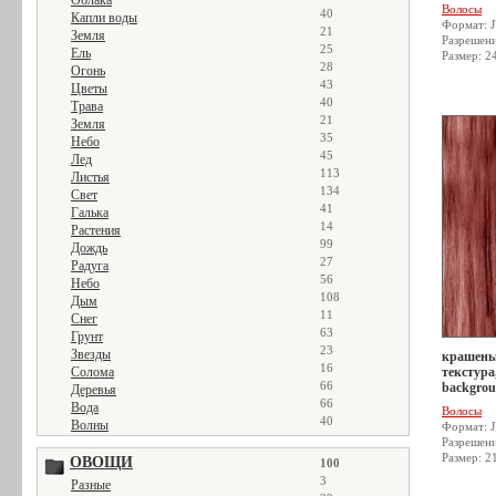
Облака
Волосы
40
Капли воды
Формат: 
21
Земля
Разрешен
25
Ель
Размер: 2
28
Огонь
43
Цветы
40
Трава
21
Земля
35
Небо
45
Лед
113
Листья
134
Свет
41
Галька
14
Растения
99
Дождь
27
Радуга
56
Небо
108
Дым
11
Снег
63
Грунт
23
Звезды
крашеные
16
Солома
текстура,
66
backgro
Деревья
66
Вода
Волосы
40
Волны
Формат: 
Разрешен
Размер: 2
ОВОЩИ
100
3
Разные