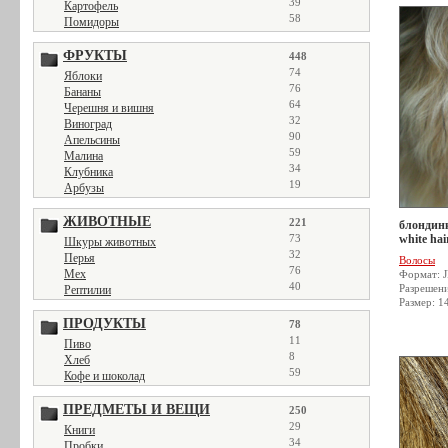
39
Картофель
58
Помидоры
ФРУКТЫ
448
74
Яблоки
76
Бананы
64
Черешня и вишня
32
Виноград
90
Апельсины
59
Малина
34
Клубника
19
Арбузы
ЖИВОТНЫЕ
221
блондинк
73
white hai
Шкуры животных
32
Перья
Волосы
76
Мех
Формат: 
40
Разрешен
Рептилии
Размер: 1
ПРОДУКТЫ
78
11
Пиво
8
Хлеб
59
Кофе и шоколад
ПРЕДМЕТЫ И ВЕЩИ
250
29
Книги
34
Пробки