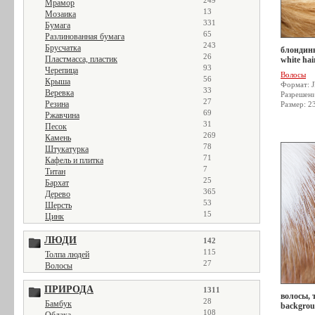
249
Мрамор
13
Мозаика
331
Бумага
65
Разлинованная бумага
243
Брусчатка
блондинк
26
Пластмасса, пластик
white hai
93
Черепица
Волосы
56
Крыша
Формат: 
33
Веревка
Разрешен
27
Резина
Размер: 2
69
Ржавчина
31
Песок
269
Камень
78
Штукатурка
71
Кафель и плитка
7
Титан
25
Бархат
365
Дерево
53
Шерсть
15
Цинк
ЛЮДИ
142
115
Толпа людей
27
Волосы
ПРИРОДА
1311
волосы, т
28
Бамбук
backgro
108