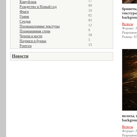
17
Камуфляж
99
Рождество и Новый год
брюнетк
16
Флаги
текстура,
82
Гранж
backgro
85
Сердца
Волосы
12
Промышленные текстуры
Формат: 
9
Поцарапанная стена
Разрешен
58
Черепа и кости
Размер: 6
5
Надписи и буквы
33
Рентген
Новости
волосы, т
backgro
Волосы
Формат: 
Разрешен