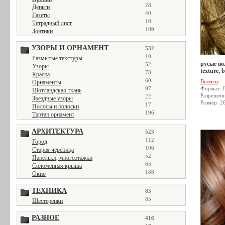
28
Деньги
40
Газеты
10
Тетрадный лист
109
Зонтики
УЗОРЫ И ОРНАМЕНТ
532
10
Размытые текстуры
русые во
52
Узоры
texture,
78
Краска
60
Волосы
Орнаменты
97
Формат: 
Шотландская ткань
Разрешен
22
Звездные узоры
Размер: 2
17
Полосы и полоски
196
Тартан орнамент
АРХИТЕКТУРА
523
112
Город
106
Старая черепица
52
Панельки, многоэтажки
65
Соломенная крыша
188
Окно
ТЕХНИКА
85
85
Шестеренки
РАЗНОЕ
416