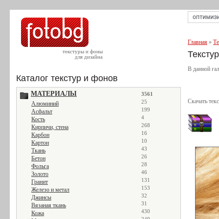
Главная
»
Те
текстуры и фоны
Тексту
для дизайна
В данной гал
Каталог текстур и фонов
МАТЕРИАЛЫ
3561
Скачать тек
25
Алюминий
199
Асфальт
4
Кость
268
Кирпичи, стена
16
Карбон
10
Картон
43
Ткань
26
Бетон
28
Фольга
46
Золото
131
Гранит
153
Железо и метал
32
Джинсы
31
Вязаная ткань
430
Кожа