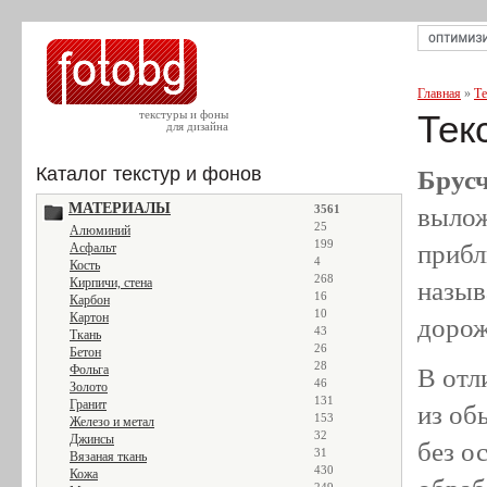
Главная
»
Те
текстуры и фоны
Тек
для дизайна
Каталог текстур и фонов
Брус
МАТЕРИАЛЫ
вылож
3561
25
Алюминий
199
прибл
Асфальт
4
Кость
268
Кирпичи, стена
назыв
16
Карбон
10
Картон
дорож
43
Ткань
26
Бетон
28
Фольга
В отл
46
Золото
131
Гранит
из об
153
Железо и метал
32
Джинсы
без о
31
Вязаная ткань
430
Кожа