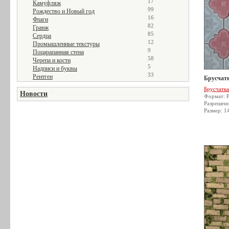
17
Камуфляж
99
Рождество и Новый год
16
Флаги
82
Гранж
85
Сердца
12
Промышленные текстуры
9
Поцарапанная стена
58
Черепа и кости
5
Надписи и буквы
33
Рентген
Брусчатк
Брусчатка
Новости
Формат: 
Разрешен
Размер: 1