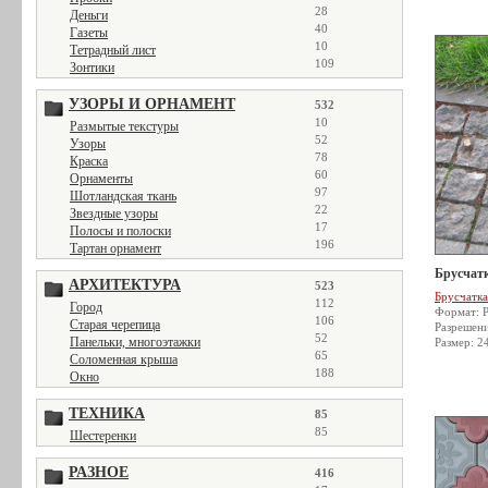
28
Деньги
40
Газеты
10
Тетрадный лист
109
Зонтики
УЗОРЫ И ОРНАМЕНТ
532
10
Размытые текстуры
52
Узоры
78
Краска
60
Орнаменты
97
Шотландская ткань
22
Звездные узоры
17
Полосы и полоски
196
Тартан орнамент
Брусчатк
АРХИТЕКТУРА
523
Брусчатка
112
Город
Формат: 
106
Старая черепица
Разрешен
52
Панельки, многоэтажки
Размер: 2
65
Соломенная крыша
188
Окно
ТЕХНИКА
85
85
Шестеренки
РАЗНОЕ
416