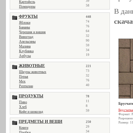
39
Картофель
58
Помидоры
В дан
ФРУКТЫ
448
скача
74
Яблоки
76
Бананы
64
Черешня и вишня
32
Виноград
90
Апельсины
59
Малина
34
Клубника
19
Арбузы
ЖИВОТНЫЕ
221
73
Шкуры животных
32
Перья
76
Мех
40
Рептилии
ПРОДУКТЫ
78
11
Пиво
Брусчатк
8
Хлеб
Брусчатка
59
Кофе и шоколад
Формат: 
Разрешен
ПРЕДМЕТЫ И ВЕЩИ
250
Размер: 1
29
Книги
34
Пробки