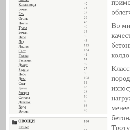
Облака
приме
40
Капли воды
21
Земля
облег
25
Ель
28
Огонь
43
Цветы
Во мн
40
Трава
21
Земля
качес
35
Небо
45
Лед
бетон
113
Листья
134
Свет
колдо
41
Галька
14
Растения
99
Дождь
Класс
27
Радуга
56
Небо
пород
108
Дым
11
Снег
износ
63
Грунт
23
Звезды
нагру
16
Солома
66
Деревья
менее
66
Вода
40
Волны
бетон
ОВОЩИ
100
Троту
3
Разные