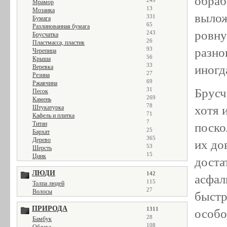
обраб
249
Мрамор
13
Мозаика
вылож
331
Бумага
65
Разлинованная бумага
ровну
243
Брусчатка
26
Пластмасса, пластик
разно
93
Черепица
56
Крыша
33
иногд
Веревка
27
Резина
69
Ржавчина
Брусч
31
Песок
269
Камень
78
хотя 
Штукатурка
71
Кафель и плитка
7
Титан
поско
25
Бархат
365
Дерево
их до
53
Шерсть
15
Цинк
доста
ЛЮДИ
142
асфал
115
Толпа людей
27
Волосы
быстр
ПРИРОДА
1311
особо
28
Бамбук
108