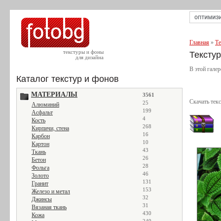
Главная
»
Те
текстуры и фоны
Тексту
для дизайна
В этой гале
Каталог текстур и фонов
МАТЕРИАЛЫ
3561
Скачать тек
25
Алюминий
199
Асфальт
4
Кость
268
Кирпичи, стена
16
Карбон
10
Картон
43
Ткань
26
Бетон
28
Фольга
46
Золото
131
Гранит
153
Железо и метал
32
Джинсы
31
Вязаная ткань
430
Кожа