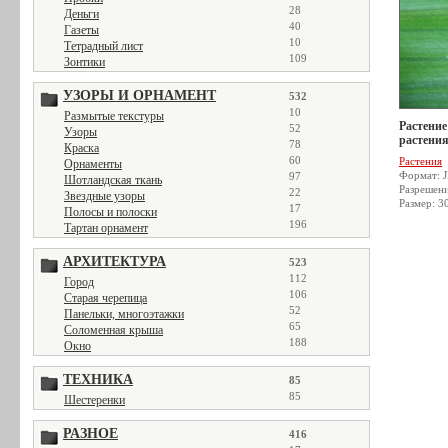
28
Деньги
40
Газеты
10
Тетрадный лист
109
Зонтики
УЗОРЫ И ОРНАМЕНТ
532
10
Размытые текстуры
Растение
52
Узоры
растения
78
Краска
60
Растения
Орнаменты
Формат: 
97
Шотландская ткань
Разрешен
22
Звездные узоры
Размер: 3
17
Полосы и полоски
196
Тартан орнамент
АРХИТЕКТУРА
523
112
Город
106
Старая черепица
52
Панельки, многоэтажки
65
Соломенная крыша
188
Окно
ТЕХНИКА
85
85
Шестеренки
РАЗНОЕ
416