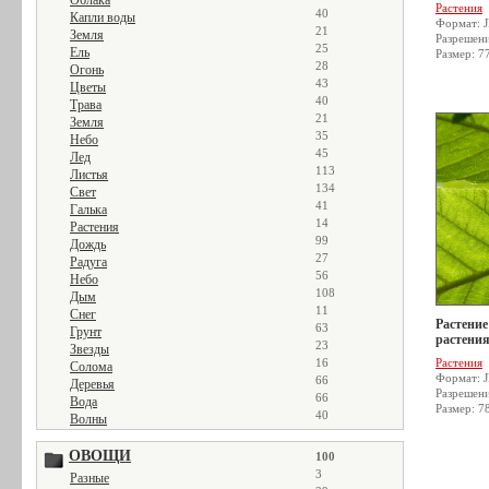
Облака
Растения
40
Капли воды
Формат: 
21
Земля
Разрешен
25
Ель
Размер: 7
28
Огонь
43
Цветы
40
Трава
21
Земля
35
Небо
45
Лед
113
Листья
134
Свет
41
Галька
14
Растения
99
Дождь
27
Радуга
56
Небо
108
Дым
11
Снег
Растение
63
Грунт
растения
23
Звезды
16
Растения
Солома
Формат: 
66
Деревья
Разрешен
66
Вода
Размер: 7
40
Волны
ОВОЩИ
100
3
Разные