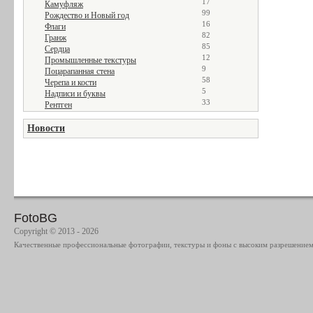
17
Камуфляж
99
Рождество и Новый год
16
Флаги
82
Гранж
85
Сердца
12
Промышленные текстуры
9
Поцарапанная стена
58
Черепа и кости
5
Надписи и буквы
33
Рентген
Новости
FotoBG
Copyright © 2013 - 2026
Качественные профессиональные фотографии, текстуры и фоны с высоким разрешением 