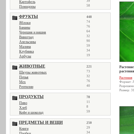
39
Картофель
58
Помидоры
ФРУКТЫ
448
74
Яблоки
76
Бананы
64
Черешня и вишня
32
Виноград
90
Апельсины
59
Малина
34
Клубника
19
Арбузы
ЖИВОТНЫЕ
221
Растение
растения
73
Шкуры животных
32
Перья
Растения
76
Мех
Формат: 
40
Разрешен
Рептилии
Размер: 3
ПРОДУКТЫ
78
11
Пиво
8
Хлеб
59
Кофе и шоколад
ПРЕДМЕТЫ И ВЕЩИ
250
29
Книги
34
Пробки