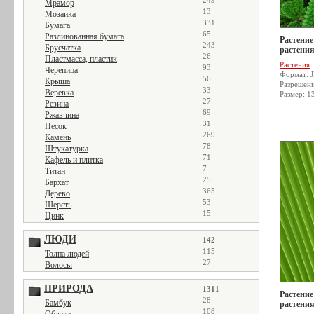
249
Мрамор
13
Мозаика
331
Бумага
65
Разлинованная бумага
Растение
243
Брусчатка
растения
26
Пластмасса, пластик
Растения
93
Черепица
Формат: 
56
Крыша
Разрешен
33
Веревка
Размер: 1
27
Резина
69
Ржавчина
31
Песок
269
Камень
78
Штукатурка
71
Кафель и плитка
7
Титан
25
Бархат
365
Дерево
53
Шерсть
15
Цинк
ЛЮДИ
142
115
Толпа людей
27
Волосы
ПРИРОДА
1311
Растение
28
Бамбук
растения
108