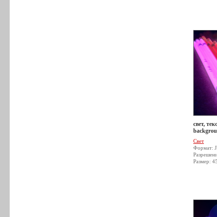
свет, тек
backgrou
Свет
Формат: 
Разрешен
Размер: 4