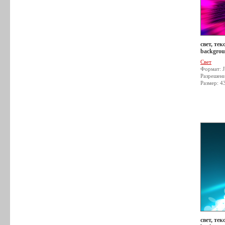
свет, тек
backgrou
Свет
Формат: 
Разрешен
Размер: 4
свет, тек