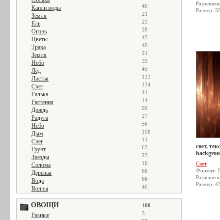
Облака
Разрешен
40
Капли воды
Размер: 3
21
Земля
25
Ель
28
Огонь
43
Цветы
40
Трава
21
Земля
35
Небо
45
Лед
113
Листья
134
Свет
41
Галька
14
Растения
99
Дождь
27
Радуга
56
Небо
108
Дым
11
Снег
свет, тек
63
Грунт
backgrou
23
Звезды
16
Свет
Солома
Формат: 
66
Деревья
Разрешен
66
Вода
Размер: 4
40
Волны
ОВОЩИ
100
3
Разные