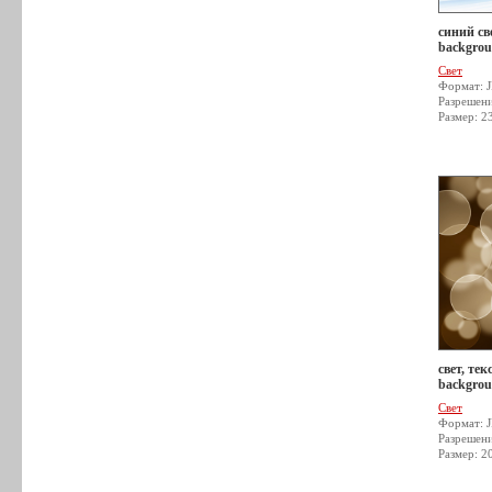
синий све
backgrou
Свет
Формат: 
Разрешен
Размер: 2
свет, тек
backgrou
Свет
Формат: 
Разрешен
Размер: 2