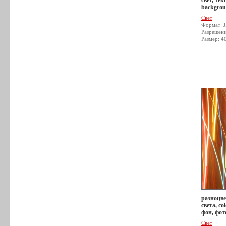
свет, тек
backgrou
Свет
Формат: 
Разрешен
Размер: 4
разноцве
света, co
фон, фот
Свет