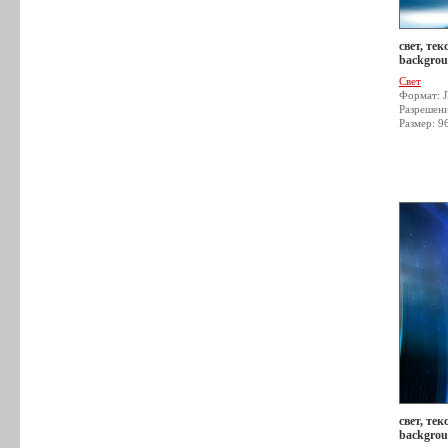
свет, тек
backgrou
Свет
Формат: 
Разрешен
Размер: 9
свет, тек
backgrou