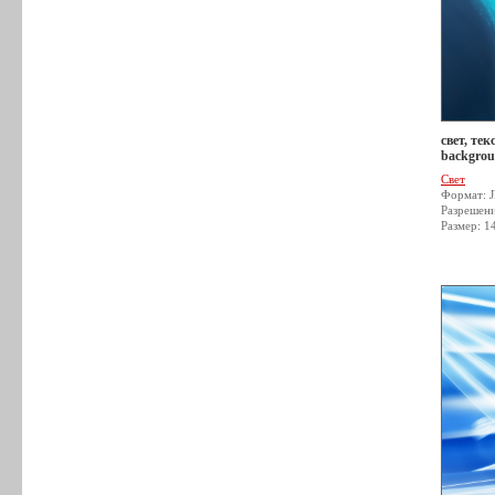
свет, тек
backgrou
Свет
Формат: 
Разрешен
Размер: 1