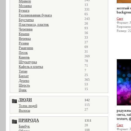
249
Мрамор
13
Мозаика
желтый св
331
Бумага
backgroun
65
Разлинованная бумага
Свет
243
Брусчатка
Формат: 
26
Пластмасса, пластик
Разрешен
93
Черепица
Размер: 2
56
Крыша
33
Веревка
27
Резина
69
Ржавчина
31
Песок
269
Камень
78
Штукатурка
71
Кафель и плитка
7
Титан
25
Бархат
365
Дерево
53
Шерсть
15
Цинк
ЛЮДИ
142
115
Толпа людей
27
Волосы
радужный
света, r
texture, 
ПРИРОДА
1311
Свет
28
Бамбук
Формат: 
108