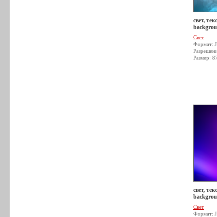
свет, тек
backgrou
Свет
Формат: 
Разрешен
Размер: 8
свет, тек
backgrou
Свет
Формат: 