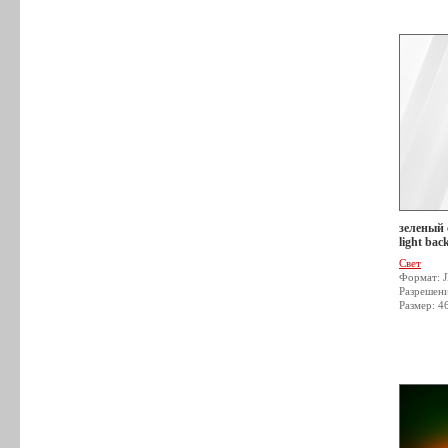
зеленый с
light bac
Свет
Формат: 
Разрешен
Размер: 4