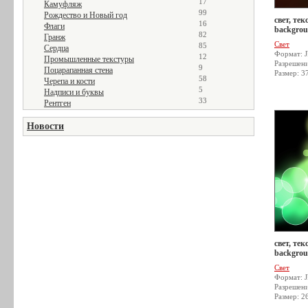
17
Камуфляж
99
Рождество и Новый год
свет, тек
16
Флаги
backgrou
82
Гранж
Свет
85
Сердца
Формат: 
12
Промышленные текстуры
Разрешен
9
Поцарапанная стена
Размер: 3
58
Черепа и кости
5
Надписи и буквы
33
Рентген
Новости
свет, тек
backgrou
Свет
Формат: 
Разрешен
Размер: 2