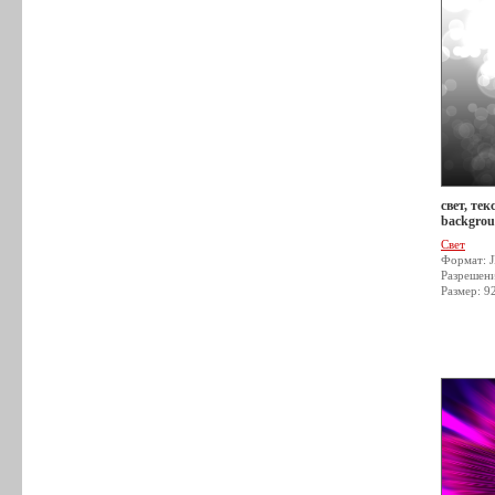
свет, тек
backgrou
Свет
Формат: 
Разрешен
Размер: 9