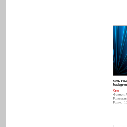
свет, тек
backgrou
Свет
Формат: 
Разрешен
Размер: 1