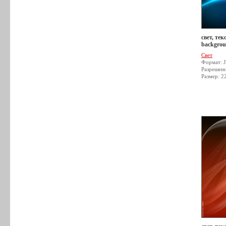
свет, тек
backgrou
Свет
Формат: 
Разрешен
Размер: 2