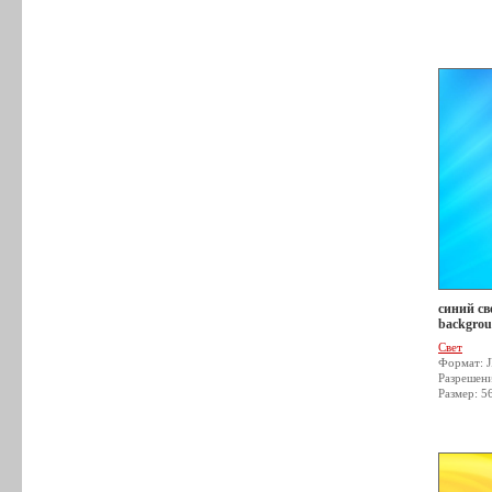
синий све
backgrou
Свет
Формат: 
Разрешен
Размер: 5