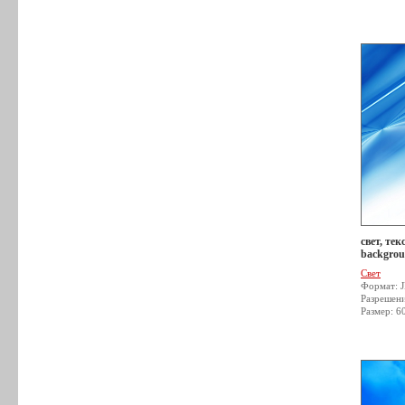
свет, тек
backgrou
Свет
Формат: 
Разрешен
Размер: 6