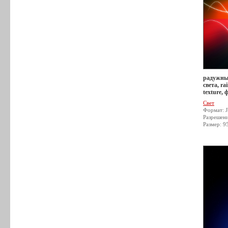
радужный
света, r
texture, 
Свет
Формат: 
Разрешен
Размер: 9