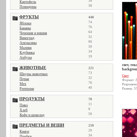
39
Картофель
58
Помидоры
ФРУКТЫ
448
74
Яблоки
76
Бананы
64
Черешня и вишня
32
Виноград
90
Апельсины
59
Малина
34
Клубника
19
Арбузы
свет, тек
ЖИВОТНЫЕ
221
backgrou
73
Шкуры животных
Свет
32
Перья
Формат: 
76
Мех
Разрешен
40
Рептилии
Размер: 5
ПРОДУКТЫ
78
11
Пиво
8
Хлеб
59
Кофе и шоколад
ПРЕДМЕТЫ И ВЕЩИ
250
29
Книги
34
Пробки