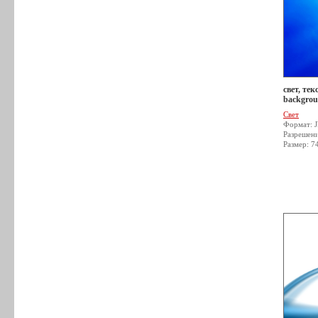
свет, тек
backgrou
Свет
Формат: 
Разрешен
Размер: 7