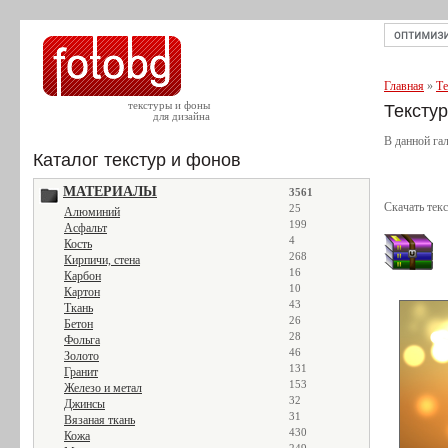
Главная
»
Те
текстуры и фоны
Текстур
для дизайна
В данной гал
Каталог текстур и фонов
МАТЕРИАЛЫ
3561
Скачать тек
25
Алюминий
199
Асфальт
4
Кость
268
Кирпичи, стена
16
Карбон
10
Картон
43
Ткань
26
Бетон
28
Фольга
46
Золото
131
Гранит
153
Железо и метал
32
Джинсы
31
Вязаная ткань
430
Кожа