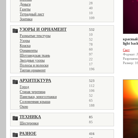
28
Деньги
40
Газеты
10
Тетрадный лист
109
Зонтики
УЗОРЫ И ОРНАМЕНТ
532
10
Размытые текстуры
красный 
52
Узоры
light bac
78
Краска
60
Свет
Орнаменты
97
Формат: 
Шотландская ткань
Разрешен
22
Звездные узоры
Размер: 1
17
Полосы и полоски
196
Тартан орнамент
АРХИТЕКТУРА
523
112
Город
106
Старая черепица
52
Панельки, многоэтажки
65
Соломенная крыша
188
Окно
ТЕХНИКА
85
85
Шестеренки
РАЗНОЕ
416