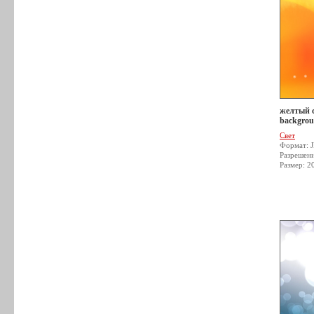
желтый св
backgroun
Свет
Формат: 
Разрешен
Размер: 2