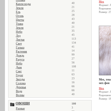
Облака
Мех
40
Капли воды
Формат: 
21
Земля
Разрешен
25
Ель
Размер: 2
28
Огонь
43
Цветы
40
Трава
21
Земля
35
Небо
45
Лед
113
Листья
134
Свет
41
Галька
14
Растения
99
Дождь
27
Радуга
56
Небо
108
Дым
11
Снег
63
Грунт
23
Звезды
Мех, тек
16
мех фон
Солома
66
Деревья
Мех
66
Вода
Формат: 
40
Волны
Разрешен
Размер: 1
ОВОЩИ
100
3
Разные