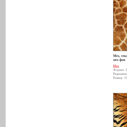
Мех, тек
мех фон
Мех
Формат: 
Разрешен
Размер: 1