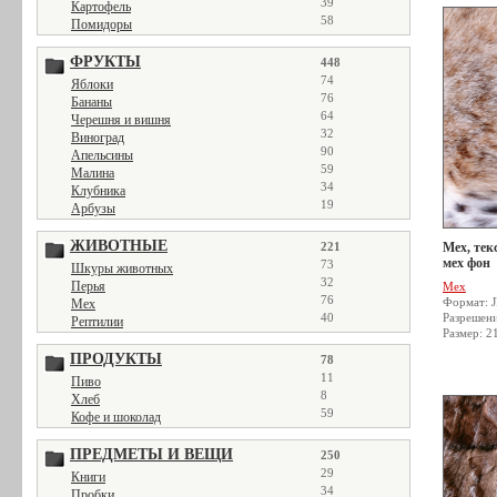
39
Картофель
58
Помидоры
ФРУКТЫ
448
74
Яблоки
76
Бананы
64
Черешня и вишня
32
Виноград
90
Апельсины
59
Малина
34
Клубника
19
Арбузы
ЖИВОТНЫЕ
221
Мех, тек
мех фон
73
Шкуры животных
32
Перья
Мех
76
Формат: 
Мех
40
Разрешен
Рептилии
Размер: 2
ПРОДУКТЫ
78
11
Пиво
8
Хлеб
59
Кофе и шоколад
ПРЕДМЕТЫ И ВЕЩИ
250
29
Книги
34
Пробки