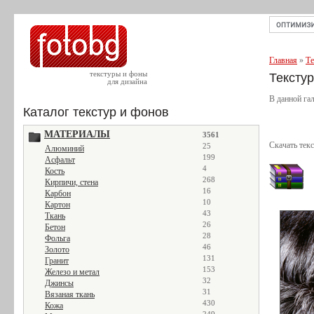
Главная
»
Те
текстуры и фоны
Тексту
для дизайна
В данной гал
Каталог текстур и фонов
МАТЕРИАЛЫ
3561
Скачать тек
25
Алюминий
199
Асфальт
4
Кость
268
Кирпичи, стена
16
Карбон
10
Картон
43
Ткань
26
Бетон
28
Фольга
46
Золото
131
Гранит
153
Железо и метал
32
Джинсы
31
Вязаная ткань
430
Кожа