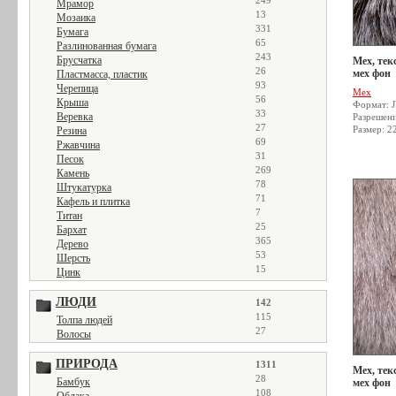
249
Мрамор
13
Мозаика
331
Бумага
65
Разлинованная бумага
243
Брусчатка
Мех, тек
26
мех фон
Пластмасса, пластик
93
Черепица
Мех
56
Крыша
Формат: 
33
Веревка
Разрешен
27
Размер: 2
Резина
69
Ржавчина
31
Песок
269
Камень
78
Штукатурка
71
Кафель и плитка
7
Титан
25
Бархат
365
Дерево
53
Шерсть
15
Цинк
ЛЮДИ
142
115
Толпа людей
27
Волосы
ПРИРОДА
1311
Мех, тек
28
Бамбук
мех фон
108