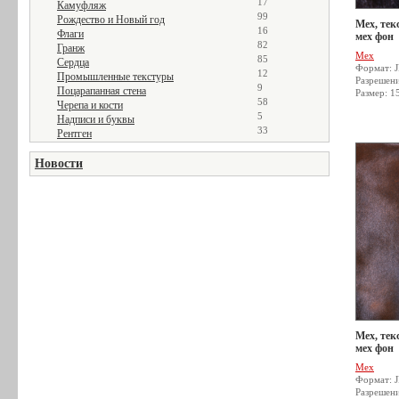
17
Камуфляж
99
Рождество и Новый год
Мех, тек
16
Флаги
мех фон
82
Гранж
Мех
85
Сердца
Формат: 
12
Промышленные текстуры
Разрешен
9
Поцарапанная стена
Размер: 1
58
Черепа и кости
5
Надписи и буквы
33
Рентген
Новости
Мех, тек
мех фон
Мех
Формат: 
Разрешен