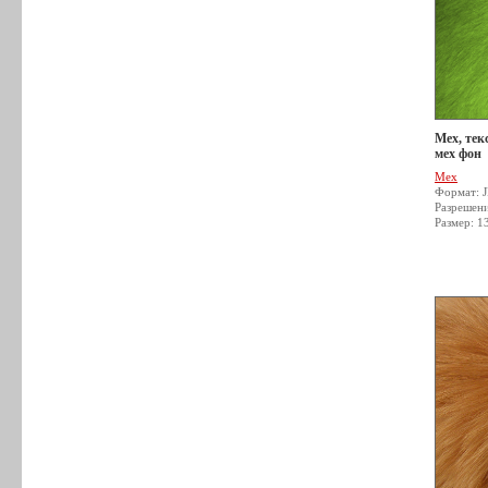
Мех, тек
мех фон
Мех
Формат: 
Разрешен
Размер: 1