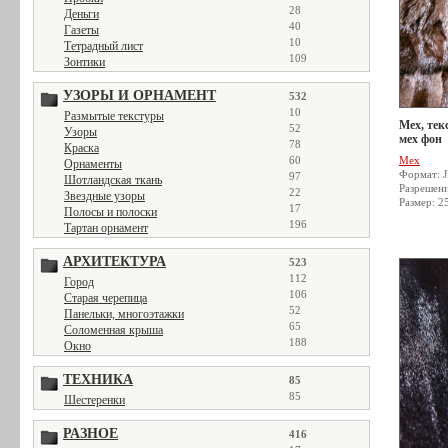
28
Деньги
40
Газеты
10
Тетрадный лист
109
Зонтики
УЗОРЫ И ОРНАМЕНТ
532
10
Размытые текстуры
Мех, тек
52
Узоры
мех фон
78
Краска
60
Мех
Орнаменты
Формат: 
97
Шотландская ткань
Разрешен
22
Звездные узоры
Размер: 2
17
Полосы и полоски
196
Тартан орнамент
АРХИТЕКТУРА
523
112
Город
106
Старая черепица
52
Панельки, многоэтажки
65
Соломенная крыша
188
Окно
ТЕХНИКА
85
85
Шестеренки
РАЗНОЕ
416