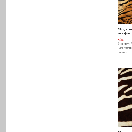
Мех, тек
мех фон
Мех
Формат: 
Разрешен
Размер: 1