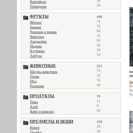
39
Картофель
58
Помидоры
ФРУКТЫ
448
74
Яблоки
76
Бананы
64
Черешня и вишня
32
Виноград
90
Апельсины
59
Малина
34
Клубника
19
Арбузы
ЖИВОТНЫЕ
221
73
ка
Шкуры животных
32
st
Перья
76
Мех
Ка
40
Рептилии
Фо
Ра
Ра
ПРОДУКТЫ
78
11
Пиво
8
Хлеб
59
Кофе и шоколад
ПРЕДМЕТЫ И ВЕЩИ
250
29
Книги
34
Пробки