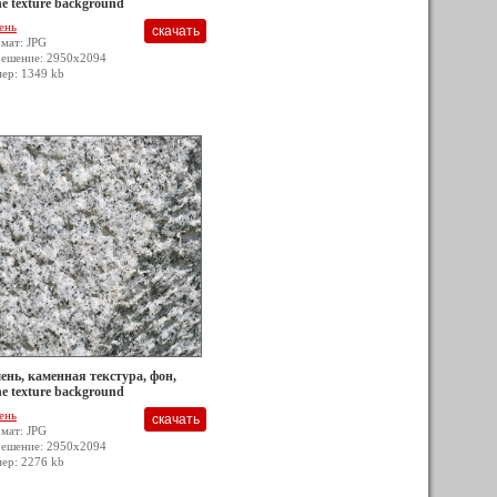
ne texture background
ень
мат: JPG
решение: 2950x2094
мер: 1349 kb
ень, каменная текстура, фон,
ne texture background
ень
мат: JPG
решение: 2950x2094
мер: 2276 kb