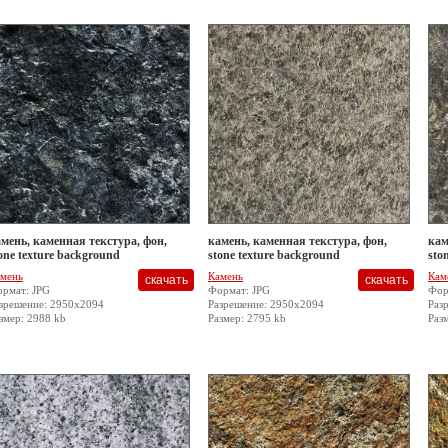
мень, каменная текстура, фон,
камень, каменная текстура, фон,
кам
one texture background
stone texture background
sto
мень
Камень
Кам
рмат: JPG
Формат: JPG
Фор
зрешение: 2950x2094
Разрешение: 2950x2094
Раз
змер: 2988 kb
Размер: 2795 kb
Раз