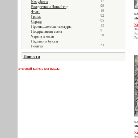
17
Камуфляж
99
Рождество и Новый год
16
Флаги
ка
82
Гранж
st
85
Сердца
Ка
12
Промышленные текстуры
Фо
9
Поцарапанная стена
Ра
58
Черепа и кости
Ра
5
Надписи и буквы
33
Рентген
Новости
рустовый камень для фасада
ка
st
Ка
Фо