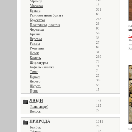
249
Мрамор
13
Мозаика
331
Бумага
65
Разлинованная бумага
243
Брусчатка
26
Пластмасса, пластик
ка
93
Черепица
st
56
Крыша
Ка
33
Веревка
Фо
27
Резина
Ра
69
Ржавчина
Ра
31
Песок
269
Камень
78
Штукатурка
71
Кафель и плитка
7
Титан
25
Бархат
365
Дерево
53
Шерсть
15
Цинк
ЛЮДИ
142
115
Толпа людей
27
Волосы
ПРИРОДА
1311
28
Бамбук
ка
108