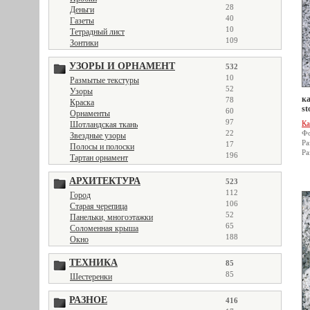
28
Деньги
40
Газеты
10
Тетрадный лист
109
Зонтики
УЗОРЫ И ОРНАМЕНТ
532
10
Размытые текстуры
52
Узоры
ка
78
Краска
st
60
Орнаменты
97
Ка
Шотландская ткань
22
Фо
Звездные узоры
Ра
17
Полосы и полоски
Ра
196
Тартан орнамент
АРХИТЕКТУРА
523
112
Город
106
Старая черепица
52
Панельки, многоэтажки
65
Соломенная крыша
188
Окно
ТЕХНИКА
85
85
Шестеренки
РАЗНОЕ
416