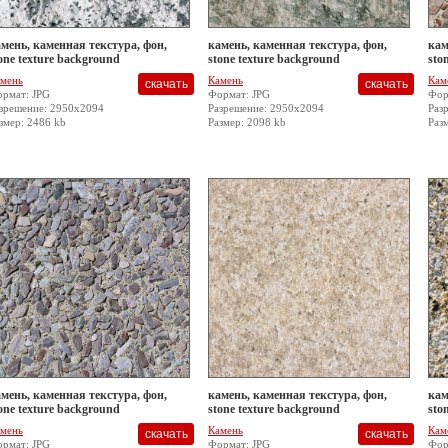
мень, каменная текстура, фон,
камень, каменная текстура, фон,
кам
one texture background
stone texture background
sto
мень
Камень
Кам
рмат: JPG
Формат: JPG
Фор
зрешение: 2950x2094
Разрешение: 2950x2094
Раз
змер: 2486 kb
Размер: 2098 kb
Раз
мень, каменная текстура, фон,
камень, каменная текстура, фон,
кам
one texture background
stone texture background
sto
мень
Камень
Кам
рмат: JPG
Формат: JPG
Фор