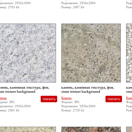
зрешение: 2950x2094
Разрешение: 2950x2094
Раз
змер: 2783 kb
Размер: 2087 kb
Раз
мень, каменная текстура, фон,
камень, каменная текстура, фон,
кам
one texture background
stone texture background
sto
мень
Камень
Кам
рмат: JPG
Формат: JPG
Фор
зрешение: 2950x2094
Разрешение: 2950x2094
Раз
змер: 2081 kb
Размер: 2728 kb
Раз