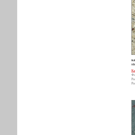
ка
st
Ка
Фо
Ра
Ра