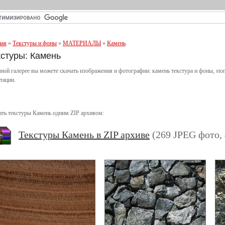
ная
»
Текстуры и фоны
»
МАТЕРИАЛЫ
»
Камень
кстуры: Камень
ной галерее вы можете скачать изображения и фотографии: камень текстура и фоны, ston
тации.
ать текстуры Камень одним ZIP архивом:
Текстуры Камень в ZIP архиве
(269 JPEG фото,