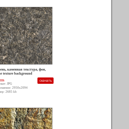
ень, каменная текстура, фон,
ne texture background
ень
мат: JPG
решение: 2950x2094
мер: 2685 kb