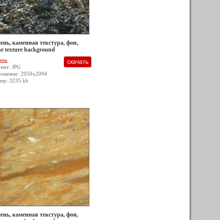
ень, каменная текстура, фон,
ne texture background
ень
мат: JPG
решение: 2950x2094
мер: 3235 kb
ень, каменная текстура, фон,