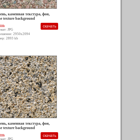
ень, каменная текстура, фон,
ne texture background
ень
мат: JPG
решение: 2950x2094
мер: 2893 kb
ень, каменная текстура, фон,
ne texture background
ень
мат: JPG