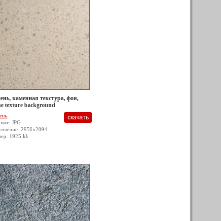
ень, каменная текстура, фон,
ne texture background
ень
мат: JPG
решение: 2950x2094
мер: 1925 kb