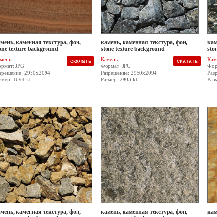
мень, каменная текстура, фон,
камень, каменная текстура, фон,
кам
one texture background
stone texture background
sto
мень
Камень
Кам
рмат: JPG
Формат: JPG
Фор
зрешение: 2950x2094
Разрешение: 2950x2094
Раз
змер: 1694 kb
Размер: 2903 kb
Раз
мень, каменная текстура, фон,
камень, каменная текстура, фон,
кам