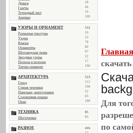
28
Деньги
40
Газеты
10
Тетрадный лист
109
Зонтики
УЗОРЫ И ОРНАМЕНТ
532
10
Размытые текстуры
52
Узоры
78
Краска
60
Орнаменты
Главна
97
Шотландская ткань
22
Звездные узоры
скачать 
17
Полосы и полоски
196
Тартан орнамент
Скача
АРХИТЕКТУРА
523
112
Город
backgr
106
Старая черепица
52
Панельки, многоэтажки
65
Соломенная крыша
Для тог
188
Окно
ТЕХНИКА
разреш
85
85
Шестеренки
по само
РАЗНОЕ
416
17