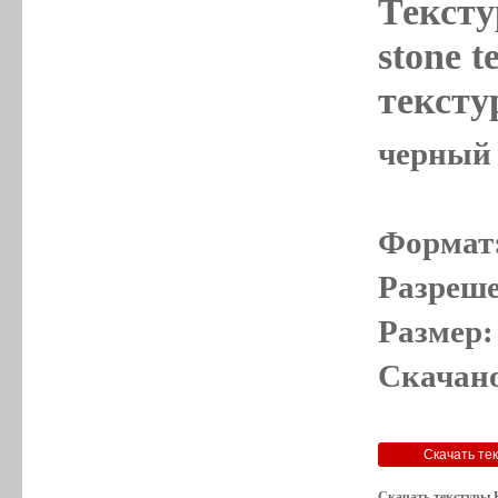
Тексту
stone t
текстур
черный к
Формат
Разреше
Размер:
Скачано
Скачать текстуры 