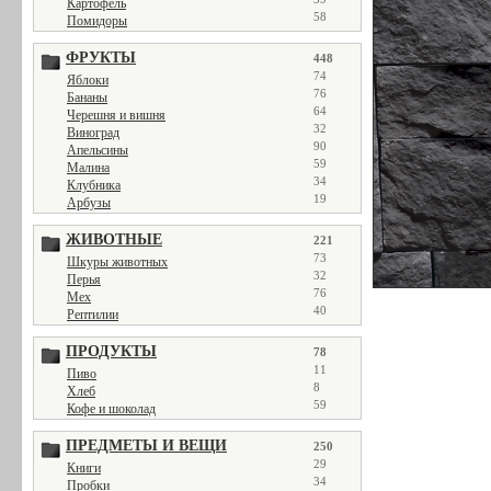
Картофель
58
Помидоры
ФРУКТЫ
448
74
Яблоки
76
Бананы
64
Черешня и вишня
32
Виноград
90
Апельсины
59
Малина
34
Клубника
19
Арбузы
ЖИВОТНЫЕ
221
73
Шкуры животных
32
Перья
76
Мех
40
Рептилии
ПРОДУКТЫ
78
11
Пиво
8
Хлеб
59
Кофе и шоколад
ПРЕДМЕТЫ И ВЕЩИ
250
29
Книги
34
Пробки