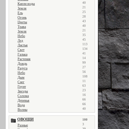
40
Капли воды
21
Земля
25
Ель
28
Огонь
43
Цветы
40
Трава
21
Земля
35
Небо
45
Лед
113
Листья
134
Свет
41
Галька
14
Растения
99
Дождь
27
Радуга
56
Небо
108
Дым
11
Снег
63
Грунт
23
Звезды
16
Солома
66
Деревья
66
Вода
40
Волны
ОВОЩИ
100
3
Разные
39