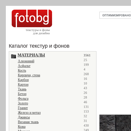
текстуры и фоны
для дизайна
Каталог текстур и фонов
МАТЕРИАЛЫ
3561
25
Алюминий
199
Асфальт
4
Кость
268
Кирпичи, стена
16
Карбон
10
Картон
43
Ткань
26
Бетон
28
Фольга
46
Золото
131
Гранит
153
Железо и метал
32
Джинсы
31
Вязаная ткань
430
Кожа
249