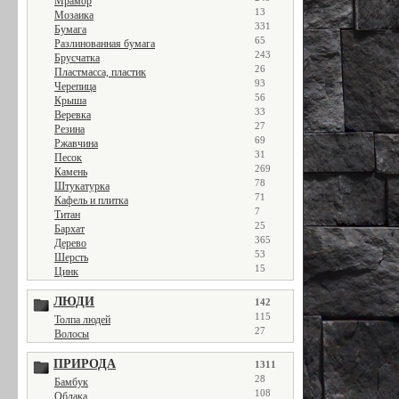
Мрамор
13
Мозаика
331
Бумага
65
Разлинованная бумага
243
Брусчатка
26
Пластмасса, пластик
93
Черепица
56
Крыша
33
Веревка
27
Резина
69
Ржавчина
31
Песок
269
Камень
78
Штукатурка
71
Кафель и плитка
7
Титан
25
Бархат
365
Дерево
53
Шерсть
15
Цинк
ЛЮДИ
142
115
Толпа людей
27
Волосы
ПРИРОДА
1311
28
Бамбук
108
Облака