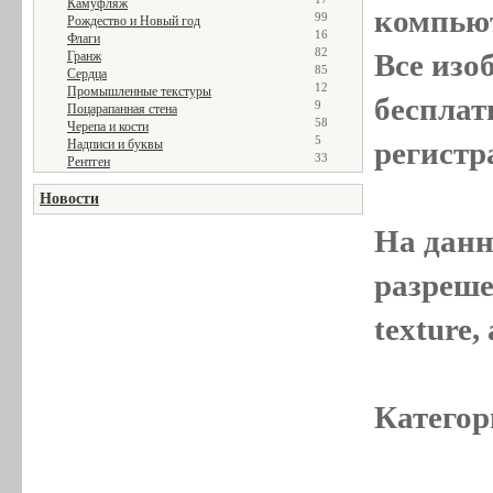
Камуфляж
компью
99
Рождество и Новый год
16
Флаги
82
Все
изо
Гранж
85
Сердца
12
Промышленные текстуры
бесплат
9
Поцарапанная стена
58
Черепа и кости
5
регистр
Надписи и буквы
33
Рентген
Новости
На данн
разреше
texture
Категор