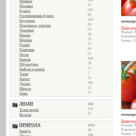
249
Мрамор
13
Мозаика
331
Бумага
65
Разлинованная бумага
243
Брусчатка
помидор
26
Пластмасса, пластик
Помидор
93
Черепица
Формат: 
56
Крыша
Разрешен
33
Веревка
Размер: 1
27
Резина
69
Ржавчина
31
Песок
269
Камень
78
Штукатурка
71
Кафель и плитка
7
Титан
25
Бархат
365
Дерево
53
Шерсть
15
Цинк
ЛЮДИ
142
115
Толпа людей
27
помидор
Волосы
Помидор
ПРИРОДА
1311
Формат: 
Разрешен
28
Бамбук
Размер: 1
108