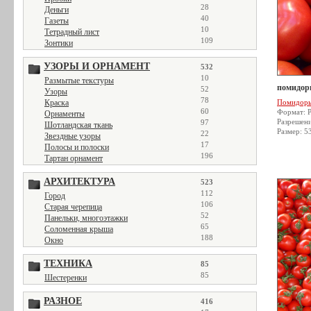
28
Деньги
40
Газеты
10
Тетрадный лист
109
Зонтики
УЗОРЫ И ОРНАМЕНТ
532
10
Размытые текстуры
помидор
52
Узоры
78
Краска
Помидор
60
Формат: 
Орнаменты
Разрешен
97
Шотландская ткань
Размер: 5
22
Звездные узоры
17
Полосы и полоски
196
Тартан орнамент
АРХИТЕКТУРА
523
112
Город
106
Старая черепица
52
Панельки, многоэтажки
65
Соломенная крыша
188
Окно
ТЕХНИКА
85
85
Шестеренки
РАЗНОЕ
416