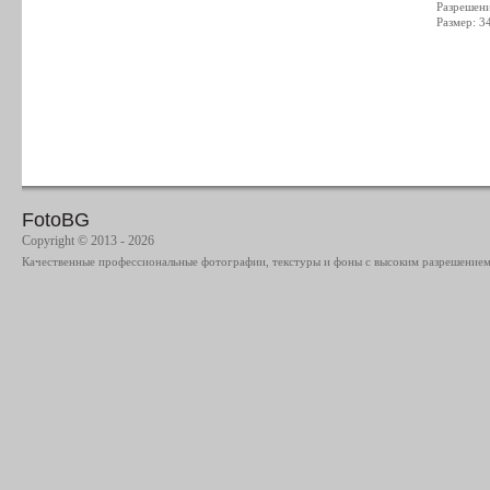
Разрешен
Размер: 3
FotoBG
Copyright © 2013 - 2026
Качественные профессиональные фотографии, текстуры и фоны с высоким разрешением 