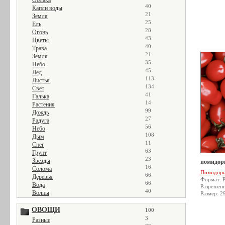
Облака
40
Капли воды
21
Земля
25
Ель
28
Огонь
43
Цветы
40
Трава
21
Земля
35
Небо
45
Лед
113
Листья
134
Свет
41
Галька
14
Растения
99
Дождь
27
Радуга
56
Небо
108
Дым
11
Снег
63
Грунт
23
Звезды
помидор
16
Солома
Помидор
66
Деревья
Формат: 
66
Вода
Разрешен
40
Волны
Размер: 2
ОВОЩИ
100
3
Разные