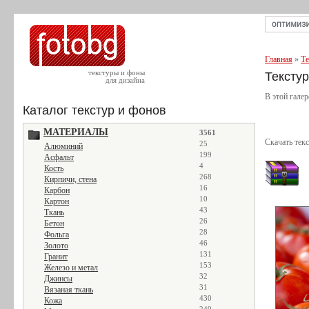
Главная
»
Те
текстуры и фоны
Тексту
для дизайна
В этой гале
Каталог текстур и фонов
МАТЕРИАЛЫ
3561
Скачать тек
25
Алюминий
199
Асфальт
4
Кость
268
Кирпичи, стена
16
Карбон
10
Картон
43
Ткань
26
Бетон
28
Фольга
46
Золото
131
Гранит
153
Железо и метал
32
Джинсы
31
Вязаная ткань
430
Кожа