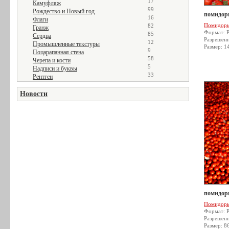
17
Камуфляж
99
Рождество и Новый год
помидор
16
Флаги
Помидор
82
Гранж
Формат: 
85
Сердца
Разрешен
12
Промышленные текстуры
Размер: 1
9
Поцарапанная стена
58
Черепа и кости
5
Надписи и буквы
33
Рентген
Новости
помидор
Помидор
Формат: 
Разрешен
Размер: 8