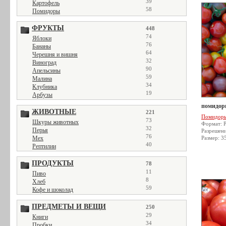
39
Картофель
58
Помидоры
ФРУКТЫ
448
74
Яблоки
76
Бананы
64
Черешня и вишня
32
Виноград
90
Апельсины
59
Малина
34
Клубника
19
Арбузы
помидор
ЖИВОТНЫЕ
221
Помидор
73
Шкуры животных
Формат: 
32
Перья
Разрешен
76
Мех
Размер: 3
40
Рептилии
ПРОДУКТЫ
78
11
Пиво
8
Хлеб
59
Кофе и шоколад
ПРЕДМЕТЫ И ВЕЩИ
250
29
Книги
34
Пробки