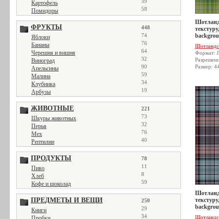
39
Картофель
58
Помидоры
Шотланд
ФРУКТЫ
448
текстуру,
74
backgrou
Яблоки
76
Бананы
Шотландс
64
Черешня и вишня
Формат: 
32
Разрешен
Виноград
90
Размер: 4
Апельсины
59
Малина
34
Клубника
19
Арбузы
ЖИВОТНЫЕ
221
73
Шкуры животных
32
Перья
76
Мех
40
Рептилии
ПРОДУКТЫ
78
11
Пиво
8
Хлеб
59
Кофе и шоколад
Шотланд
ПРЕДМЕТЫ И ВЕЩИ
текстуру,
250
backgrou
29
Книги
34
Шотландс
Пробки