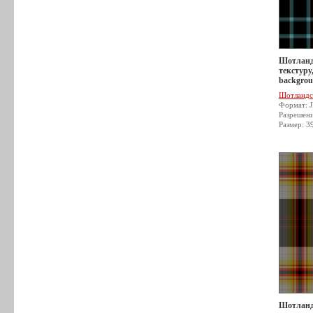
Шотланд
текстуру,
backgrou
Шотландс
Формат: 
Разрешен
Размер: 3
Шотланд