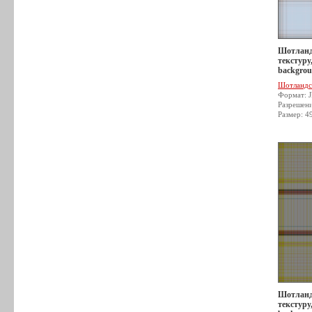
Шотланд
текстуру,
backgrou
Шотландс
Формат: 
Разрешен
Размер: 4
Шотланд
текстуру,