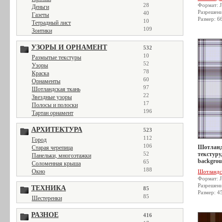
28
Формат: 
Деньги
Разрешен
40
Газеты
Размер: 6
10
Тетрадный лист
109
Зонтики
УЗОРЫ И ОРНАМЕНТ
532
10
Размытые текстуры
52
Узоры
78
Краска
60
Орнаменты
97
Шотландская ткань
22
Звездные узоры
17
Полосы и полоски
196
Тартан орнамент
АРХИТЕКТУРА
523
112
Город
106
Шотланд
Старая черепица
52
текстуру,
Панельки, многоэтажки
backgrou
65
Соломенная крыша
188
Окно
Шотландс
Формат: 
Разрешен
ТЕХНИКА
85
Размер: 4
85
Шестеренки
РАЗНОЕ
416