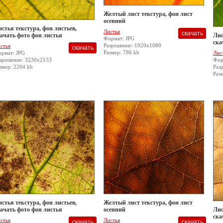
Желтый лист текстура, фон лист
осенний
стья текстура, фон листьев,
Листья
ачать фото фон листья
Лис
Формат: JPG
ска
Разрешение: 1920x1080
стья
Размер: 786 kb
рмат: JPG
Лис
зрешение: 3230x2153
Фор
змер: 2204 kb
Раз
Раз
стья текстура, фон листьев,
Желтый лист текстура, фон лист
ачать фото фон листья
осенний
Лис
ска
стья
Листья