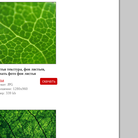
тья текстура, фон листьев,
чать фото фон листья
тья
мат: JPG
решение: 1280x960
мер: 339 kb