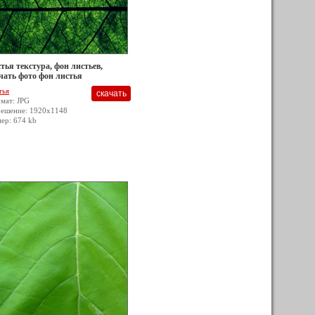
тья текстура, фон листьев,
чать фото фон листья
тья
мат: JPG
решение: 1920x1148
мер: 674 kb