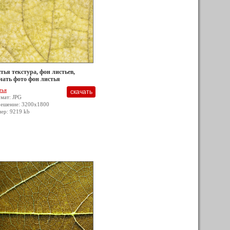
тья текстура, фон листьев,
чать фото фон листья
тья
мат: JPG
решение: 3200x1800
мер: 9219 kb