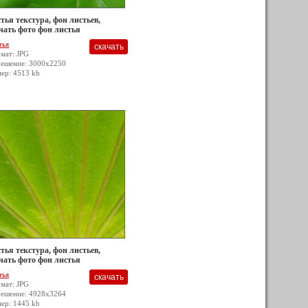
тья текстура, фон листьев,
чать фото фон листья
тья
мат: JPG
решение: 3000x2250
мер: 4513 kb
тья текстура, фон листьев,
чать фото фон листья
тья
мат: JPG
решение: 4928x3264
мер: 1445 kb