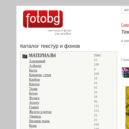
Глав
текстуры и фоны
Те
для дизайна
в дан
Каталог текстур и фонов
МАТЕРИАЛЫ
3561
Скач
25
Алюминий
199
Асфальт
4
Кость
268
Кирпичи, стена
16
Карбон
10
Картон
43
Ткань
26
Бетон
28
Фольга
46
Золото
131
Гранит
153
Железо и метал
32
Джинсы
31
Вязаная ткань
430
Кожа