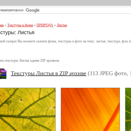
ная
»
Текстуры и фоны
»
ПРИРОДА
»
Листья
кстуры: Листья
ной галерее Вы моежете скачать фоны, текстуры и фото на тему: листья, текстура, фон, le
ать текстуры Листья одним ZIP архивом:
Текстуры Листья в ZIP архиве
(113 JPEG фото, 