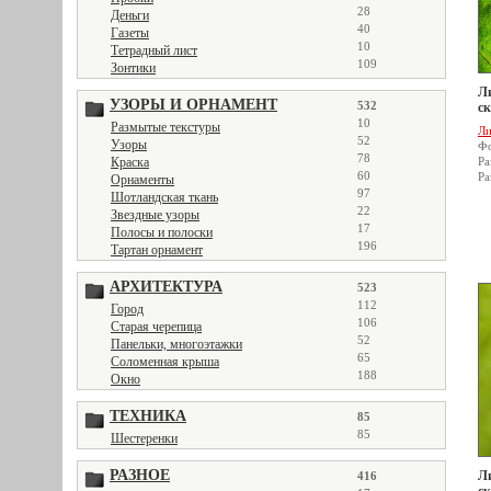
28
Деньги
40
Газеты
10
Тетрадный лист
109
Зонтики
Ли
УЗОРЫ И ОРНАМЕНТ
532
ск
10
Размытые текстуры
Ли
52
Узоры
Фо
78
Краска
Ра
60
Ра
Орнаменты
97
Шотландская ткань
22
Звездные узоры
17
Полосы и полоски
196
Тартан орнамент
АРХИТЕКТУРА
523
112
Город
106
Старая черепица
52
Панельки, многоэтажки
65
Соломенная крыша
188
Окно
ТЕХНИКА
85
85
Шестеренки
РАЗНОЕ
Ли
416