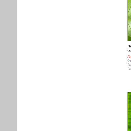
Ли
ск
Ли
Фо
Ра
Ра