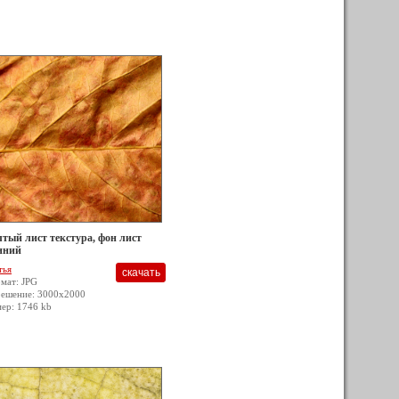
тый лист текстура, фон лист
нний
тья
мат: JPG
решение: 3000x2000
мер: 1746 kb