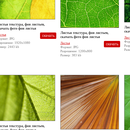
стья текстура, фон листьев,
Лис
ачать фото фон листья
ска
Листья текстура, фон листьев,
стья
скачать фото фон листья
Лис
рмат: JPG
Фор
зрешение: 1920x1080
Листья
Раз
змер: 2443 kb
Формат: JPG
Раз
Разрешение: 1200x800
Размер: 383 kb
стья текстура, фон листьев,