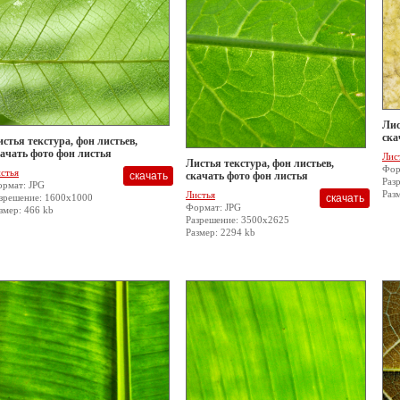
Лис
ска
стья текстура, фон листьев,
ачать фото фон листья
Лис
Листья текстура, фон листьев,
Фор
стья
скачать фото фон листья
Раз
рмат: JPG
Раз
Листья
зрешение: 1600x1000
Формат: JPG
змер: 466 kb
Разрешение: 3500x2625
Размер: 2294 kb