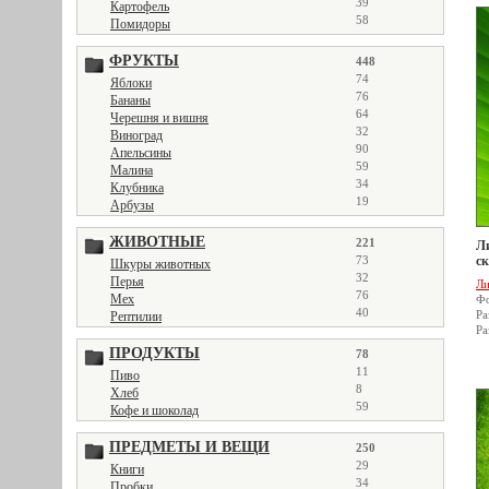
39
Картофель
58
Помидоры
ФРУКТЫ
448
74
Яблоки
76
Бананы
64
Черешня и вишня
32
Виноград
90
Апельсины
59
Малина
34
Клубника
19
Арбузы
ЖИВОТНЫЕ
221
Ли
73
ск
Шкуры животных
32
Перья
Ли
76
Мех
Фо
40
Ра
Рептилии
Ра
ПРОДУКТЫ
78
11
Пиво
8
Хлеб
59
Кофе и шоколад
ПРЕДМЕТЫ И ВЕЩИ
250
29
Книги
34
Пробки