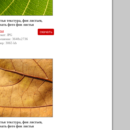
тья текстура, фон листьев,
чать фото фон листья
тья
мат: JPG
решение: 3648x2736
мер: 3065 kb
тья текстура, фон листьев,
чать фото фон листья