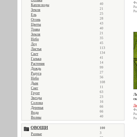
Облака
Фо
40
Капли воды
Ра
21
Земля
Ра
25
Ель
28
Огонь
43
Цветы
40
Трава
21
Земля
35
Небо
45
Лед
113
Листья
134
Свет
41
Галька
14
Растения
99
Дождь
27
Радуга
56
Небо
108
Дым
11
Снег
63
Грунт
Ли
23
Звезды
ск
16
Солома
Ли
66
Деревья
Фо
66
Вода
Ра
40
Волны
Ра
ОВОЩИ
100
3
Разные