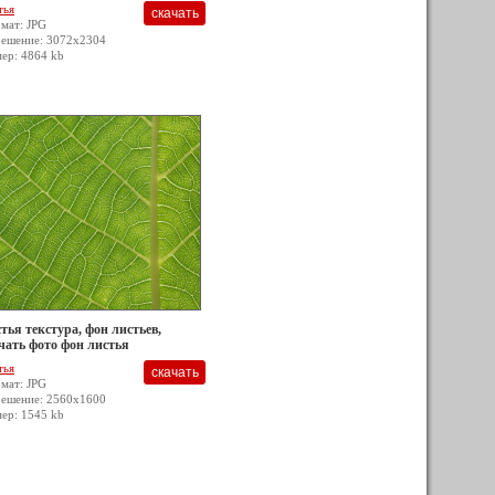
тья
мат: JPG
решение: 3072x2304
мер: 4864 kb
тья текстура, фон листьев,
чать фото фон листья
тья
мат: JPG
решение: 2560x1600
мер: 1545 kb