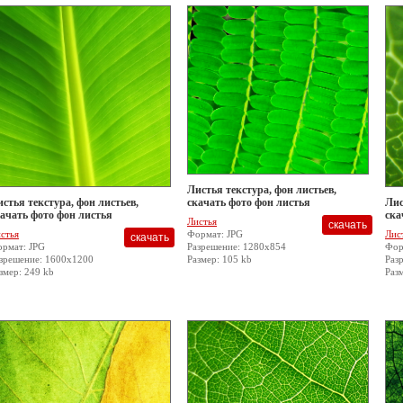
Листья текстура, фон листьев,
стья текстура, фон листьев,
скачать фото фон листья
Лис
ачать фото фон листья
ска
Листья
стья
Формат: JPG
Лис
рмат: JPG
Разрешение: 1280x854
Фор
зрешение: 1600x1200
Размер: 105 kb
Раз
змер: 249 kb
Раз