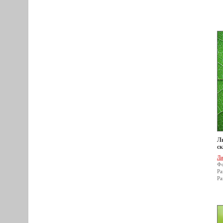
Ли
ск
Ли
Фо
Ра
Ра