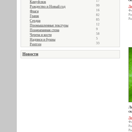
ск
17
Камуфляж
99
Рождество и Новый год
Ли
16
Фо
Флаги
Ра
82
Гранж
Ра
85
Сердца
12
Промышленные текстуры
9
Поцарапанная стена
58
Черепа и кости
5
Надписи и буквы
33
Рентген
Новости
Ли
ск
Ли
Фо
Ра
Ра