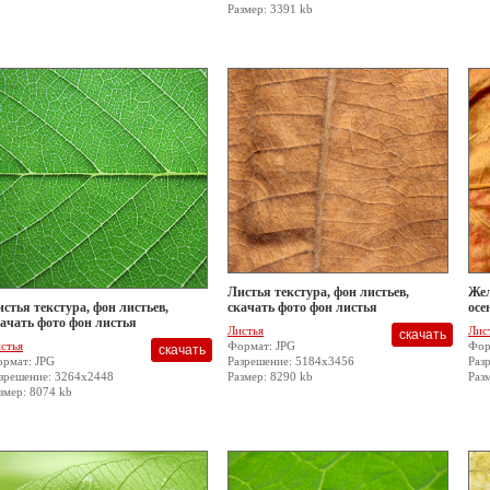
Размер: 3391 kb
Листья текстура, фон листьев,
Жел
стья текстура, фон листьев,
скачать фото фон листья
осе
ачать фото фон листья
Листья
Лис
стья
Формат: JPG
Фор
рмат: JPG
Разрешение: 5184x3456
Раз
зрешение: 3264x2448
Размер: 8290 kb
Раз
змер: 8074 kb