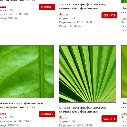
ачать фото фон листья
Листья текстура, фон листьев,
стья
скачать фото фон листья
Лис
рмат: JPG
ска
зрешение: 1600x900
Листья
змер: 408 kb
Формат: JPG
Лис
Разрешение: 4752x3168
Фор
Размер: 6936 kb
Раз
Раз
стья текстура, фон листьев,
Лис
ачать фото фон листья
ска
Листья текстура, фон листьев,
скачать фото фон листья
стья
Лис
рмат: JPG
Фор
Листья
зрешение: 4928x3264
Раз
Формат: JPG
змер: 1884 kb
Раз
Разрешение: 2484x2136