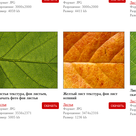
рмат: JPG
Формат: JPG
Лис
зрешение: 3000x2000
Разрешение: 3000x2000
Фор
змер: 4059 kb
Размер: 4411 kb
Раз
Раз
Лис
стья текстура, фон листьев,
Желтый лист текстура, фон лист
ска
ачать фото фон листья
осенний
Лис
стья
Листья
Фор
рмат: JPG
Формат: JPG
Раз
зрешение: 3556x2371
Разрешение: 3474x2316
Раз
змер: 5005 kb
Размер: 1236 kb