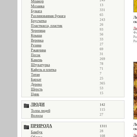
249
Мрамор
13
Мозаика
331
Бумага
65
Разлинованная бумага
Ли
243
Брусчатка
ск
26
Пластмасса, пластик
Ли
93
Черепица
Фо
56
Крыша
Ра
33
Веревка
Ра
27
Резина
69
Ржавчина
31
Песок
269
Камень
78
Штукатурка
71
Кафель и плитка
7
Титан
25
Бархат
365
Дерево
53
Шерсть
15
Цинк
ЛЮДИ
142
115
Толпа людей
27
Волосы
Ли
ПРИРОДА
1311
ск
28
Бамбук
Ли
108