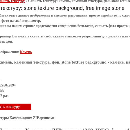
ачать текстуру
»
Скачать текстуру: камень, каменная текстура, фон, stone textu
текстуру: stone texture background, free image stone
обы
скачать
данное
изображение в высоком разрешении
, просто перейдите по сс
я
фото
на свой компьютер.
ения
на нашем сервисе представленя совершенно
бесплатно
,
скачать фото
просто 
транице Вы можете скачать изображение в высоком разрешении для дизайна или 
ать фон
.
зображения:
Камень
камень, каменная текстура, фон, stone texture background
- камень, ка
G
 2950x2094
 kb
8 раз
стуры Камень одним ZIP архивом: