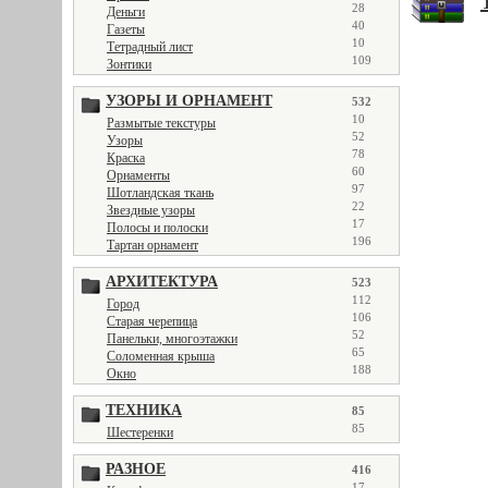
28
Деньги
40
Газеты
10
Тетрадный лист
109
Зонтики
УЗОРЫ И ОРНАМЕНТ
532
10
Размытые текстуры
52
Узоры
78
Краска
60
Орнаменты
97
Шотландская ткань
22
Звездные узоры
17
Полосы и полоски
196
Тартан орнамент
АРХИТЕКТУРА
523
112
Город
106
Старая черепица
52
Панельки, многоэтажки
65
Соломенная крыша
188
Окно
ТЕХНИКА
85
85
Шестеренки
РАЗНОЕ
416
17