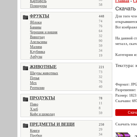
Главная
»
Ск
Картофель
58
Помидоры
Скачать 
ФРУКТЫ
Для того чт
448
74
открывшеес
Яблоки
76
Все
изображ
Бананы
64
Черешня и вишня
32
Виноград
На данной с
90
Апельсины
металл, скач
59
Малина
34
Клубника
Категория и
19
Арбузы
Текстура:
ЖИВОТНЫЕ
221
73
Шкуры животных
32
Перья
76
Мех
Формат: JP
40
Рептилии
Разрешение:
Размер: 1823
ПРОДУКТЫ
78
Скачано: 697
11
Пиво
8
Хлеб
59
Кофе и шоколад
Скачать тек
ПРЕДМЕТЫ И ВЕЩИ
250
29
Книги
34
Пробки