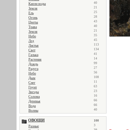
40
Капли воды
21
Земля
25
Ель
28
Огонь
43
Цветы
40
Трава
21
Земля
35
Небо
45
Лед
113
Листья
134
Свет
41
Галька
14
Растения
99
Дождь
27
Радуга
56
Небо
108
Дым
11
Снег
63
Грунт
23
Звезды
16
Солома
66
Деревья
66
Вода
40
Волны
ОВОЩИ
100
3
Разные
39