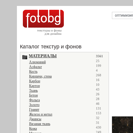
текстуры и фоны
для дизайна
Каталог текстур и фонов
МАТЕРИАЛЫ
3561
25
Алюминий
199
Асфальт
4
Кость
268
Кирпичи, стена
16
Карбон
10
Картон
43
Ткань
26
Бетон
28
Фольга
46
Золото
131
Гранит
153
Железо и метал
32
Джинсы
31
Вязаная ткань
430
Кожа
249