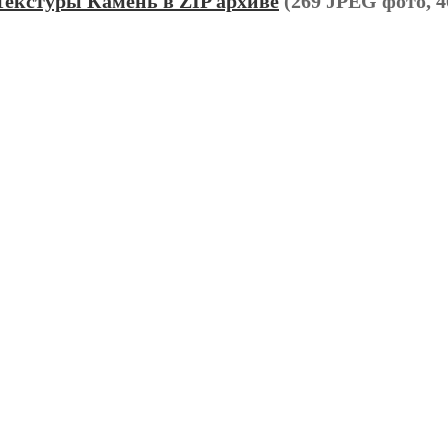
Текстуры Камень в ZIP архиве
(269 JPEG фото, 4