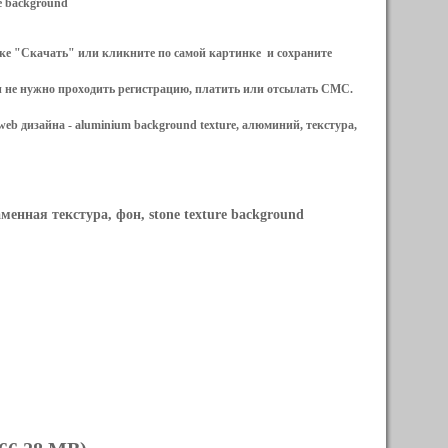
re background
ылке "Скачать" или кликните по самой картинке и сохраните
и не нужно проходить регистрацию, платить или отсылать СМС.
web дизайна -
aluminium background texture, алюминий, текстура,
менная текстура, фон, stone texture background