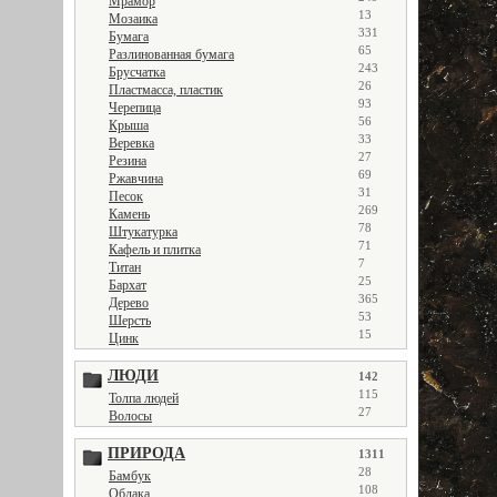
Мрамор
13
Мозаика
331
Бумага
65
Разлинованная бумага
243
Брусчатка
26
Пластмасса, пластик
93
Черепица
56
Крыша
33
Веревка
27
Резина
69
Ржавчина
31
Песок
269
Камень
78
Штукатурка
71
Кафель и плитка
7
Титан
25
Бархат
365
Дерево
53
Шерсть
15
Цинк
ЛЮДИ
142
115
Толпа людей
27
Волосы
ПРИРОДА
1311
28
Бамбук
108
Облака