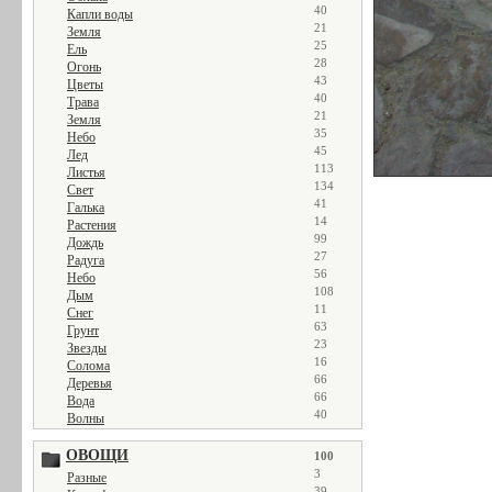
40
Капли воды
21
Земля
25
Ель
28
Огонь
43
Цветы
40
Трава
21
Земля
35
Небо
45
Лед
113
Листья
134
Свет
41
Галька
14
Растения
99
Дождь
27
Радуга
56
Небо
108
Дым
11
Снег
63
Грунт
23
Звезды
16
Солома
66
Деревья
66
Вода
40
Волны
ОВОЩИ
100
3
Разные
39