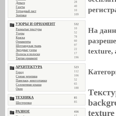
28
Деньги
40
Газеты
регистр
10
Тетрадный лист
109
Зонтики
УЗОРЫ И ОРНАМЕНТ
532
На данн
10
Размытые текстуры
52
Узоры
78
Краска
разреше
60
Орнаменты
97
Шотландская ткань
texture
22
Звездные узоры
17
Полосы и полоски
196
Тартан орнамент
АРХИТЕКТУРА
523
Категор
112
Город
106
Старая черепица
52
Панельки, многоэтажки
65
Соломенная крыша
188
Окно
Тексту
ТЕХНИКА
85
backgr
85
Шестеренки
textur
РАЗНОЕ
416
17