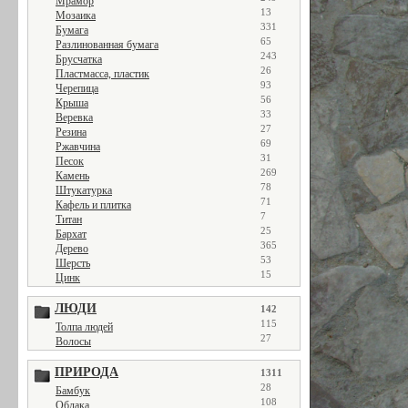
Мрамор
13
Мозаика
331
Бумага
65
Разлинованная бумага
243
Брусчатка
26
Пластмасса, пластик
93
Черепица
56
Крыша
33
Веревка
27
Резина
69
Ржавчина
31
Песок
269
Камень
78
Штукатурка
71
Кафель и плитка
7
Титан
25
Бархат
365
Дерево
53
Шерсть
15
Цинк
ЛЮДИ
142
115
Толпа людей
27
Волосы
ПРИРОДА
1311
28
Бамбук
108
Облака