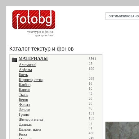
текстуры и фоны
для дизайна
Каталог текстур и фонов
МАТЕРИАЛЫ
3561
25
Алюминий
199
Асфальт
4
Кость
268
Кирпичи, стена
16
Карбон
10
Картон
43
Ткань
26
Бетон
28
Фольга
46
Золото
131
Гранит
153
Железо и метал
32
Джинсы
31
Вязаная ткань
430
Кожа
249