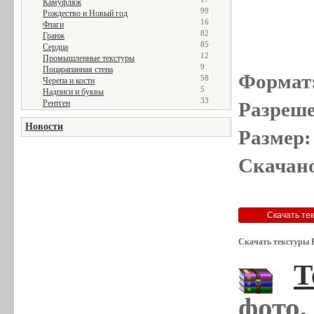
Камуфляж
99
Рождество и Новый год
16
Флаги
82
Гранж
85
Сердца
12
Промышленные текстуры
9
Поцарапанная стена
Формат
58
Черепа и кости
5
Надписи и буквы
33
Рентген
Разреше
Новости
Размер:
Скачано
Скачать текстуры 
Т
фото,