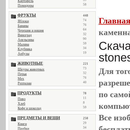
Картофель
58
Помидоры
ФРУКТЫ
448
Главна
74
Яблоки
76
Бананы
64
каменна
Черешня и вишня
32
Виноград
90
Апельсины
Скачат
59
Малина
34
Клубника
19
stone
Арбузы
ЖИВОТНЫЕ
221
73
Для тог
Шкуры животных
32
Перья
76
Мех
разреш
40
Рептилии
по само
ПРОДУКТЫ
78
11
Пиво
8
компью
Хлеб
59
Кофе и шоколад
Все
изо
ПРЕДМЕТЫ И ВЕЩИ
250
29
Книги
бесплат
34
Пробки