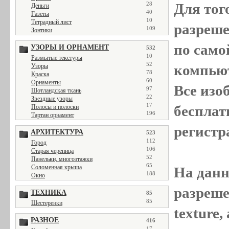
Для тог
28
Деньги
40
Газеты
10
Тетрадный лист
разреш
109
Зонтики
по само
УЗОРЫ И ОРНАМЕНТ
532
10
Размытые текстуры
52
компью
Узоры
78
Краска
60
Орнаменты
Все
изо
97
Шотландская ткань
22
Звездные узоры
17
бесплат
Полосы и полоски
196
Тартан орнамент
регистр
АРХИТЕКТУРА
523
112
Город
106
Старая черепица
52
Панельки, многоэтажки
65
Соломенная крыша
На данн
188
Окно
разреше
ТЕХНИКА
85
85
Шестеренки
texture
РАЗНОЕ
416
17