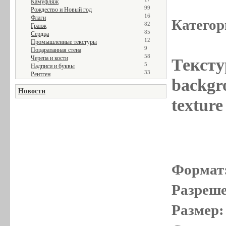
Камуфляж
99
Рождество и Новый год
16
Флаги
Категор
82
Гранж
85
Сердца
12
Промышленные текстуры
9
Поцарапанная стена
58
Черепа и кости
Тексту
5
Надписи и буквы
33
Рентген
backgr
Новости
textur
Формат
Разреше
Размер: