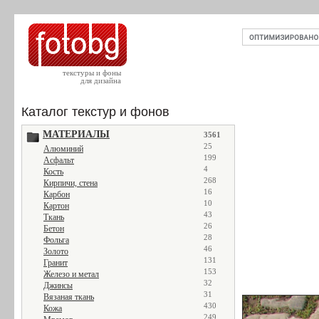
текстуры и фоны
для дизайна
Каталог текстур и фонов
МАТЕРИАЛЫ
3561
25
Алюминий
199
Асфальт
4
Кость
268
Кирпичи, стена
16
Карбон
10
Картон
43
Ткань
26
Бетон
28
Фольга
46
Золото
131
Гранит
153
Железо и метал
32
Джинсы
31
Вязаная ткань
430
Кожа
249