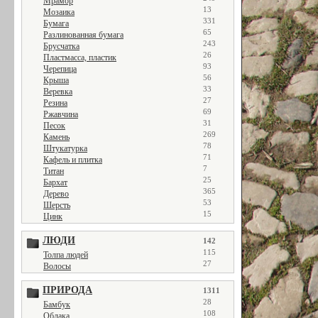
Мрамор
13
Мозаика
331
Бумага
65
Разлинованная бумага
243
Брусчатка
26
Пластмасса, пластик
93
Черепица
56
Крыша
33
Веревка
27
Резина
69
Ржавчина
31
Песок
269
Камень
78
Штукатурка
71
Кафель и плитка
7
Титан
25
Бархат
365
Дерево
53
Шерсть
15
Цинк
ЛЮДИ
142
115
Толпа людей
27
Волосы
ПРИРОДА
1311
28
Бамбук
108
Облака