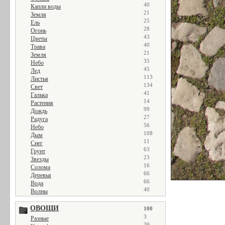
40
Капли воды
21
Земля
25
Ель
28
Огонь
43
Цветы
40
Трава
21
Земля
35
Небо
45
Лед
113
Листья
134
Свет
41
Галька
14
Растения
99
Дождь
27
Радуга
56
Небо
108
Дым
11
Снег
63
Грунт
23
Звезды
16
Солома
66
Деревья
66
Вода
40
Волны
ОВОЩИ
100
3
Разные
39