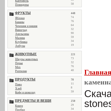
Картофель
58
Помидоры
ФРУКТЫ
448
74
Яблоки
76
Бананы
64
Черешня и вишня
32
Виноград
90
Апельсины
59
Малина
34
Клубника
19
Арбузы
ЖИВОТНЫЕ
221
73
Шкуры животных
32
Перья
76
Мех
Главна
40
Рептилии
ПРОДУКТЫ
каменна
78
11
Пиво
8
Хлеб
Скачат
59
Кофе и шоколад
stone
ПРЕДМЕТЫ И ВЕЩИ
250
29
Книги
34
Пробки