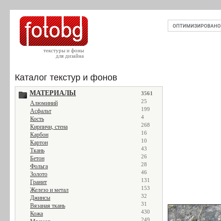
текстуры и фоны
для дизайна
Каталог текстур и фонов
МАТЕРИАЛЫ
3561
25
Алюминий
199
Асфальт
4
Кость
268
Кирпичи, стена
16
Карбон
10
Картон
43
Ткань
26
Бетон
28
Фольга
46
Золото
131
Гранит
153
Железо и метал
32
Джинсы
31
Вязаная ткань
430
Кожа
249