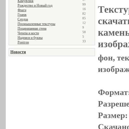
Камуфляж
99
Рождество и Новый год
Тексту
16
Флаги
82
Гранж
скачат
85
Сердца
12
Промышленные текстуры
9
Поцарапанная стена
камень
58
Черепа и кости
5
Надписи и буквы
изобра
33
Рентген
Новости
фон, те
изображе
Формат
Разреше
Размер:
Скачано