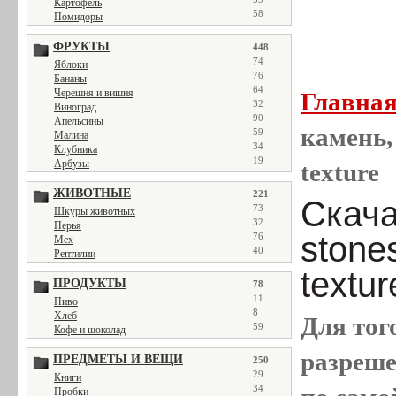
Картофель
58
Помидоры
ФРУКТЫ
448
74
Яблоки
76
Бананы
64
Черешня и вишня
Главна
32
Виноград
90
Апельсины
камень,
59
Малина
34
Клубника
19
Арбузы
texture
ЖИВОТНЫЕ
221
Скача
73
Шкуры животных
32
Перья
stone
76
Мех
40
Рептилии
textur
ПРОДУКТЫ
78
11
Пиво
8
Хлеб
Для тог
59
Кофе и шоколад
разреш
ПРЕДМЕТЫ И ВЕЩИ
250
29
Книги
34
Пробки