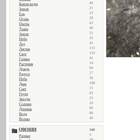
40
Капли воды
21
Земля
25
Ель
28
Огонь
43
Цветы
40
Трава
21
Земля
35
Небо
45
Лед
113
Листья
134
Свет
41
Галька
14
Растения
99
Дождь
27
Радуга
56
Небо
108
Дым
11
Снег
63
Грунт
23
Звезды
16
Солома
66
Деревья
66
Вода
40
Волны
ОВОЩИ
100
3
Разные
39