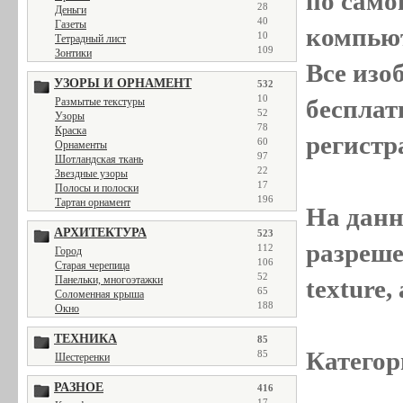
по само
28
Деньги
40
Газеты
компью
10
Тетрадный лист
109
Зонтики
Все
изо
УЗОРЫ И ОРНАМЕНТ
532
10
бесплат
Размытые текстуры
52
Узоры
78
Краска
регистр
60
Орнаменты
97
Шотландская ткань
22
Звездные узоры
17
Полосы и полоски
196
Тартан орнамент
На данн
АРХИТЕКТУРА
523
разреше
112
Город
106
Старая черепица
52
Панельки, многоэтажки
texture
65
Соломенная крыша
188
Окно
ТЕХНИКА
85
Категор
85
Шестеренки
РАЗНОЕ
416
17