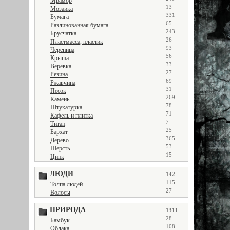
Мрамор
13
Мозаика
331
Бумага
65
Разлинованная бумага
243
Брусчатка
26
Пластмасса, пластик
93
Черепица
56
Крыша
33
Веревка
27
Резина
69
Ржавчина
31
Песок
269
Камень
78
Штукатурка
71
Кафель и плитка
7
Титан
25
Бархат
365
Дерево
53
Шерсть
15
Цинк
ЛЮДИ
142
115
Толпа людей
27
Волосы
ПРИРОДА
1311
28
Бамбук
108
Облака