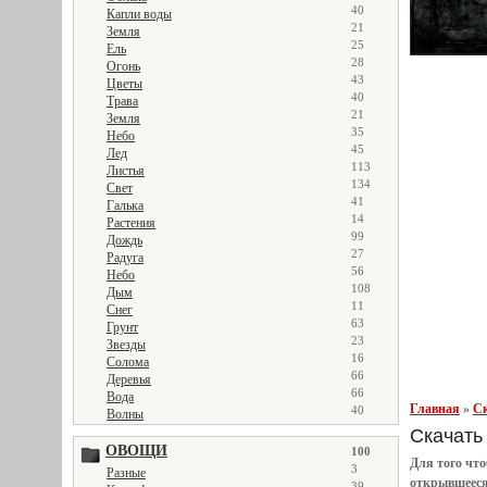
40
Капли воды
21
Земля
25
Ель
28
Огонь
43
Цветы
40
Трава
21
Земля
35
Небо
45
Лед
113
Листья
134
Свет
41
Галька
14
Растения
99
Дождь
27
Радуга
56
Небо
108
Дым
11
Снег
63
Грунт
23
Звезды
16
Солома
66
Деревья
66
Вода
Главная
»
Ск
40
Волны
Скачать 
ОВОЩИ
100
Для того чт
3
Разные
открывшеес
39