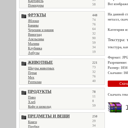
Картофель
Все
изображ
58
Помидоры
На данной с
ФРУКТЫ
448
металл, скач
74
Яблоки
76
Бананы
64
Категория и
Черешня и вишня
32
Виноград
90
Апельсины
Текстура:
59
Малина
текстура, ка
34
Клубника
19
Арбузы
Формат: JP
ЖИВОТНЫЕ
Разрешение:
221
73
Размер: 1034
Шкуры животных
32
Скачано: 160
Перья
76
Мех
40
Рептилии
ПРОДУКТЫ
78
Скачать тек
11
Пиво
8
Хлеб
59
Кофе и шоколад
ПРЕДМЕТЫ И ВЕЩИ
250
29
Книги
34
Пробки