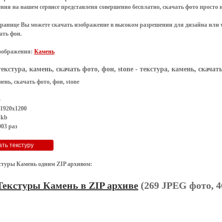
ения
на нашем сервисе представленя совершенно
бесплатно
,
скачать фото
просто 
транице Вы можете скачать изображение в высоком разрешении для дизайна или 
ать фон
.
зображения:
Камень
текстура, камень, скачать фото, фон, stone
- текстура, камень, скачать
мень, скачать фото, фон, stone
G
 1920x1200
 kb
03 раз
стуры Камень одним ZIP архивом:
Текстуры Камень в ZIP архиве
(269 JPEG фото, 4