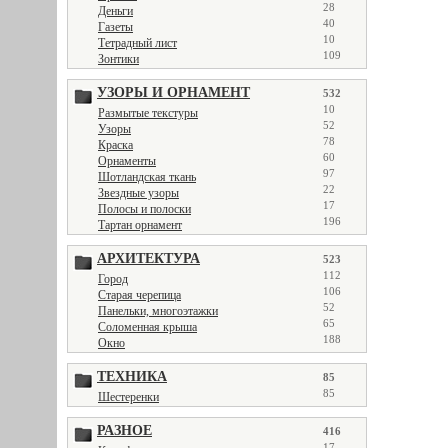
28
Деньги
40
Газеты
10
Тетрадный лист
109
Зонтики
УЗОРЫ И ОРНАМЕНТ
532
10
Размытые текстуры
52
Узоры
78
Краска
60
Орнаменты
97
Шотландская ткань
22
Звездные узоры
17
Полосы и полоски
196
Тартан орнамент
АРХИТЕКТУРА
523
112
Город
106
Старая черепица
52
Панельки, многоэтажки
65
Соломенная крыша
188
Окно
ТЕХНИКА
85
85
Шестеренки
РАЗНОЕ
416
17