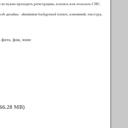
и не нужно проходить регистрацию, платить или отсылать СМС.
web дизайна -
aluminium background texture, алюминий, текстура,
 фото, фон, stone
66.28 MB)