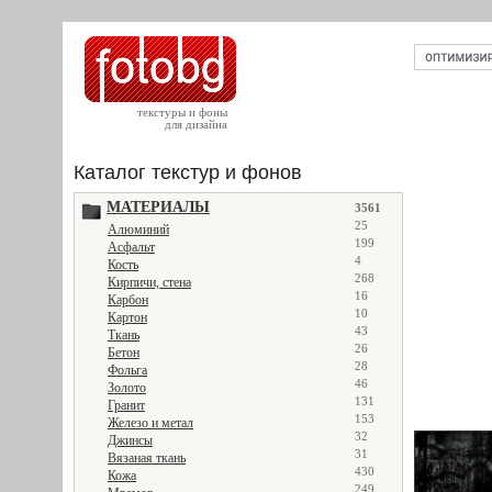
текстуры и фоны
для дизайна
Каталог текстур и фонов
МАТЕРИАЛЫ
3561
25
Алюминий
199
Асфальт
4
Кость
268
Кирпичи, стена
16
Карбон
10
Картон
43
Ткань
26
Бетон
28
Фольга
46
Золото
131
Гранит
153
Железо и метал
32
Джинсы
31
Вязаная ткань
430
Кожа
249