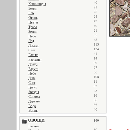
40
Капли воды
21
Земля
25
Ель
28
Огонь
43
Цветы
40
Трава
21
Земля
35
Небо
45
Лед
113
Листья
134
Свет
41
Галька
14
Растения
99
Дождь
27
Радуга
56
Небо
108
Дым
11
Снег
63
Грунт
23
Звезды
16
Солома
66
Деревья
66
Вода
40
Волны
ОВОЩИ
100
3
Разные
39