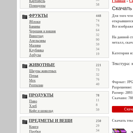
Главная
»
Ск
Картофель
58
Помидоры
Скачать 
ФРУКТЫ
Для того чт
448
74
открывшеес
Яблоки
76
Все
изображ
Бананы
64
Черешня и вишня
32
Виноград
На данной с
90
Апельсины
металл, скач
59
Малина
34
Клубника
Категория и
19
Арбузы
Текстура:
ЖИВОТНЫЕ
221
73
Шкуры животных
32
Перья
76
Мех
Формат: JP
40
Рептилии
Разрешение:
Размер: 2893
ПРОДУКТЫ
78
Скачано: 788
11
Пиво
8
Хлеб
59
Кофе и шоколад
Скачать тек
ПРЕДМЕТЫ И ВЕЩИ
250
29
Книги
34
Пробки