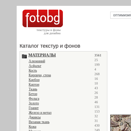
текстуры и фоны
для дизайна
Каталог текстур и фонов
МАТЕРИАЛЫ
3561
25
Алюминий
199
Асфальт
4
Кость
268
Кирпичи, стена
16
Карбон
10
Картон
43
Ткань
26
Бетон
28
Фольга
46
Золото
131
Гранит
153
Железо и метал
32
Джинсы
31
Вязаная ткань
430
Кожа
249