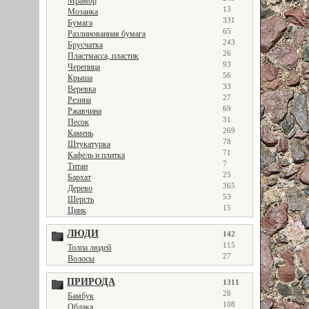
Мрамор
13
Мозаика
331
Бумага
65
Разлинованная бумага
243
Брусчатка
26
Пластмасса, пластик
93
Черепица
56
Крыша
33
Веревка
27
Резина
69
Ржавчина
31
Песок
269
Камень
78
Штукатурка
71
Кафель и плитка
7
Титан
25
Бархат
365
Дерево
53
Шерсть
15
Цинк
ЛЮДИ
142
115
Толпа людей
27
Волосы
ПРИРОДА
1311
28
Бамбук
108
Облака