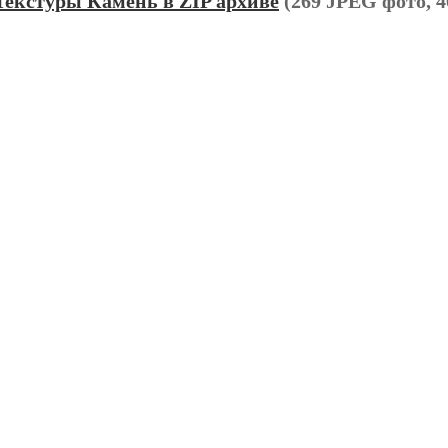
Текстуры Камень в ZIP архиве
(269 JPEG фото, 4