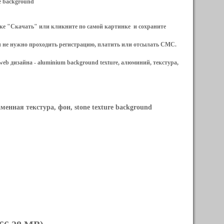
re background
ылке "Скачать" или кликните по самой картинке и сохраните
и не нужно проходить регистрацию, платить или отсылать СМС.
web дизайна -
aluminium background texture, алюминий, текстура,
менная текстура, фон, stone texture background