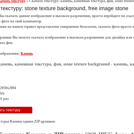
ачать текстуру
»
Скачать текстуру: камень, каменная текстура, фон, stone textu
текстуру: stone texture background, free image stone
обы
скачать
данное
изображение в высоком разрешении
, просто перейдите по сс
я
фото
на свой компьютер.
ения
на нашем сервисе представленя совершенно
бесплатно
,
скачать фото
просто 
транице Вы можете скачать изображение в высоком разрешении для дизайна или 
ать фон
.
зображения:
Камень
камень, каменная текстура, фон, stone texture background
- камень, ка
G
 2950x2094
 kb
1 раз
стуры Камень одним ZIP архивом: