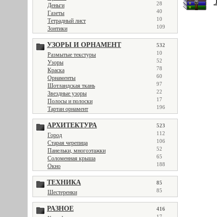
28
Деньги
40
Газеты
10
Тетрадный лист
109
Зонтики
УЗОРЫ И ОРНАМЕНТ
532
10
Размытые текстуры
52
Узоры
78
Краска
60
Орнаменты
97
Шотландская ткань
22
Звездные узоры
17
Полосы и полоски
196
Тартан орнамент
АРХИТЕКТУРА
523
112
Город
106
Старая черепица
52
Панельки, многоэтажки
65
Соломенная крыша
188
Окно
ТЕХНИКА
85
85
Шестеренки
РАЗНОЕ
416
17