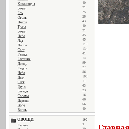
40
Капли воды
21
Земля
25
Ель
28
Огонь
43
Цветы
40
Трава
21
Земля
35
Небо
45
Лед
113
Листья
134
Свет
41
Галька
14
Растения
99
Дождь
27
Радуга
56
Небо
108
Дым
11
Снег
63
Грунт
23
Звезды
16
Солома
66
Деревья
66
Вода
40
Волны
ОВОЩИ
100
3
Главна
Разные
39