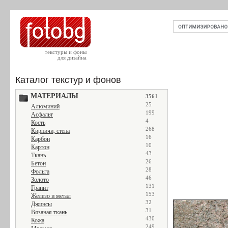
текстуры и фоны
для дизайна
Каталог текстур и фонов
МАТЕРИАЛЫ
3561
25
Алюминий
199
Асфальт
4
Кость
268
Кирпичи, стена
16
Карбон
10
Картон
43
Ткань
26
Бетон
28
Фольга
46
Золото
131
Гранит
153
Железо и метал
32
Джинсы
31
Вязаная ткань
430
Кожа
249