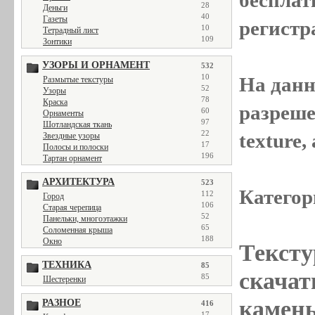
28
Деньги
40
Газеты
регистр
10
Тетрадный лист
109
Зонтики
УЗОРЫ И ОРНАМЕНТ
532
10
На данн
Размытые текстуры
52
Узоры
78
Краска
разреше
60
Орнаменты
97
Шотландская ткань
22
texture
Звездные узоры
17
Полосы и полоски
196
Тартан орнамент
АРХИТЕКТУРА
523
Категор
112
Город
106
Старая черепица
52
Панельки, многоэтажки
65
Соломенная крыша
188
Окно
Тексту
ТЕХНИКА
85
скачат
85
Шестеренки
камень
РАЗНОЕ
416
17