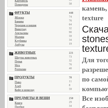
Картофель
58
Помидоры
камень,
ФРУКТЫ
448
texture
74
Яблоки
76
Бананы
64
Черешня и вишня
Скача
32
Виноград
90
Апельсины
stone
59
Малина
34
Клубника
19
Арбузы
textur
ЖИВОТНЫЕ
221
73
Для тог
Шкуры животных
32
Перья
76
Мех
разреш
40
Рептилии
по само
ПРОДУКТЫ
78
11
Пиво
8
Хлеб
компью
59
Кофе и шоколад
Все
изо
ПРЕДМЕТЫ И ВЕЩИ
250
29
Книги
бесплат
34
Пробки