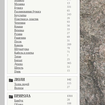
Мрамор
13
Мозаика
331
Бумага
65
Разлинованная бумага
243
Брусчатка
26
Пластмасса, пластик
93
Черепица
56
Крыша
33
Веревка
27
Резина
69
Ржавчина
31
Песок
269
Камень
78
Штукатурка
71
Кафель и плитка
7
Титан
25
Бархат
365
Дерево
53
Шерсть
15
Цинк
ЛЮДИ
142
115
Толпа людей
27
Волосы
ПРИРОДА
1311
28
Бамбук
108
Облака