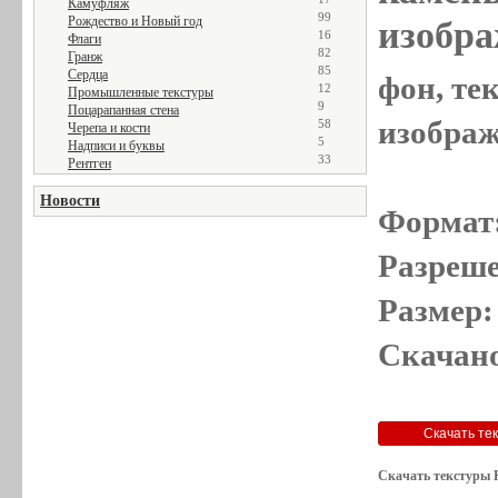
Камуфляж
99
Рождество и Новый год
изобра
16
Флаги
82
Гранж
85
Сердца
фон, те
12
Промышленные текстуры
9
Поцарапанная стена
изображе
58
Черепа и кости
5
Надписи и буквы
33
Рентген
Новости
Формат
Разреше
Размер:
Скачано
Скачать текстуры 