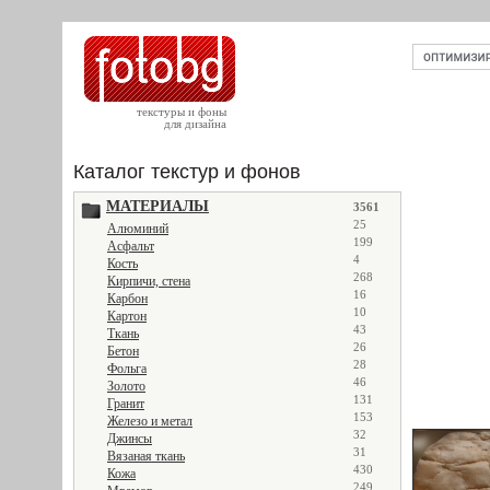
текстуры и фоны
для дизайна
Каталог текстур и фонов
МАТЕРИАЛЫ
3561
25
Алюминий
199
Асфальт
4
Кость
268
Кирпичи, стена
16
Карбон
10
Картон
43
Ткань
26
Бетон
28
Фольга
46
Золото
131
Гранит
153
Железо и метал
32
Джинсы
31
Вязаная ткань
430
Кожа
249