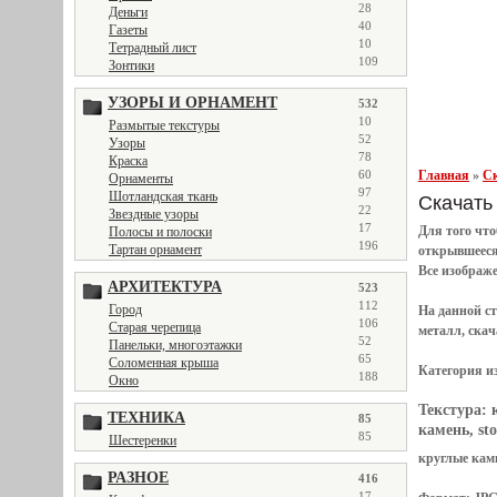
28
Деньги
40
Газеты
10
Тетрадный лист
109
Зонтики
УЗОРЫ И ОРНАМЕНТ
532
10
Размытые текстуры
52
Узоры
78
Краска
60
Главная
»
Ск
Орнаменты
97
Шотландская ткань
Скачать т
22
Звездные узоры
17
Для того чт
Полосы и полоски
196
Тартан орнамент
открывшеес
Все
изображ
АРХИТЕКТУРА
523
112
Город
На данной с
106
Старая черепица
металл, скач
52
Панельки, многоэтажки
65
Соломенная крыша
Категория и
188
Окно
Текстура:
ТЕХНИКА
85
камень, sto
85
Шестеренки
круглые камн
РАЗНОЕ
416
17