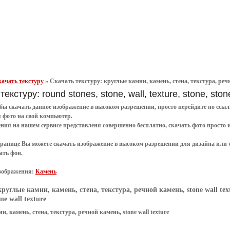
ачать текстуру
»
Скачать текстуру: круглые камни, камень, стена, текстура, речно
екстуру: round stones, stone, wall, texture, stone, stone
обы
скачать
данное
изображение в высоком разрешении
, просто перейдите по сс
я
фото
на свой компьютер.
ения
на нашем сервисе представленя совершенно
бесплатно
,
скачать фото
просто 
транице Вы можете скачать изображение в высоком разрешении для дизайна или 
ать фон
.
зображения:
Камень
круглые камни, камень, стена, текстура, речной камень, stone wall tex
ne wall texture
и, камень, стена, текстура, речной камень, stone wall texture