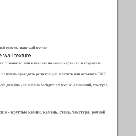
й камень, stone wall texture
 wall texture
ылке "Скачать" или кликните по самой картинке и сохраните
и не нужно проходить регистрацию, платить или отсылать СМС.
web дизайна -
aluminium background texture, алюминий, текстура,
ture
- круглые камни, камень, стена, текстура, речной