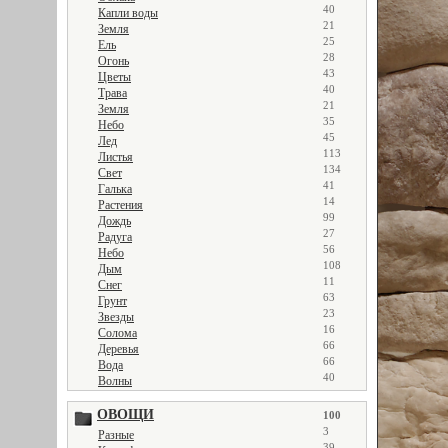
40
Капли воды
21
Земля
25
Ель
28
Огонь
43
Цветы
40
Трава
21
Земля
35
Небо
45
Лед
113
Листья
134
Свет
41
Галька
14
Растения
99
Дождь
27
Радуга
56
Небо
108
Дым
11
Снег
63
Грунт
23
Звезды
16
Солома
66
Деревья
66
Вода
40
Волны
ОВОЩИ
100
3
Разные
39