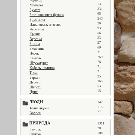
Мрамор
13
Мозаика
331
Бумага
65
Разлинованная бумага
243
Брусчатка
26
Пластмасса, пластик
93
Черепица
56
Крыша
33
Веревка
27
Резина
69
Ржавчина
31
Песок
269
Камень
78
Штукатурка
71
Кафель и плитка
7
Титан
25
Бархат
365
Дерево
53
Шерсть
15
Цинк
ЛЮДИ
142
115
Толпа людей
27
Волосы
ПРИРОДА
1311
28
Бамбук
108
Облака