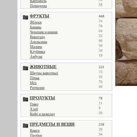
Картофель
58
Помидоры
ФРУКТЫ
448
74
Яблоки
76
Бананы
64
Черешня и вишня
32
Виноград
90
Апельсины
59
Малина
34
Клубника
19
Арбузы
ЖИВОТНЫЕ
221
73
Шкуры животных
32
Перья
76
Мех
40
Рептилии
ПРОДУКТЫ
78
11
Пиво
8
Хлеб
59
Кофе и шоколад
ПРЕДМЕТЫ И ВЕЩИ
250
29
Книги
34
Пробки