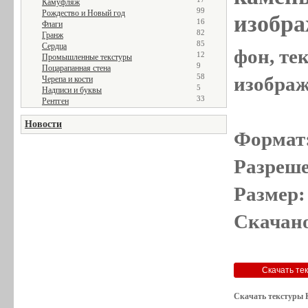
Камуфляж
99
Рождество и Новый год
изобра
16
Флаги
82
Гранж
85
Сердца
фон, те
12
Промышленные текстуры
9
Поцарапанная стена
58
изображе
Черепа и кости
5
Надписи и буквы
33
Рентген
Новости
Формат
Разреше
Размер:
Скачано
Скачать текстуры 