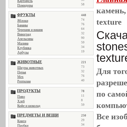
Картофель
58
Помидоры
камень,
ФРУКТЫ
448
texture
74
Яблоки
76
Бананы
64
Черешня и вишня
Скача
32
Виноград
90
Апельсины
stone
59
Малина
34
Клубника
19
Арбузы
textur
ЖИВОТНЫЕ
221
73
Шкуры животных
Для тог
32
Перья
76
Мех
разреш
40
Рептилии
ПРОДУКТЫ
78
по само
11
Пиво
8
Хлеб
компью
59
Кофе и шоколад
Все
изо
ПРЕДМЕТЫ И ВЕЩИ
250
29
Книги
34
Пробки