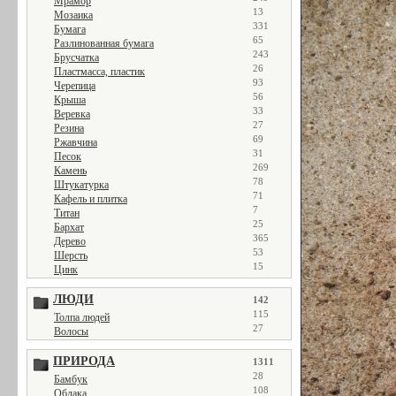
Мрамор
13
Мозаика
331
Бумага
65
Разлинованная бумага
243
Брусчатка
26
Пластмасса, пластик
93
Черепица
56
Крыша
33
Веревка
27
Резина
69
Ржавчина
31
Песок
269
Камень
78
Штукатурка
71
Кафель и плитка
7
Титан
25
Бархат
365
Дерево
53
Шерсть
15
Цинк
ЛЮДИ
142
115
Толпа людей
27
Волосы
ПРИРОДА
1311
28
Бамбук
108
Облака