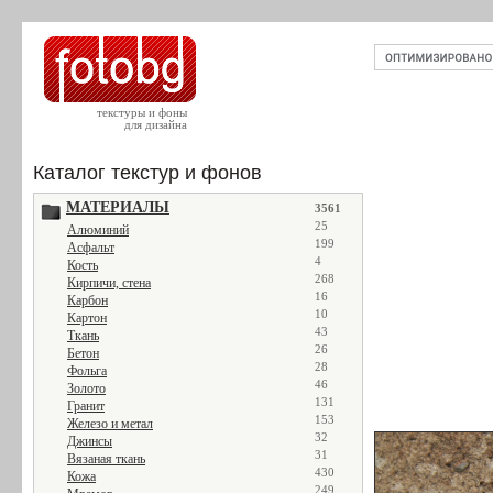
текстуры и фоны
для дизайна
Каталог текстур и фонов
МАТЕРИАЛЫ
3561
25
Алюминий
199
Асфальт
4
Кость
268
Кирпичи, стена
16
Карбон
10
Картон
43
Ткань
26
Бетон
28
Фольга
46
Золото
131
Гранит
153
Железо и метал
32
Джинсы
31
Вязаная ткань
430
Кожа
249