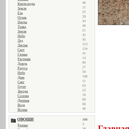
40
Капли воды
21
Земля
25
Ель
28
Огонь
43
Цветы
40
Трава
21
Земля
35
Небо
45
Лед
113
Листья
134
Свет
41
Галька
14
Растения
99
Дождь
27
Радуга
56
Небо
108
Дым
11
Снег
63
Грунт
23
Звезды
16
Солома
66
Деревья
66
Вода
40
Волны
ОВОЩИ
100
3
Разные
Главна
39