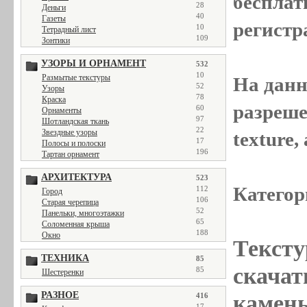
бесплат
28
Деньги
40
Газеты
регистр
10
Тетрадный лист
109
Зонтики
УЗОРЫ И ОРНАМЕНТ
532
10
Размытые текстуры
На данн
52
Узоры
78
Краска
разреше
60
Орнаменты
97
Шотландская ткань
22
Звездные узоры
texture
17
Полосы и полоски
196
Тартан орнамент
АРХИТЕКТУРА
523
Категор
112
Город
106
Старая черепица
52
Панельки, многоэтажки
65
Соломенная крыша
188
Окно
Тексту
ТЕХНИКА
85
скачат
85
Шестеренки
РАЗНОЕ
камень
416
17