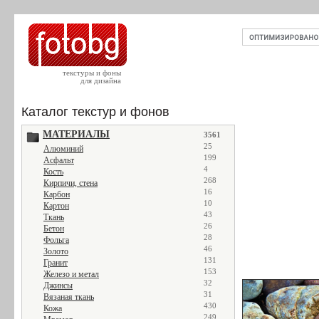
текстуры и фоны
для дизайна
Каталог текстур и фонов
МАТЕРИАЛЫ
3561
25
Алюминий
199
Асфальт
4
Кость
268
Кирпичи, стена
16
Карбон
10
Картон
43
Ткань
26
Бетон
28
Фольга
46
Золото
131
Гранит
153
Железо и метал
32
Джинсы
31
Вязаная ткань
430
Кожа
249