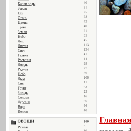
40
Капли воды
21
Земля
25
Ель
28
Огонь
43
Цветы
40
Трава
21
Земля
35
Небо
45
Лед
113
Листья
134
Свет
41
Галька
14
Растения
99
Дождь
27
Радуга
56
Небо
108
Дым
11
Снег
63
Грунт
23
Звезды
16
Солома
66
Деревья
66
Вода
40
Волны
Главна
ОВОЩИ
100
3
Разные
39