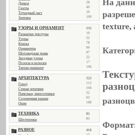
На данн
28
Деньги
40
Газеты
разреше
10
Тетрадный лист
109
Зонтики
texture
УЗОРЫ И ОРНАМЕНТ
532
10
Размытые текстуры
52
Узоры
78
Краска
Категор
60
Орнаменты
97
Шотландская ткань
22
Звездные узоры
17
Полосы и полоски
196
Тартан орнамент
Тексту
АРХИТЕКТУРА
523
разноц
112
Город
106
Старая черепица
52
Панельки, многоэтажки
65
разноцв
Соломенная крыша
188
Окно
ТЕХНИКА
85
85
Шестеренки
Формат
РАЗНОЕ
416
17