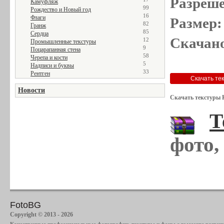
Разреше
Камуфляж
99
Рождество и Новый год
16
Флаги
Размер:
82
Гранж
85
Сердца
Скачано
12
Промышленные текстуры
9
Поцарапанная стена
58
Черепа и кости
5
Надписи и буквы
33
Рентген
Новости
Скачать текстуры 
Т
фото,
FotoBG
Copyright © 2013 - 2026
Качественные профессиональные фотографии, текстуры и фоны с высоким разреше