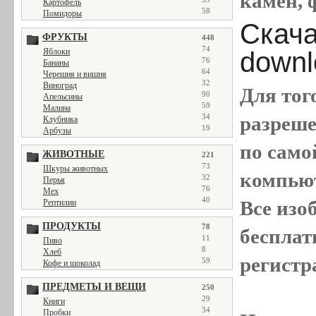
камен, 
Картофель
58
Помидоры
Скачат
ФРУКТЫ
448
74
downl
Яблоки
76
Бананы
64
Черешня и вишня
32
Виноград
Для тог
90
Апельсины
59
Малина
разреш
34
Клубника
19
Арбузы
по само
ЖИВОТНЫЕ
221
73
Шкуры животных
компью
32
Перья
76
Мех
40
Все
изо
Рептилии
ПРОДУКТЫ
78
бесплат
11
Пиво
8
Хлеб
регистр
59
Кофе и шоколад
ПРЕДМЕТЫ И ВЕЩИ
250
29
Книги
34
Пробки