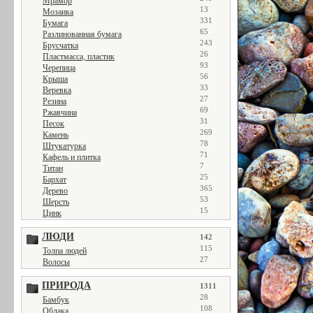
Мрамор
13
Мозаика
331
Бумага
65
Разлинованная бумага
243
Брусчатка
26
Пластмасса, пластик
93
Черепица
56
Крыша
33
Веревка
27
Резина
69
Ржавчина
31
Песок
269
Камень
78
Штукатурка
71
Кафель и плитка
7
Титан
25
Бархат
365
Дерево
53
Шерсть
15
Цинк
ЛЮДИ
142
115
Толпа людей
27
Волосы
ПРИРОДА
1311
28
Бамбук
108
Облака