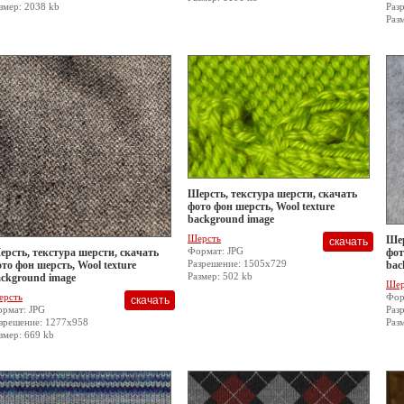
змер: 2038 kb
Раз
Раз
Шерсть, текстура шерсти, скачать
фото фон шерсть, Wool texture
background image
Шерсть
Шер
Формат: JPG
рсть, текстура шерсти, скачать
фот
Разрешение: 1505x729
то фон шерсть, Wool texture
bac
Размер: 502 kb
ckground image
Шер
ерсть
Фор
рмат: JPG
Раз
зрешение: 1277x958
Раз
змер: 669 kb