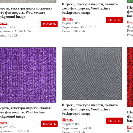
Шерсть, текстура шерсти, скачать
Шер
рсть, текстура шерсти, скачать
фото фон шерсть, Wool texture
фот
то фон шерсть, Wool texture
background image
bac
ckground image
Шерсть
Шер
ерсть
Формат: JPG
Фор
рмат: JPG
Разрешение: 3888x2592
Раз
зрешение: 1024x1024
Размер: 1092 kb
Раз
змер: 428 kb
Шерсть, текстура шерсти, скачать
рсть, текстура шерсти, скачать
фото фон шерсть, Wool texture
то фон шерсть, Wool texture
Шер
background image
ckground image
фот
Шерсть
bac
ерсть
Формат: JPG
рмат: JPG
Шер
Разрешение: 1374x865
зрешение: 3002x2001
Фор
Размер: 1101 kb