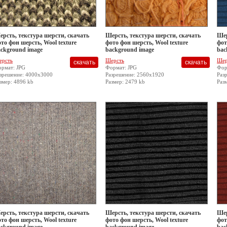
рсть, текстура шерсти, скачать
Шерсть, текстура шерсти, скачать
Шер
то фон шерсть, Wool texture
фото фон шерсть, Wool texture
фот
ckground image
background image
bac
ерсть
Шерсть
Шер
рмат: JPG
Формат: JPG
Фор
зрешение: 4000x3000
Разрешение: 2560x1920
Раз
змер: 4896 kb
Размер: 2479 kb
Раз
рсть, текстура шерсти, скачать
Шерсть, текстура шерсти, скачать
Шер
то фон шерсть, Wool texture
фото фон шерсть, Wool texture
фот