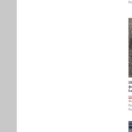
Ра
Ше
фо
ba
Ш
Фо
Ра
Ра