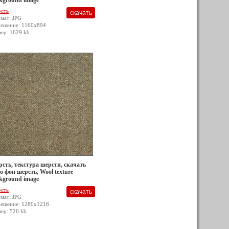
kground image
сть
мат: JPG
решение: 1160x894
мер: 1629 kb
сть, текстура шерсти, скачать
о фон шерсть, Wool texture
kground image
сть
мат: JPG
решение: 1280x1218
мер: 526 kb