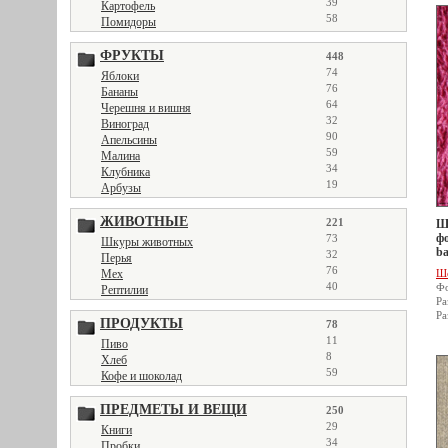
39
Картофель
58
Помидоры
ФРУКТЫ
448
74
Яблоки
76
Бананы
64
Черешня и вишня
32
Виноград
90
Апельсины
59
Малина
34
Клубника
19
Арбузы
ЖИВОТНЫЕ
221
Ше
фо
73
Шкуры животных
ba
32
Перья
76
Мех
Ш
40
Фо
Рептилии
Ра
Ра
ПРОДУКТЫ
78
11
Пиво
8
Хлеб
59
Кофе и шоколад
ПРЕДМЕТЫ И ВЕЩИ
250
29
Книги
34
Пробки