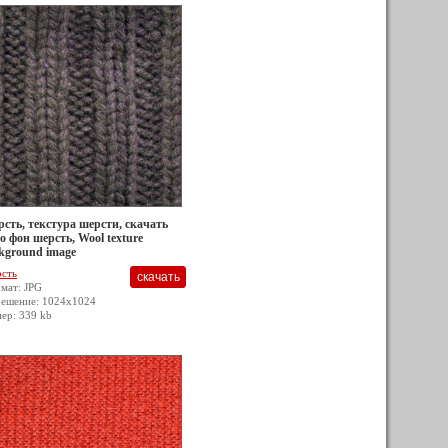
сть, текстура шерсти, скачать
о фон шерсть, Wool texture
kground image
сть
мат: JPG
решение: 1024x1024
мер: 339 kb