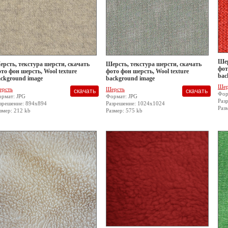
Шер
рсть, текстура шерсти, скачать
Шерсть, текстура шерсти, скачать
фот
то фон шерсть, Wool texture
фото фон шерсть, Wool texture
bac
ckground image
background image
Шер
ерсть
Шерсть
Фор
рмат: JPG
Формат: JPG
Раз
зрешение: 894x894
Разрешение: 1024x1024
Раз
змер: 212 kb
Размер: 575 kb