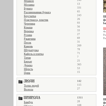
249
Мрамор
13
Мозаика
331
Бумага
65
Разлинованная бумага
243
Брусчатка
Ше
26
Пластмасса, пластик
фо
93
ba
Черепица
56
Крыша
Ш
33
Веревка
Фо
27
Резина
Ра
69
Ра
Ржавчина
31
Песок
269
Камень
78
Штукатурка
71
Кафель и плитка
7
Титан
25
Бархат
365
Дерево
53
Шерсть
15
Цинк
ЛЮДИ
142
115
Толпа людей
27
Волосы
ПРИРОДА
1311
Ше
28
Бамбук
фо
108