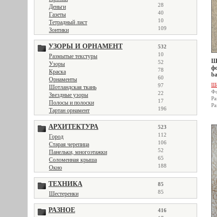
28
Деньги
40
Газеты
10
Тетрадный лист
109
Зонтики
УЗОРЫ И ОРНАМЕНТ
532
10
Размытые текстуры
Ше
52
Узоры
фо
78
Краска
ba
60
Орнаменты
Ш
97
Шотландская ткань
Фо
22
Звездные узоры
Ра
17
Полосы и полоски
Ра
196
Тартан орнамент
АРХИТЕКТУРА
523
112
Город
106
Старая черепица
52
Панельки, многоэтажки
65
Соломенная крыша
188
Окно
ТЕХНИКА
85
85
Шестеренки
РАЗНОЕ
416