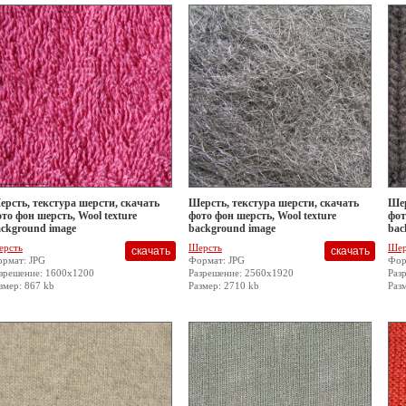
рсть, текстура шерсти, скачать
Шерсть, текстура шерсти, скачать
Шер
то фон шерсть, Wool texture
фото фон шерсть, Wool texture
фот
ckground image
background image
bac
ерсть
Шерсть
Шер
рмат: JPG
Формат: JPG
Фор
зрешение: 1600x1200
Разрешение: 2560x1920
Раз
змер: 867 kb
Размер: 2710 kb
Раз