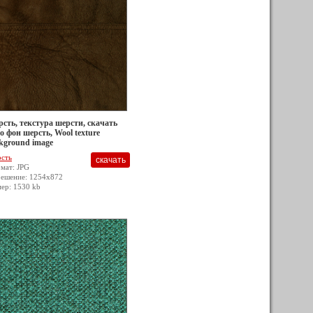
сть, текстура шерсти, скачать
о фон шерсть, Wool texture
kground image
сть
мат: JPG
решение: 1254x872
мер: 1530 kb