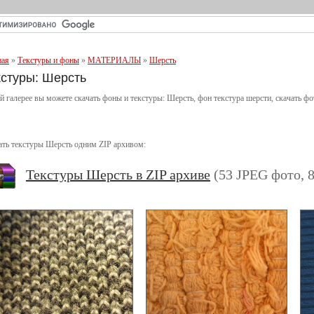
ная
»
Текстуры и фоны
»
МАТЕРИАЛЫ
»
Шерсть
кстуры: Шерсть
й галерее вы можете скачать фоны и текстуры: Шерсть, фон текстура шерсти, скачать фо
ать текстуры Шерсть одним ZIP архивом:
Текстуры Шерсть в ZIP архиве
(53 JPEG фото, 