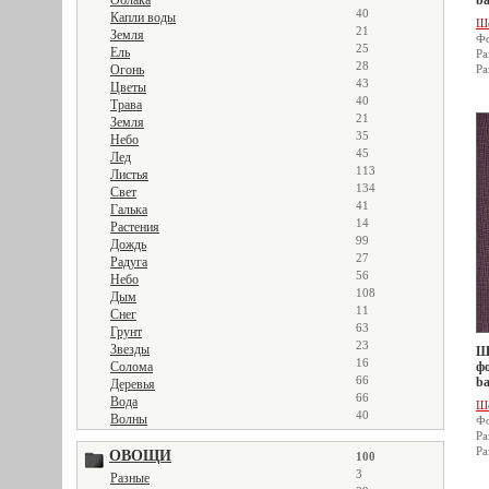
Облака
ba
40
Капли воды
Ш
21
Земля
Фо
25
Ель
Ра
28
Огонь
Ра
43
Цветы
40
Трава
21
Земля
35
Небо
45
Лед
113
Листья
134
Свет
41
Галька
14
Растения
99
Дождь
27
Радуга
56
Небо
108
Дым
11
Снег
63
Грунт
23
Звезды
Ше
16
Солома
фо
66
ba
Деревья
66
Вода
Ш
40
Волны
Фо
Ра
Ра
ОВОЩИ
100
3
Разные