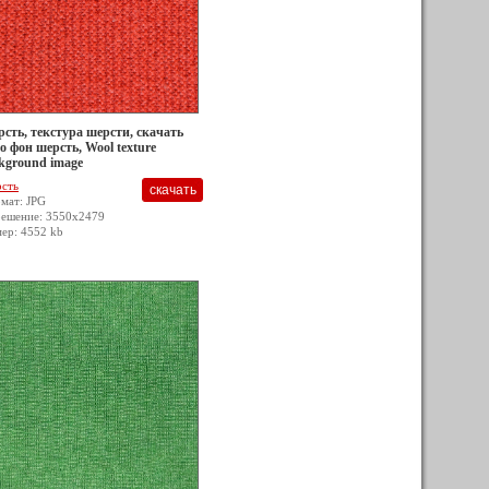
сть, текстура шерсти, скачать
о фон шерсть, Wool texture
kground image
сть
мат: JPG
решение: 3550x2479
мер: 4552 kb