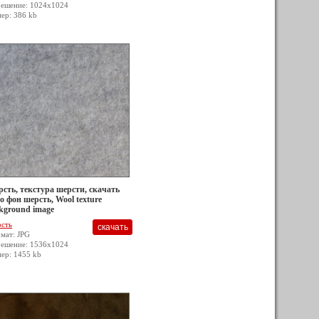
решение: 1024x1024
мер: 386 kb
сть, текстура шерсти, скачать
о фон шерсть, Wool texture
kground image
сть
мат: JPG
решение: 1536x1024
мер: 1455 kb