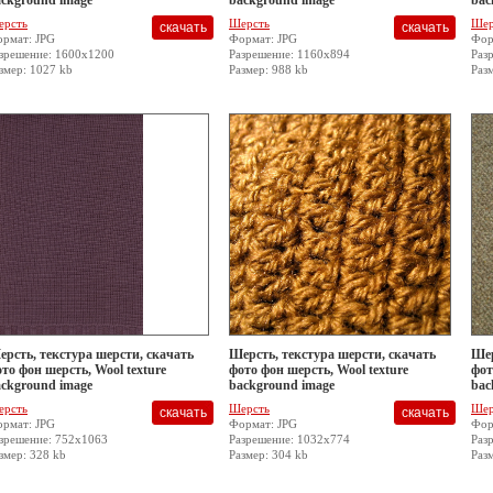
ckground image
background image
bac
ерсть
Шерсть
Шер
рмат: JPG
Формат: JPG
Фор
зрешение: 1600x1200
Разрешение: 1160x894
Раз
змер: 1027 kb
Размер: 988 kb
Раз
рсть, текстура шерсти, скачать
Шерсть, текстура шерсти, скачать
Шер
то фон шерсть, Wool texture
фото фон шерсть, Wool texture
фот
ckground image
background image
bac
ерсть
Шерсть
Шер
рмат: JPG
Формат: JPG
Фор
зрешение: 752x1063
Разрешение: 1032x774
Раз
змер: 328 kb
Размер: 304 kb
Раз