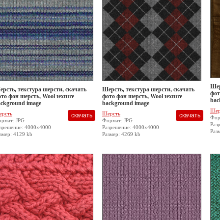
Шер
рсть, текстура шерсти, скачать
Шерсть, текстура шерсти, скачать
фот
то фон шерсть, Wool texture
фото фон шерсть, Wool texture
bac
ckground image
background image
Шер
ерсть
Шерсть
Фор
рмат: JPG
Формат: JPG
Раз
зрешение: 4000x4000
Разрешение: 4000x4000
Раз
змер: 4129 kb
Размер: 4269 kb