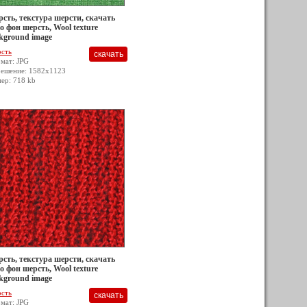
сть, текстура шерсти, скачать
о фон шерсть, Wool texture
kground image
сть
мат: JPG
решение: 1582x1123
мер: 718 kb
сть, текстура шерсти, скачать
о фон шерсть, Wool texture
kground image
сть
мат: JPG