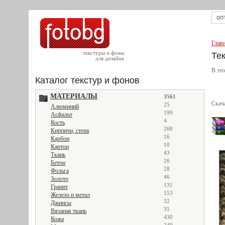
Глав
текстуры и фоны
Те
для дизайна
В это
Каталог текстур и фонов
МАТЕРИАЛЫ
3561
Скач
25
Алюминий
199
Асфальт
4
Кость
268
Кирпичи, стена
16
Карбон
10
Картон
43
Ткань
26
Бетон
28
Фольга
46
Золото
131
Гранит
153
Железо и метал
32
Джинсы
31
Вязаная ткань
430
Кожа