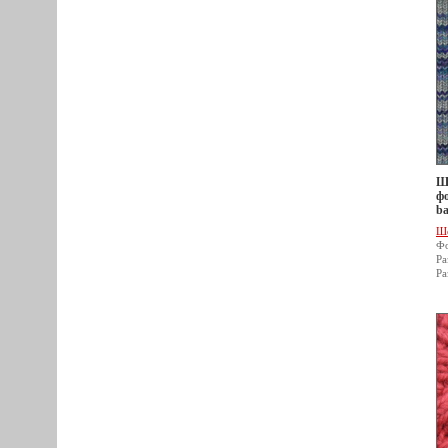
Ше
фо
ba
Ш
Фо
Ра
Ра