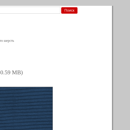
то шерсть
80.59 MB)