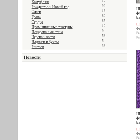
17
Камуфляж
99
Рождество и Новый год
Ше
16
Флаги
фо
82
Гранж
ba
85
Сердца
Ш
12
Промышленные текстуры
Фо
9
Поцарапанная стена
Ра
58
Черепа и кости
Ра
5
Надписи и буквы
33
Рентген
Новости
Ше
фо
ba
Ш
Фо
Ра