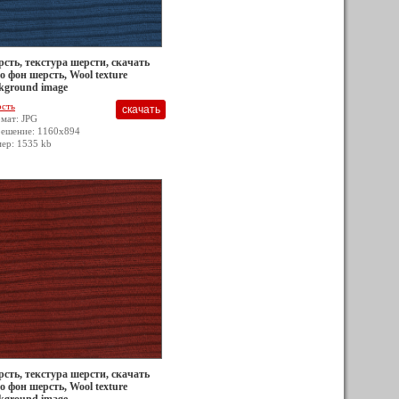
сть, текстура шерсти, скачать
о фон шерсть, Wool texture
kground image
сть
мат: JPG
решение: 1160x894
мер: 1535 kb
сть, текстура шерсти, скачать
о фон шерсть, Wool texture