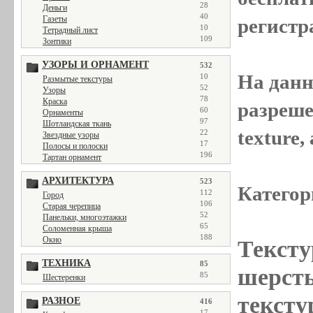
28
Деньги
40
Газеты
регистр
10
Тетрадный лист
109
Зонтики
УЗОРЫ И ОРНАМЕНТ
532
На данн
10
Размытые текстуры
52
Узоры
78
Краска
разреше
60
Орнаменты
97
Шотландская ткань
texture
22
Звездные узоры
17
Полосы и полоски
196
Тартан орнамент
АРХИТЕКТУРА
523
Категор
112
Город
106
Старая черепица
52
Панельки, многоэтажки
65
Соломенная крыша
188
Окно
Тексту
ТЕХНИКА
85
шерсть
85
Шестеренки
тексту
РАЗНОЕ
416
17