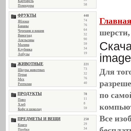
Картофель
58
Помидоры
ФРУКТЫ
448
Главна
74
Яблоки
76
Бананы
64
шерсти,
Черешня и вишня
32
Виноград
90
Апельсины
Скача
59
Малина
34
Клубника
19
image
Арбузы
ЖИВОТНЫЕ
221
73
Для тог
Шкуры животных
32
Перья
76
Мех
разреш
40
Рептилии
по само
ПРОДУКТЫ
78
11
Пиво
8
компью
Хлеб
59
Кофе и шоколад
Все
изо
ПРЕДМЕТЫ И ВЕЩИ
250
29
Книги
бесплат
34
Пробки