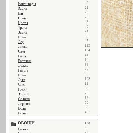
40
Капли воды
21
Земля
25
Ель
28
Огонь
43
Цветы
40
Трава
21
Земля
35
Небо
45
Лед
113
Листья
134
Свет
41
Галька
14
Растения
99
Дождь
27
Радуга
56
Небо
108
Дым
11
Снег
63
Грунт
23
Звезды
16
Солома
66
Деревья
66
Вода
40
Волны
ОВОЩИ
100
3
Разные
39