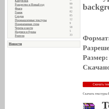
Камуфляж
99
backgr
Рождество и Новый год
16
Флаги
82
Гранж
85
Сердца
12
Промышленные текстуры
9
Поцарапанная стена
58
Черепа и кости
5
Надписи и буквы
33
Рентген
Формат
Новости
Разреше
Размер:
Скачано
Скачать текстуры 
Т