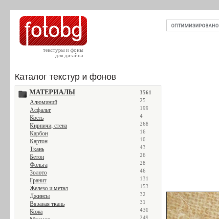
текстуры и фоны
для дизайна
Каталог текстур и фонов
МАТЕРИАЛЫ
3561
25
Алюминий
199
Асфальт
4
Кость
268
Кирпичи, стена
16
Карбон
10
Картон
43
Ткань
26
Бетон
28
Фольга
46
Золото
131
Гранит
153
Железо и метал
32
Джинсы
31
Вязаная ткань
430
Кожа
249