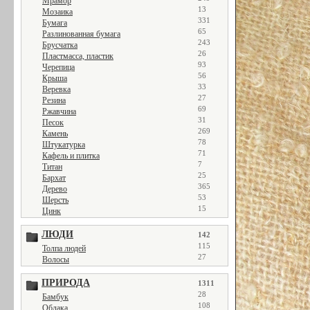
Мрамор
13
Мозаика
331
Бумага
65
Разлинованная бумага
243
Брусчатка
26
Пластмасса, пластик
93
Черепица
56
Крыша
33
Веревка
27
Резина
69
Ржавчина
31
Песок
269
Камень
78
Штукатурка
71
Кафель и плитка
7
Титан
25
Бархат
365
Дерево
53
Шерсть
15
Цинк
ЛЮДИ
142
115
Толпа людей
27
Волосы
ПРИРОДА
1311
28
Бамбук
108
Облака