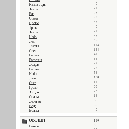
Облака
40
Капли воды
21
Земля
25
Ель
28
Огонь
43
Цветы
40
Трава
21
Земля
35
Небо
45
Лед
113
Листья
134
Свет
41
Галька
14
Растения
99
Дождь
27
Радуга
56
Небо
108
Дым
11
Снег
63
Грунт
23
Звезды
16
Солома
66
Деревья
66
Вода
40
Волны
ОВОЩИ
100
3
Разные