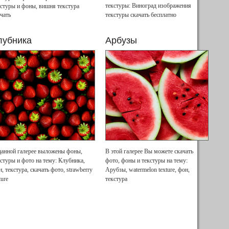
текстуры: Виноград изображения
кстуры и фоны, вишня текстура
чать
текстуры скачать бесплатно
лубника
Арбузы
данной галерее выложены фоны,
В этой галерее Вы можете скачать
кстуры и фото на тему: Клубника,
фото, фоны и текстуры на тему:
, текстура, скачать фото, strawberry
Арубзы, watermelon texture, фон,
ture
текстура