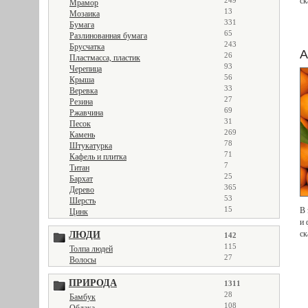
249
ск
Мрамор
13
Мозаика
331
Бумага
65
Разлинованная бумага
243
Брусчатка
А
26
Пластмасса, пластик
93
Черепица
56
Крыша
33
Веревка
27
Резина
69
Ржавчина
31
Песок
269
Камень
78
Штукатурка
71
Кафель и плитка
7
Титан
25
Бархат
365
Дерево
53
Шерсть
15
В 
Цинк
и 
ск
ЛЮДИ
142
115
Толпа людей
27
Волосы
ПРИРОДА
1311
28
Бамбук
108