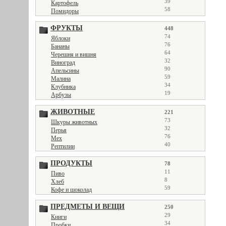
39
Картофель
58
Помидоры
ФРУКТЫ
448
74
Яблоки
76
Бананы
64
Черешня и вишня
32
Виноград
90
Апельсины
59
Малина
34
Клубника
19
Арбузы
ЖИВОТНЫЕ
221
73
Шкуры животных
32
Перья
76
Мех
40
Рептилии
ПРОДУКТЫ
78
11
Пиво
8
Хлеб
59
Кофе и шоколад
ПРЕДМЕТЫ И ВЕЩИ
250
29
Книги
34
Пробки