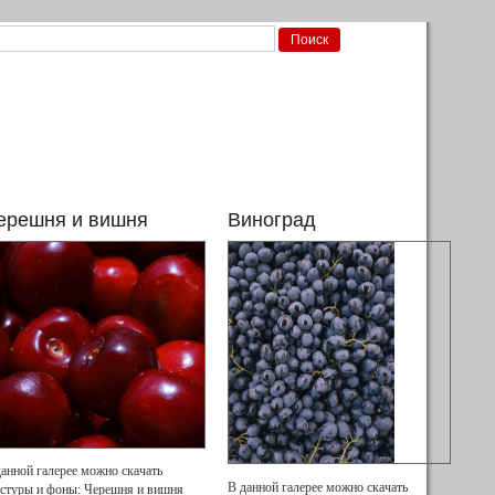
ерешня и вишня
Виноград
данной галерее можно скачать
В данной галерее можно скачать
кстуры и фоны: Черешня и вишня