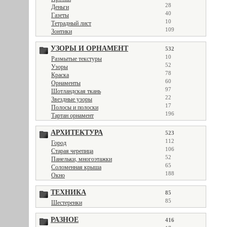
28
Деньги
40
Газеты
10
Тетрадный лист
109
Зонтики
УЗОРЫ И ОРНАМЕНТ
532
10
Размытые текстуры
52
Узоры
78
Краска
60
Орнаменты
97
Шотландская ткань
22
Звездные узоры
17
Полосы и полоски
196
Тартан орнамент
АРХИТЕКТУРА
523
112
Город
106
Старая черепица
52
Панельки, многоэтажки
65
Соломенная крыша
188
Окно
ТЕХНИКА
85
85
Шестеренки
РАЗНОЕ
416