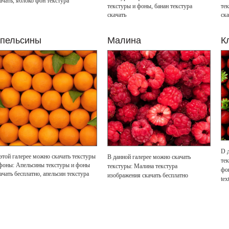
ачать, яблоко фон текстура
текстуры и фоны, банан текстура
те
скачать
ска
пельсины
Малина
К
D 
этой галерее можно скачать текстуры
В данной галерее можно скачать
те
фоны: Апельсины текстуры и фоны
текстуры: Малина текстура
фон
ачать бесплатно, апельсин текстура
изображения скачать бесплатно
tex