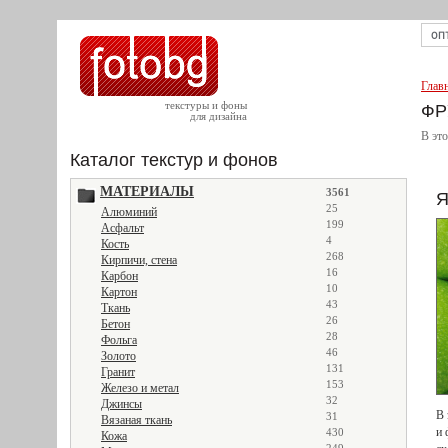
Глав
текстуры и фоны
ФР
для дизайна
В эт
Каталог текстур и фонов
МАТЕРИАЛЫ
3561
Я
25
Алюминий
199
Асфальт
4
Кость
268
Кирпичи, стена
16
Карбон
10
Картон
43
Ткань
26
Бетон
28
Фольга
46
Золото
131
Гранит
153
Железо и метал
32
Джинсы
В 
31
Вязаная ткань
и 
430
Кожа