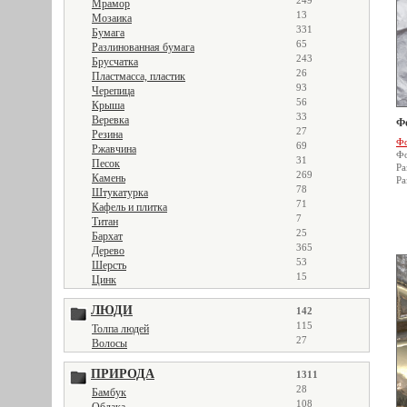
249
Мрамор
13
Мозаика
331
Бумага
65
Разлинованная бумага
243
Брусчатка
26
Пластмасса, пластик
93
Черепица
56
Крыша
33
Веревка
Ф
27
Резина
Фо
69
Ржавчина
Фо
31
Песок
Ра
269
Камень
Ра
78
Штукатурка
71
Кафель и плитка
7
Титан
25
Бархат
365
Дерево
53
Шерсть
15
Цинк
ЛЮДИ
142
115
Толпа людей
27
Волосы
ПРИРОДА
1311
28
Бамбук
108