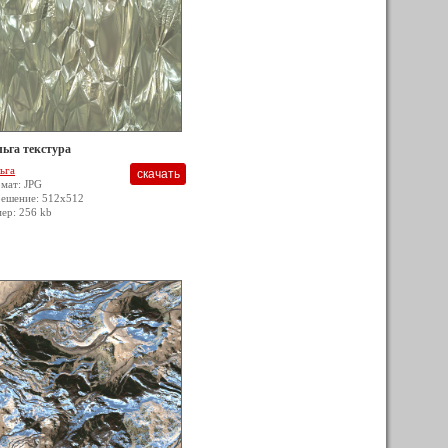
ьга текстура
ьга
мат: JPG
решение: 512x512
мер: 256 kb