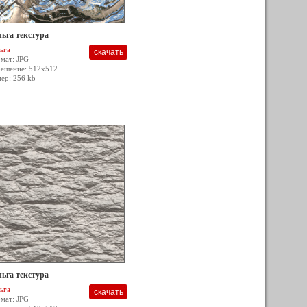
ьга текстура
ьга
мат: JPG
решение: 512x512
мер: 256 kb
ьга текстура
ьга
мат: JPG