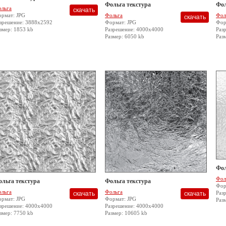
Фольга текстура
Фол
льга
рмат: JPG
Фольга
Фол
зрешение: 3888x2592
Формат: JPG
Фор
змер: 1853 kb
Разрешение: 4000x4000
Раз
Размер: 6050 kb
Раз
Фол
Фол
ольга текстура
Фольга текстура
Фор
льга
Фольга
Раз
рмат: JPG
Формат: JPG
Раз
зрешение: 4000x4000
Разрешение: 4000x4000
змер: 7750 kb
Размер: 10605 kb