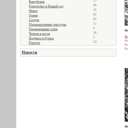
17
Камуфляж
99
Рождество и Новый год
16
Флаги
82
Гранж
85
Сердца
12
Промышленные текстуры
9
Поцарапанная стена
Ф
58
Черепа и кости
Фо
5
Надписи и буквы
Фо
33
Рентген
Ра
Ра
Новости
Ф