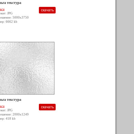
ьга текстура
ьга
мат: JPG
решение: 5000x3750
мер: 6662 kb
ьга текстура
ьга
мат: JPG
решение: 2000x1249
мер: 418 kb