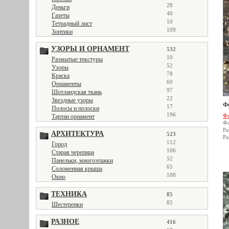
28
Деньги
40
Газеты
10
Тетрадный лист
109
Зонтики
УЗОРЫ И ОРНАМЕНТ
532
10
Размытые текстуры
52
Узоры
78
Краска
60
Орнаменты
97
Шотландская ткань
22
Звездные узоры
Ф
17
Полосы и полоски
196
Фо
Тартан орнамент
Фо
Ра
АРХИТЕКТУРА
523
Ра
112
Город
106
Старая черепица
52
Панельки, многоэтажки
65
Соломенная крыша
188
Окно
ТЕХНИКА
85
85
Шестеренки
РАЗНОЕ
416