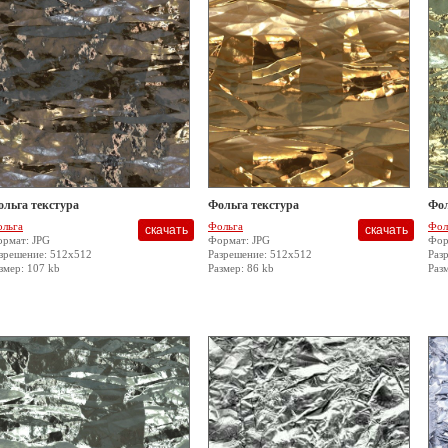
ольга текстура
Фольга текстура
Фол
льга
Фольга
Фол
рмат: JPG
Формат: JPG
Фор
зрешение: 512x512
Разрешение: 512x512
Раз
змер: 107 kb
Размер: 86 kb
Раз