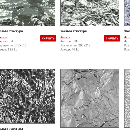
ольга текстура
Фольга текстура
Фол
льга
Фольга
Фол
рмат: JPG
Формат: JPG
Фор
зрешение: 512x512
Разрешение: 290x219
Раз
змер: 125 kb
Размер: 40 kb
Раз
ольга текстура