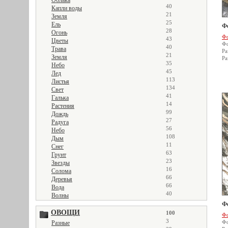
Облака
40
Капли воды
21
Земля
25
Ель
Ф
28
Огонь
Фо
43
Цветы
Фо
40
Трава
Ра
21
Земля
Ра
35
Небо
45
Лед
113
Листья
134
Свет
41
Галька
14
Растения
99
Дождь
27
Радуга
56
Небо
108
Дым
11
Снег
63
Грунт
23
Звезды
16
Солома
66
Деревья
66
Вода
40
Волны
Ф
ОВОЩИ
100
Фо
3
Фо
Разные