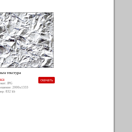
ьга текстура
ьга
мат: JPG
решение: 2000x1333
мер: 832 kb