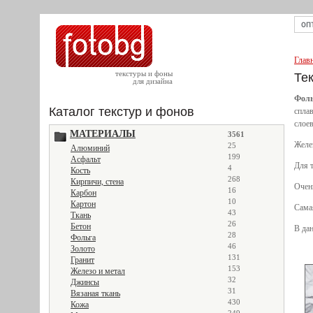
Глав
текстуры и фоны
Те
для дизайна
Фоль
Каталог текстур и фонов
сплав
слоев
МАТЕРИАЛЫ
3561
Желе
25
Алюминий
199
Асфальт
Для 
4
Кость
268
Кирпичи, стена
Очен
16
Карбон
10
Картон
Самая
43
Ткань
26
Бетон
В да
28
Фольга
46
Золото
131
Гранит
153
Железо и метал
32
Джинсы
31
Вязаная ткань
430
Кожа