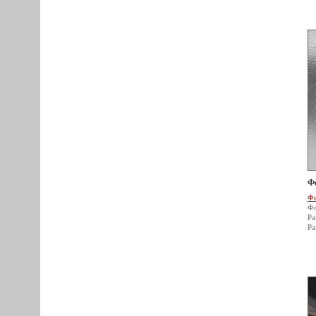
Ф
Фо
Фо
Ра
Ра