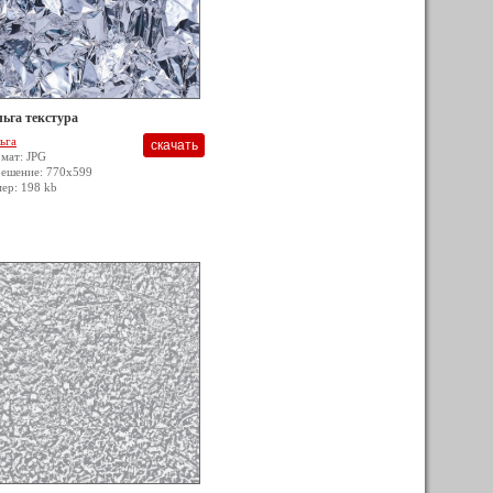
ьга текстура
ьга
мат: JPG
решение: 770x599
мер: 198 kb