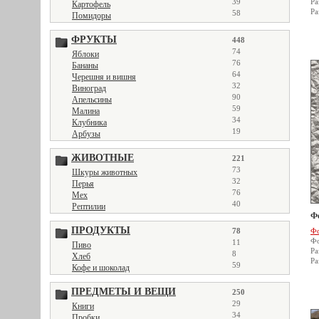
39
Ра
Картофель
Ра
58
Помидоры
ФРУКТЫ
448
74
Яблоки
76
Бананы
64
Черешня и вишня
32
Виноград
90
Апельсины
59
Малина
34
Клубника
19
Арбузы
ЖИВОТНЫЕ
221
73
Шкуры животных
32
Перья
76
Мех
40
Рептилии
Ф
ПРОДУКТЫ
78
Фо
Фо
11
Пиво
Ра
8
Хлеб
Ра
59
Кофе и шоколад
ПРЕДМЕТЫ И ВЕЩИ
250
29
Книги
34
Пробки