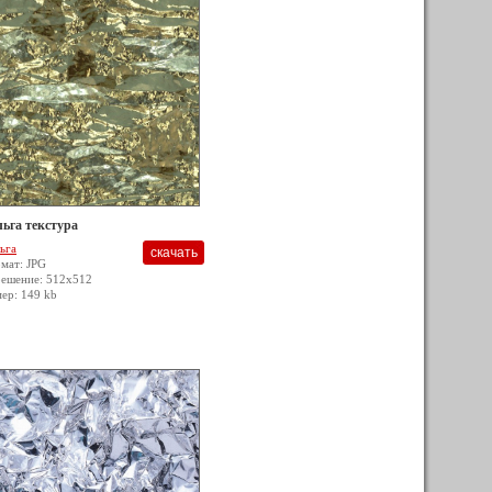
ьга текстура
ьга
мат: JPG
решение: 512x512
мер: 149 kb