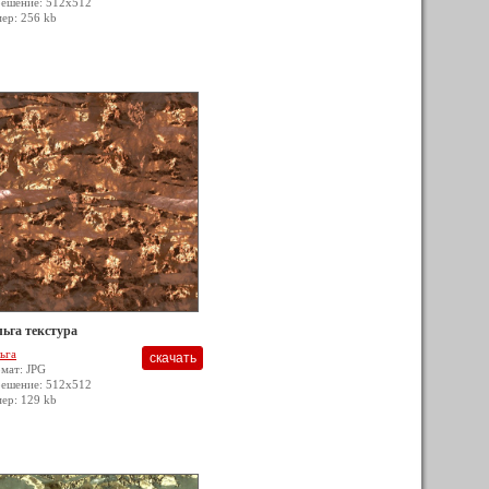
решение: 512x512
мер: 256 kb
ьга текстура
ьга
мат: JPG
решение: 512x512
мер: 129 kb