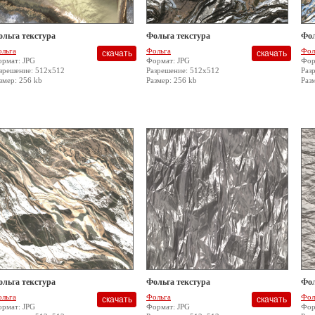
ольга текстура
Фольга текстура
Фол
льга
Фольга
Фол
рмат: JPG
Формат: JPG
Фор
зрешение: 512x512
Разрешение: 512x512
Раз
змер: 256 kb
Размер: 256 kb
Раз
ольга текстура
Фольга текстура
Фол
льга
Фольга
Фол
рмат: JPG
Формат: JPG
Фор