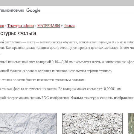
ная
»
Текстуры и фоны
»
МАТЕРИАЛЫ
»
Фольга
кстуры: Фольга
га́
(лат. folium — лист) — металлическая «бумага», тонкий (толщиной до 0,2 мм) и гибк
ов. Как правило, малая толщина достигается путем проката цветных металлов. В том чи
.
зный или стальной лист толщиной 0,10—0,36 мм называется жесть, а наименование «фоль
тонкой фольги из олова и оловянных сплавов используют термин станиоль.
ь тонкая золотая фольга называется сусальным золотом.
 тонкая фольга получается из золота. Её толщина может составлять 0,00001 мм.
нной галерее можно скачать PNG изображения:
Фольга текстуры скачать изображени