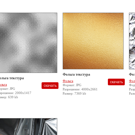
Фольга текстура
Фол
ольга текстура
Фольга
Фол
льга
Формат: JPG
Фор
рмат: JPG
Разрешение: 4000x2661
Раз
зрешение: 2000x1417
Размер: 7369 kb
Раз
змер: 639 kb