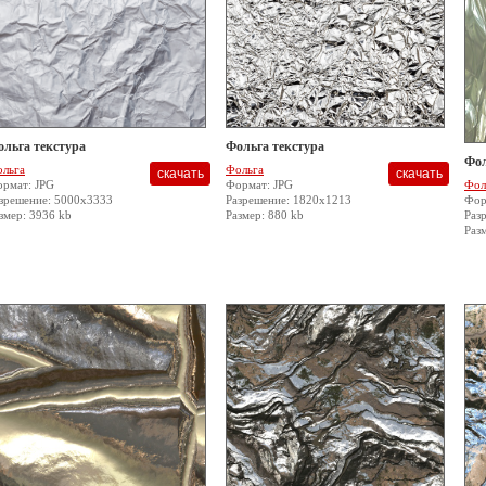
ольга текстура
Фольга текстура
Фол
льга
Фольга
рмат: JPG
Формат: JPG
Фол
зрешение: 5000x3333
Разрешение: 1820x1213
Фор
змер: 3936 kb
Размер: 880 kb
Раз
Раз