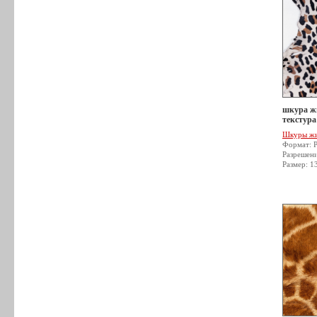
шкура жи
текстура
Шкуры ж
Формат: 
Разрешен
Размер: 1