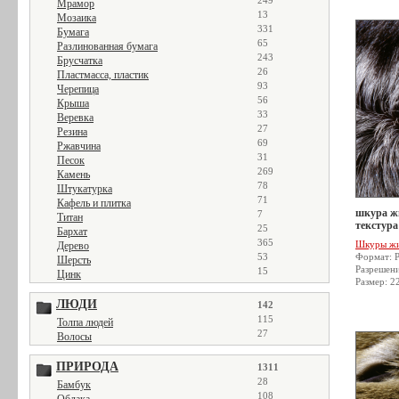
249
Мрамор
13
Мозаика
331
Бумага
65
Разлинованная бумага
243
Брусчатка
26
Пластмасса, пластик
93
Черепица
56
Крыша
33
Веревка
27
Резина
69
Ржавчина
31
Песок
269
Камень
78
Штукатурка
71
Кафель и плитка
шкура жи
7
Титан
текстура
25
Бархат
365
Шкуры ж
Дерево
53
Формат: 
Шерсть
Разрешен
15
Цинк
Размер: 2
ЛЮДИ
142
115
Толпа людей
27
Волосы
ПРИРОДА
1311
28
Бамбук
108