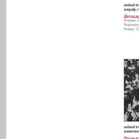
animal t
жираф, с
Шкуры ж
Формат: 
Разрешен
Размер: 1
animal t
животног
Шкуры ж