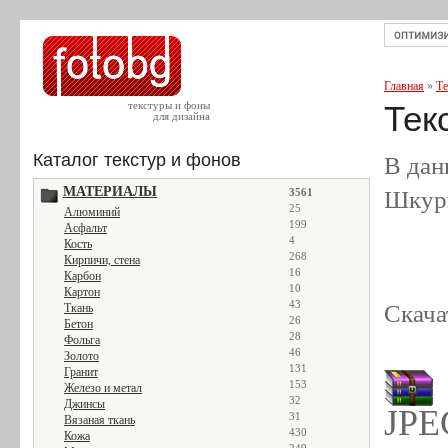
Главная
»
Те
текстуры и фоны
Тек
для дизайна
Каталог текстур и фонов
В дан
МАТЕРИАЛЫ
Шкуры
3561
25
Алюминий
199
Асфальт
4
Кость
268
Кирпичи, стена
16
Карбон
10
Картон
43
Скача
Ткань
26
Бетон
28
Фольга
46
Золото
131
Гранит
153
Железо и метал
32
Джинсы
JPE
31
Вязаная ткань
430
Кожа