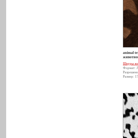
animal t
животног
Шкуры ж
Формат: 
Разрешен
Размер: 1