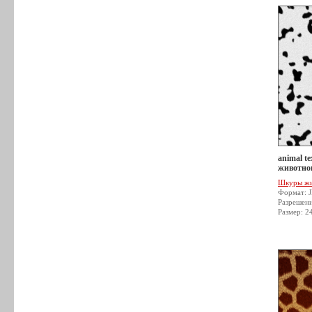
animal t
животног
Шкуры ж
Формат: 
Разрешен
Размер: 2