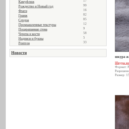
17
Камуфляж
99
Рождество и Новый год
16
Флаги
82
Гранж
85
Сердца
12
Промышленные текстуры
9
Поцарапанная стена
58
Черепа и кости
5
Надписи и буквы
33
Рентген
Новости
шкура жи
Шкуры ж
Формат: 
Разрешен
Размер: 1