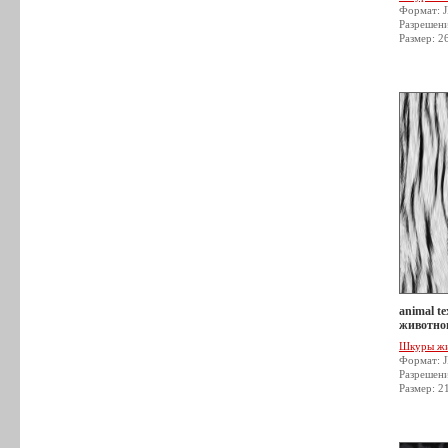
Формат: 
Разрешен
Размер: 2
animal t
животног
Шкуры ж
Формат: 
Разрешен
Размер: 2