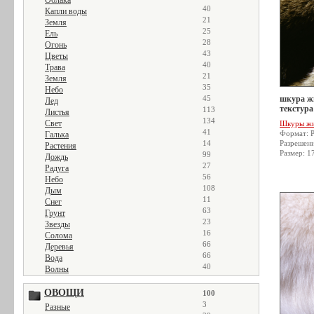
Облака
40
Капли воды
21
Земля
25
Ель
28
Огонь
43
Цветы
40
Трава
21
Земля
35
Небо
45
шкура жи
Лед
текстура
113
Листья
134
Свет
Шкуры ж
41
Формат: 
Галька
14
Разрешен
Растения
Размер: 1
99
Дождь
27
Радуга
56
Небо
108
Дым
11
Снег
63
Грунт
23
Звезды
16
Солома
66
Деревья
66
Вода
40
Волны
ОВОЩИ
100
3
Разные