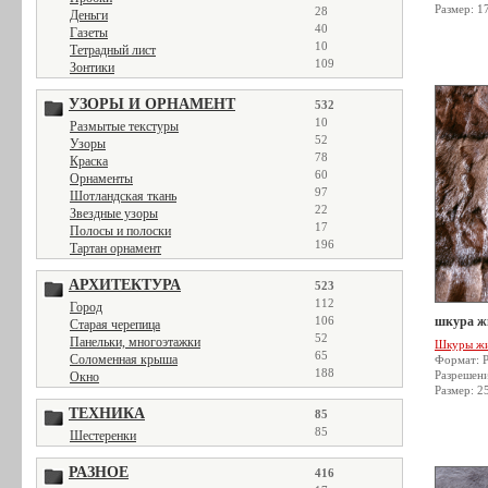
Размер: 1
28
Деньги
40
Газеты
10
Тетрадный лист
109
Зонтики
УЗОРЫ И ОРНАМЕНТ
532
10
Размытые текстуры
52
Узоры
78
Краска
60
Орнаменты
97
Шотландская ткань
22
Звездные узоры
17
Полосы и полоски
196
Тартан орнамент
АРХИТЕКТУРА
523
112
Город
106
шкура жи
Старая черепица
52
Панельки, многоэтажки
Шкуры ж
65
Соломенная крыша
Формат: 
188
Разрешен
Окно
Размер: 2
ТЕХНИКА
85
85
Шестеренки
РАЗНОЕ
416