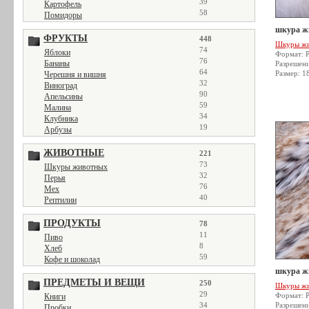
39
Картофель
58
Помидоры
шкура жи
ФРУКТЫ
448
Шкуры ж
74
Яблоки
Формат: 
76
Бананы
Разрешен
64
Размер: 1
Черешня и вишня
32
Виноград
90
Апельсины
59
Малина
34
Клубника
19
Арбузы
ЖИВОТНЫЕ
221
73
Шкуры животных
32
Перья
76
Мех
40
Рептилии
ПРОДУКТЫ
78
11
Пиво
8
Хлеб
59
Кофе и шоколад
шкура жи
ПРЕДМЕТЫ И ВЕЩИ
250
Шкуры ж
29
Формат: 
Книги
34
Разрешен
Пробки