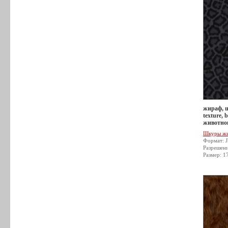
жираф, 
texture,
животног
Шкуры ж
Формат: 
Разрешен
Размер: 1