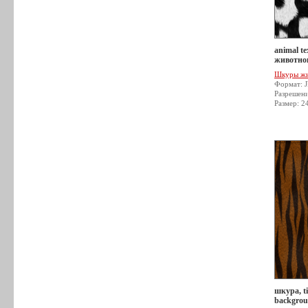
animal t
животног
Шкуры ж
Формат: 
Разрешен
Размер: 2
шкура, ti
backgro