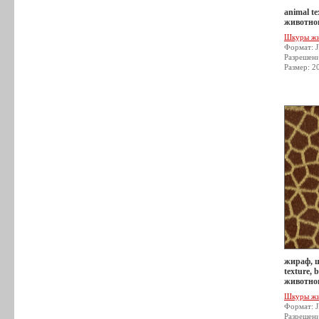
animal t
животног
Шкуры ж
Формат: 
Разрешен
Размер: 2
жираф, 
texture,
животног
Шкуры ж
Формат: 
Разрешен