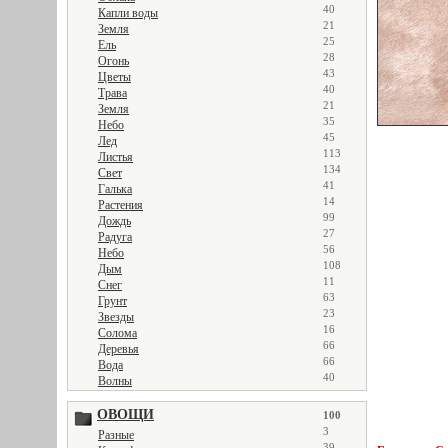
40
Капли воды
21
Земля
25
Ель
28
Огонь
43
Цветы
40
Трава
21
Земля
35
Небо
45
Лед
113
Листья
134
Свет
41
Галька
14
Растения
99
Дождь
27
Радуга
56
Небо
108
Дым
11
Снег
63
Грунт
23
Звезды
16
Солома
66
Деревья
66
Вода
40
Волны
ОВОЩИ
100
3
Разные
39