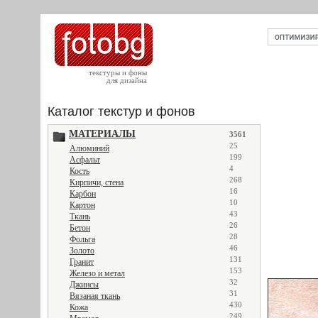
текстуры и фоны
для дизайна
Каталог текстур и фонов
МАТЕРИАЛЫ
3561
25
Алюминий
199
Асфальт
4
Кость
268
Кирпичи, стена
16
Карбон
10
Картон
43
Ткань
26
Бетон
28
Фольга
46
Золото
131
Гранит
153
Железо и метал
32
Джинсы
31
Вязаная ткань
430
Кожа
249