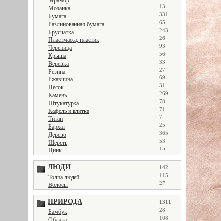
Мрамор
13
Мозаика
331
Бумага
65
Разлинованная бумага
243
Брусчатка
26
Пластмасса, пластик
93
Черепица
56
Крыша
33
Веревка
27
Резина
69
Ржавчина
31
Песок
269
Камень
78
Штукатурка
71
Кафель и плитка
7
Титан
25
Бархат
365
Дерево
53
Шерсть
15
Цинк
ЛЮДИ
142
115
Толпа людей
27
Волосы
ПРИРОДА
1311
28
Бамбук
108
Облака