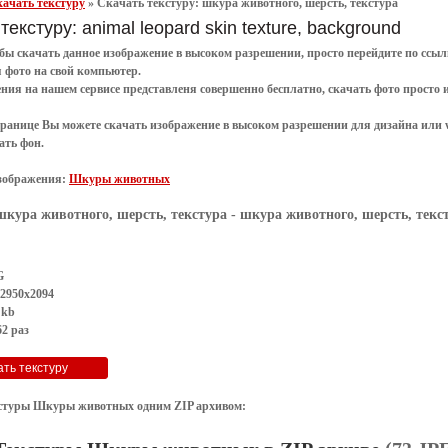
ачать текстуру
»
Скачать текстуру: шкура животного, шерсть, текстура
текстуру: animal leopard skin texture, background
обы
скачать
данное
изображение в высоком разрешении
, просто перейдите по сс
я
фото
на свой компьютер.
ения
на нашем сервисе представленя совершенно
бесплатно
,
скачать фото
просто 
транице Вы можете скачать изображение в высоком разрешении для дизайна или 
ать фон
.
зображения:
Шкуры животных
шкура животного, шерсть, текстура
- шкура животного, шерсть, текс
G
 2950x2094
 kb
2 раз
стуры Шкуры животных одним ZIP архивом: