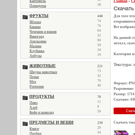
Главная
»
Ск
Картофель
58
Помидоры
Скачать 
ФРУКТЫ
Для того чт
448
74
открывшеес
Яблоки
76
Все
изображ
Бананы
64
Черешня и вишня
32
Виноград
На данной с
90
Апельсины
металл, скач
59
Малина
34
Клубника
Категория и
19
Арбузы
Текстура:
ЖИВОТНЫЕ
221
73
Шкуры животных
32
Перья
76
Мех
Формат: PN
40
Рептилии
Разрешение:
Размер: 1714
ПРОДУКТЫ
78
Скачано: 436
11
Пиво
8
Хлеб
59
Кофе и шоколад
Скачать тек
ПРЕДМЕТЫ И ВЕЩИ
250
29
Книги
34
Пробки