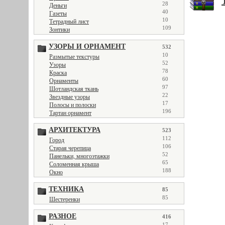
28
Деньги
40
Газеты
10
Тетрадный лист
109
Зонтики
УЗОРЫ И ОРНАМЕНТ
532
10
Размытые текстуры
52
Узоры
78
Краска
60
Орнаменты
97
Шотландская ткань
22
Звездные узоры
17
Полосы и полоски
196
Тартан орнамент
АРХИТЕКТУРА
523
112
Город
106
Старая черепица
52
Панельки, многоэтажки
65
Соломенная крыша
188
Окно
ТЕХНИКА
85
85
Шестеренки
РАЗНОЕ
416
17