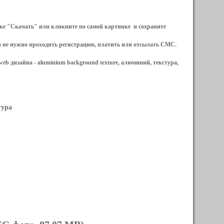
ылке "Скачать" или кликните по самой картинке и сохраните
и не нужно проходить регистрацию, платить или отсылать СМС.
web дизайна -
aluminium background texture, алюминий, текстура,
тура