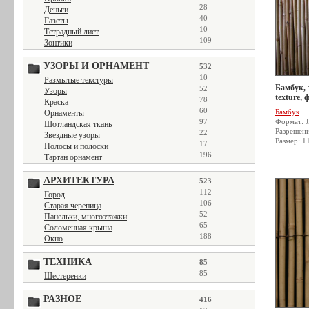
28
Деньги
40
Газеты
10
Тетрадный лист
109
Зонтики
УЗОРЫ И ОРНАМЕНТ
532
10
Размытые текстуры
Бамбук, 
52
Узоры
texture, 
78
Краска
60
Бамбук
Орнаменты
97
Формат: 
Шотландская ткань
Разрешен
22
Звездные узоры
Размер: 1
17
Полосы и полоски
196
Тартан орнамент
АРХИТЕКТУРА
523
112
Город
106
Старая черепица
52
Панельки, многоэтажки
65
Соломенная крыша
188
Окно
ТЕХНИКА
85
85
Шестеренки
РАЗНОЕ
416