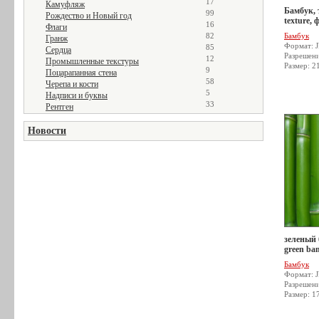
17
Камуфляж
Бамбук, 
99
Рождество и Новый год
texture, 
16
Флаги
82
Бамбук
Гранж
Формат: 
85
Сердца
Разрешен
12
Промышленные текстуры
Размер: 2
9
Поцарапанная стена
58
Черепа и кости
5
Надписи и буквы
33
Рентген
Новости
зеленый 
green ba
Бамбук
Формат: 
Разрешен
Размер: 1