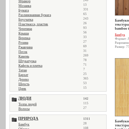
249
Мрамор
13
Мозаика
331
Бумага
65
Разлинованная бумага
243
Брусчатка
Бамбуков
26
Пластмасса, пластик
текстура
93
bamboo t
Черепица
56
Крыша
Бамбук
33
Веревка
Формат: 
27
Резина
Разрешен
69
Размер: 7
Ржавчина
31
Песок
269
Камень
78
Штукатурка
71
Кафель и плитка
7
Титан
25
Бархат
365
Дерево
53
Шерсть
15
Цинк
ЛЮДИ
142
115
Толпа людей
27
Волосы
ПРИРОДА
1311
Бамбуков
28
Бамбук
текстура
108