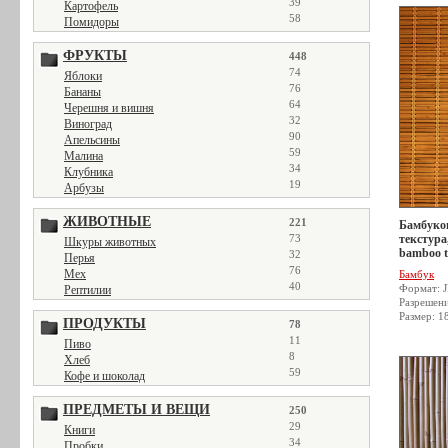
39
Картофель
58
Помидоры
ФРУКТЫ
448
74
Яблоки
76
Бананы
64
Черешня и вишня
32
Виноград
90
Апельсины
59
Малина
34
Клубника
19
Арбузы
ЖИВОТНЫЕ
221
Бамбуков
73
текстура
Шкуры животных
bamboo t
32
Перья
76
Мех
Бамбук
40
Формат: 
Рептилии
Разрешен
Размер: 1
ПРОДУКТЫ
78
11
Пиво
8
Хлеб
59
Кофе и шоколад
ПРЕДМЕТЫ И ВЕЩИ
250
29
Книги
34
Пробки