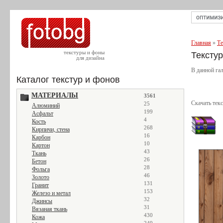
Главная
»
Те
текстуры и фоны
Тексту
для дизайна
В данной га
Каталог текстур и фонов
МАТЕРИАЛЫ
3561
Скачать тек
25
Алюминий
199
Асфальт
4
Кость
268
Кирпичи, стена
16
Карбон
10
Картон
43
Ткань
26
Бетон
28
Фольга
46
Золото
131
Гранит
153
Железо и метал
32
Джинсы
31
Вязаная ткань
430
Кожа