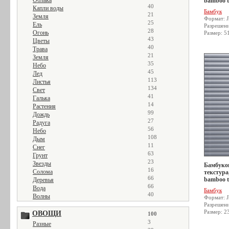
Облака
bamboo t
40
Капли воды
Бамбук
21
Земля
Формат: 
25
Ель
Разрешен
28
Огонь
Размер: 5
43
Цветы
40
Трава
21
Земля
35
Небо
45
Лед
113
Листья
134
Свет
41
Галька
14
Растения
99
Дождь
27
Радуга
56
Небо
108
Дым
11
Снег
63
Грунт
23
Звезды
Бамбуков
16
Солома
текстура
66
bamboo t
Деревья
66
Вода
Бамбук
40
Волны
Формат: 
Разрешен
Размер: 2
ОВОЩИ
100
3
Разные