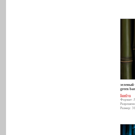
зеленый 
green ba
Бамбук
Формат: 
Разрешен
Размер: 3