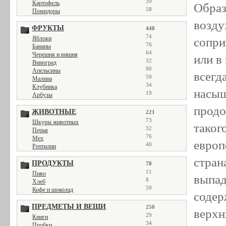
39
Картофель
Образ
58
Помидоры
возду
ФРУКТЫ
448
74
Яблоки
сопри
76
Бананы
64
Черешня и вишня
или в
32
Виноград
90
Апельсины
всегд
59
Малина
34
Клубника
насыщ
19
Арбузы
продо
ЖИВОТНЫЕ
221
73
Шкуры животных
таког
32
Перья
76
Мех
европ
40
Рептилии
стран
ПРОДУКТЫ
78
11
Пиво
выпад
8
Хлеб
59
Кофе и шоколад
содер
ПРЕДМЕТЫ И ВЕЩИ
250
верхн
29
Книги
34
Пробки