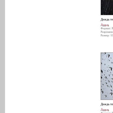
Дождь т
Дождь
Формат: 
Разрешен
Размер: 1
Дождь т
Дождь