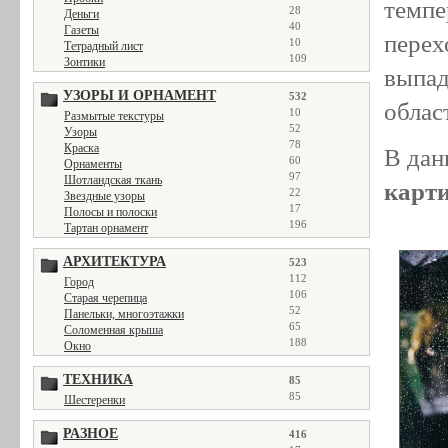
темпе
28
Деньги
40
Газеты
перех
10
Тетрадный лист
109
Зонтики
выпад
УЗОРЫ И ОРНАМЕНТ
532
облас
10
Размытые текстуры
52
Узоры
78
Краска
В дан
60
Орнаменты
97
Шотландская ткань
карти
22
Звездные узоры
17
Полосы и полоски
196
Тартан орнамент
АРХИТЕКТУРА
523
112
Город
106
Старая черепица
52
Панельки, многоэтажки
65
Соломенная крыша
188
Окно
ТЕХНИКА
85
85
Шестеренки
РАЗНОЕ
416