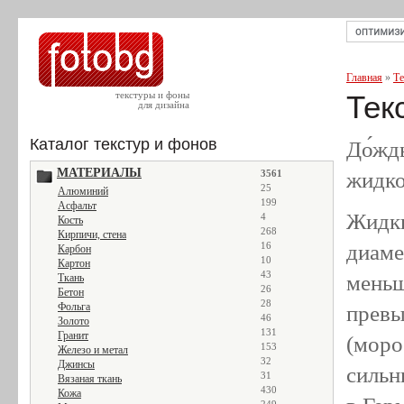
Главная
»
Те
текстуры и фоны
Тек
для дизайна
Каталог текстур и фонов
До́жд
МАТЕРИАЛЫ
жидко
3561
25
Алюминий
199
Асфальт
Жидки
4
Кость
268
Кирпичи, стена
диаме
16
Карбон
10
Картон
43
меньш
Ткань
26
Бетон
28
Фольга
превы
46
Золото
131
Гранит
(моро
153
Железо и метал
32
Джинсы
сильн
31
Вязаная ткань
430
Кожа