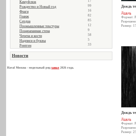
17
Камуфляж
99
Дождь т
Рождество и Новый год
16
Флаги
Дождь
82
Гранж
Формат: 
85
Сердца
Разрешен
12
Размер: 1
Промышленные текстуры
9
Поцарапанная стена
58
Черепа и кости
5
Надписи и буквы
33
Рентген
Новости
Haval Москва - модельный ряд
хавал
2026 года.
Дождь т
Дождь
Формат: 
Разрешен
Размер: 2