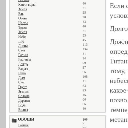
Облака
Если 
40
Капли воды
21
Земля
25
услов
Ель
28
Огонь
43
Цветы
Долго
40
Трава
21
Земля
35
Небо
Дождь
45
Лед
113
Листья
опред
134
Свет
41
Галька
14
Титан
Растения
99
Дождь
27
Радуга
тому,
56
Небо
108
Дым
небес
11
Снег
63
Грунт
какое
23
Звезды
16
Солома
позво
66
Деревья
66
Вода
темпе
40
Волны
метан
ОВОЩИ
100
3
Разные