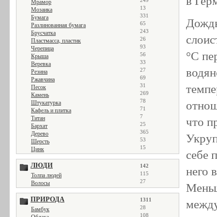
в Гер
249
Мрамор
13
Мозаика
331
Бумага
Дождь
65
Разлинованная бумага
243
Брусчатка
слоис
26
Пластмасса, пластик
93
Черепица
°C пе
56
Крыша
33
Веревка
водян
27
Резина
69
Ржавчина
темпе
31
Песок
269
Камень
78
отнош
Штукатурка
71
Кафель и плитка
7
Титан
что п
25
Бархат
365
Дерево
Укруп
53
Шерсть
15
Цинк
себе 
ЛЮДИ
142
него 
115
Толпа людей
27
Волосы
Меньш
ПРИРОДА
1311
между
28
Бамбук
108