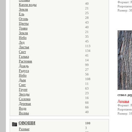
Облака
Формат: 
40
Капли воды
Разрешен
21
Земля
Размер: 3
25
Ель
28
Огонь
43
Цветы
40
Трава
21
Земля
35
Небо
45
Лед
113
Листья
134
Свет
41
Галька
14
Растения
99
Дождь
27
Радуга
56
Небо
108
Дым
11
Снег
63
Грунт
23
Звезды
ствол де
16
Солома
Деревья
66
Деревья
Формат: 
66
Вода
Разрешен
40
Волны
Размер: 1
ОВОЩИ
100
3
Разные