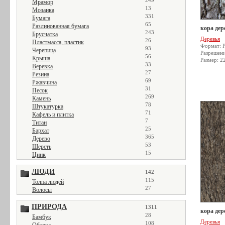
249
Мрамор
13
Мозаика
331
Бумага
65
Разлинованная бумага
кора дер
243
Брусчатка
Деревья
26
Пластмасса, пластик
Формат: 
93
Черепица
Разрешен
56
Крыша
Размер: 2
33
Веревка
27
Резина
69
Ржавчина
31
Песок
269
Камень
78
Штукатурка
71
Кафель и плитка
7
Титан
25
Бархат
365
Дерево
53
Шерсть
15
Цинк
ЛЮДИ
142
115
Толпа людей
27
Волосы
ПРИРОДА
1311
кора дер
28
Бамбук
Деревья
108