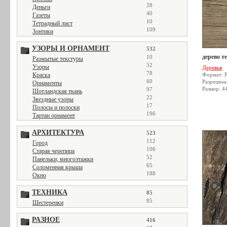
28
Деньги
40
Газеты
10
Тетрадный лист
109
Зонтики
УЗОРЫ И ОРНАМЕНТ
532
дерево т
10
Размытые текстуры
52
Узоры
Деревья
78
Краска
Формат: 
60
Разрешен
Орнаменты
Размер: 4
97
Шотландская ткань
22
Звездные узоры
17
Полосы и полоски
196
Тартан орнамент
АРХИТЕКТУРА
523
112
Город
106
Старая черепица
52
Панельки, многоэтажки
65
Соломенная крыша
188
Окно
ТЕХНИКА
85
85
Шестеренки
РАЗНОЕ
416