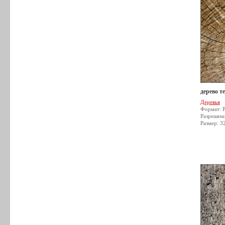
дерево т
Деревья
Формат: 
Разрешен
Размер: 3