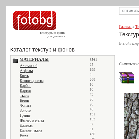
Главная
»
Те
текстуры и фоны
Тексту
для дизайна
В этой галер
Каталог текстур и фонов
МАТЕРИАЛЫ
3561
Скачать тек
25
Алюминий
199
Асфальт
4
Кость
268
Кирпичи, стена
16
Карбон
10
Картон
43
Ткань
26
Бетон
28
Фольга
46
Золото
131
Гранит
153
Железо и метал
32
Джинсы
31
Вязаная ткань
430
Кожа