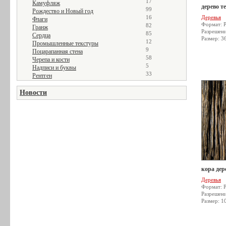
17
Камуфляж
дерево т
99
Рождество и Новый год
16
Деревья
Флаги
Формат: 
82
Гранж
Разрешен
85
Сердца
Размер: 3
12
Промышленные текстуры
9
Поцарапанная стена
58
Черепа и кости
5
Надписи и буквы
33
Рентген
Новости
кора дер
Деревья
Формат: 
Разрешен
Размер: 1