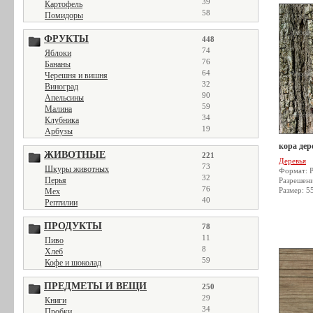
39
Картофель
58
Помидоры
ФРУКТЫ
448
74
Яблоки
76
Бананы
64
Черешня и вишня
32
Виноград
90
Апельсины
59
Малина
34
Клубника
19
Арбузы
кора дер
ЖИВОТНЫЕ
221
Деревья
73
Шкуры животных
Формат: 
32
Перья
Разрешен
76
Размер: 5
Мех
40
Рептилии
ПРОДУКТЫ
78
11
Пиво
8
Хлеб
59
Кофе и шоколад
ПРЕДМЕТЫ И ВЕЩИ
250
29
Книги
34
Пробки