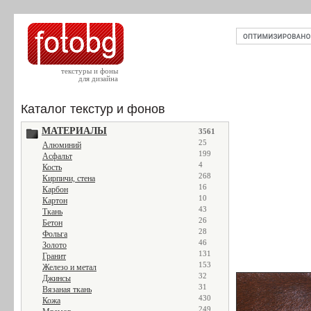
текстуры и фоны
для дизайна
Каталог текстур и фонов
МАТЕРИАЛЫ
3561
25
Алюминий
199
Асфальт
4
Кость
268
Кирпичи, стена
16
Карбон
10
Картон
43
Ткань
26
Бетон
28
Фольга
46
Золото
131
Гранит
153
Железо и метал
32
Джинсы
31
Вязаная ткань
430
Кожа
249