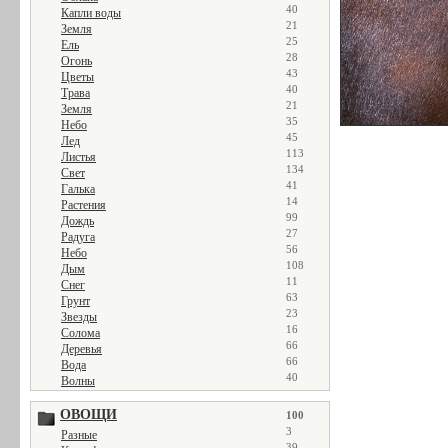
40
Капли воды
21
Земля
25
Ель
28
Огонь
43
Цветы
40
Трава
21
Земля
35
Небо
45
Лед
113
Листья
134
Свет
41
Галька
14
Растения
99
Дождь
27
Радуга
56
Небо
108
Дым
11
Снег
63
Грунт
23
Звезды
16
Солома
66
Деревья
66
Вода
40
Волны
ОВОЩИ
100
3
Разные
39