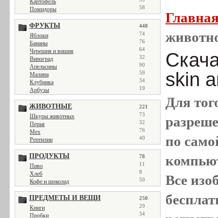
Картофель
58
Помидоры
Главна
ФРУКТЫ
448
животно
74
Яблоки
76
Бананы
64
Черешня и вишня
Скача
32
Виноград
90
Апельсины
skin 
59
Малина
34
Клубника
19
Арбузы
Для тог
ЖИВОТНЫЕ
221
73
Шкуры животных
разреш
32
Перья
76
Мех
по само
40
Рептилии
ПРОДУКТЫ
компью
78
11
Пиво
8
Хлеб
Все
изо
59
Кофе и шоколад
бесплат
ПРЕДМЕТЫ И ВЕЩИ
250
29
Книги
34
Пробки