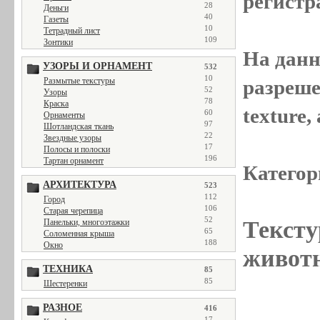
регистр
28
Деньги
40
Газеты
10
Тетрадный лист
109
Зонтики
На данн
УЗОРЫ И ОРНАМЕНТ
532
10
разреше
Размытые текстуры
52
Узоры
78
Краска
texture
60
Орнаменты
97
Шотландская ткань
22
Звездные узоры
17
Полосы и полоски
196
Тартан орнамент
Категор
АРХИТЕКТУРА
523
112
Город
106
Старая черепица
52
Тексту
Панельки, многоэтажки
65
Соломенная крыша
188
Окно
животн
ТЕХНИКА
85
85
Шестеренки
РАЗНОЕ
416
17