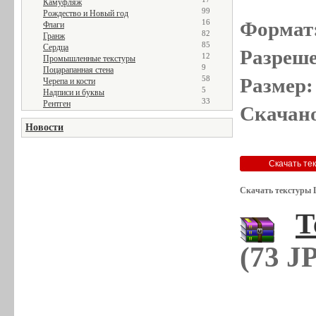
Камуфляж
99
Рождество и Новый год
Формат
16
Флаги
82
Гранж
85
Сердца
Разреше
12
Промышленные текстуры
9
Поцарапанная стена
Размер:
58
Черепа и кости
5
Надписи и буквы
33
Рентген
Скачано
Новости
Скачать текстуры 
Т
(73 J