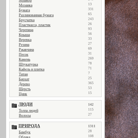
Мрамор
13
Мозаика
331
Бумага
65
Разлинованная бумага
243
Брусчатка
26
Пластмасса, пластик
93
Черепица
56
Крыша
33
Веревка
27
Резина
69
Ржавчина
31
Песок
269
Камень
78
Штукатурка
71
Кафель и плитка
7
Титан
25
Бархат
365
Дерево
53
Шерсть
15
Цинк
ЛЮДИ
142
115
Толпа людей
27
Волосы
ПРИРОДА
1311
28
Бамбук
108
Облака