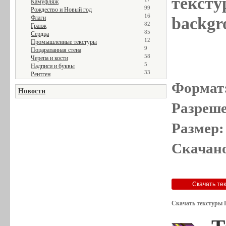
тексту
Камуфляж
99
Рождество и Новый год
16
Флаги
backgr
82
Гранж
85
Сердца
12
Промышленные текстуры
9
Поцарапанная стена
58
Черепа и кости
5
Надписи и буквы
33
Рентген
Формат
Новости
Разреше
Размер:
Скачано
Скачать текстуры 