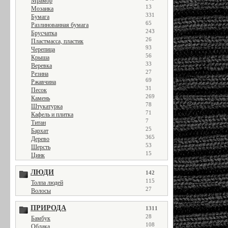
Мрамор
13
Мозаика
331
Бумага
65
Разлинованная бумага
243
Брусчатка
26
Пластмасса, пластик
93
Черепица
56
Крыша
33
Веревка
27
Резина
69
Ржавчина
31
Песок
269
Камень
78
Штукатурка
71
Кафель и плитка
7
Титан
25
Бархат
365
Дерево
53
Шерсть
15
Цинк
ЛЮДИ
142
115
Толпа людей
27
Волосы
ПРИРОДА
1311
28
Бамбук
108
Облака