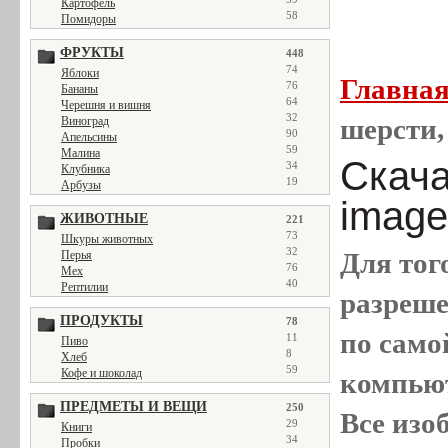
Картофель
58
Помидоры
ФРУКТЫ
448
74
Яблоки
Главна
76
Бананы
64
Черешня и вишня
32
шерсти,
Виноград
90
Апельсины
59
Малина
Скача
34
Клубника
19
Арбузы
image
ЖИВОТНЫЕ
221
73
Шкуры животных
32
Для тог
Перья
76
Мех
40
Рептилии
разреш
ПРОДУКТЫ
78
по само
11
Пиво
8
Хлеб
59
Кофе и шоколад
компью
ПРЕДМЕТЫ И ВЕЩИ
250
Все
изо
29
Книги
34
Пробки