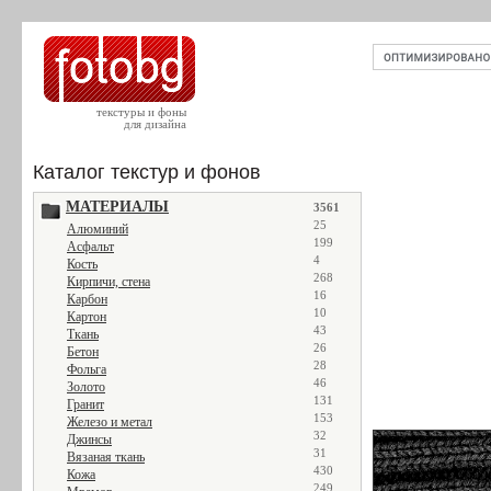
текстуры и фоны
для дизайна
Каталог текстур и фонов
МАТЕРИАЛЫ
3561
25
Алюминий
199
Асфальт
4
Кость
268
Кирпичи, стена
16
Карбон
10
Картон
43
Ткань
26
Бетон
28
Фольга
46
Золото
131
Гранит
153
Железо и метал
32
Джинсы
31
Вязаная ткань
430
Кожа
249