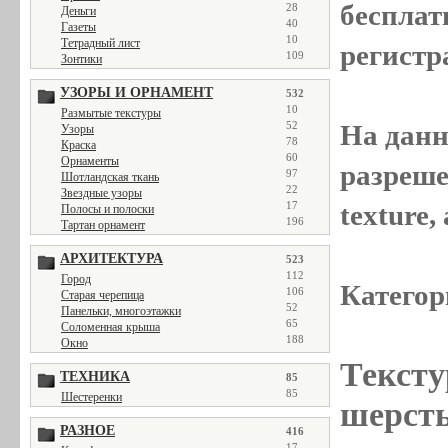
бесплат
28
Деньги
40
Газеты
10
Тетрадный лист
регистр
109
Зонтики
УЗОРЫ И ОРНАМЕНТ
532
10
Размытые текстуры
52
На данн
Узоры
78
Краска
60
Орнаменты
разреше
97
Шотландская ткань
22
Звездные узоры
17
texture
Полосы и полоски
196
Тартан орнамент
АРХИТЕКТУРА
523
112
Город
Категор
106
Старая черепица
52
Панельки, многоэтажки
65
Соломенная крыша
188
Окно
Тексту
ТЕХНИКА
85
85
Шестеренки
шерсть
РАЗНОЕ
416
17