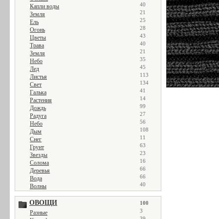
40
Капли воды
21
Земля
25
Ель
28
Огонь
43
Цветы
40
Трава
21
Земля
35
Небо
45
Лед
113
Листья
134
Свет
41
Галька
14
Растения
99
Дождь
27
Радуга
56
Небо
108
Дым
11
Снег
63
Грунт
23
Звезды
16
Солома
66
Деревья
66
Вода
40
Волны
ОВОЩИ
100
3
Разные
39