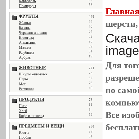
Картофель
58
Помидоры
Главна
ФРУКТЫ
448
шерсти,
74
Яблоки
76
Бананы
64
Черешня и вишня
Скача
32
Виноград
90
Апельсины
image
59
Малина
34
Клубника
19
Арбузы
Для тог
ЖИВОТНЫЕ
221
73
Шкуры животных
разреш
32
Перья
76
Мех
по само
40
Рептилии
ПРОДУКТЫ
компью
78
11
Пиво
8
Хлеб
Все
изо
59
Кофе и шоколад
бесплат
ПРЕДМЕТЫ И ВЕЩИ
250
29
Книги
34
Пробки