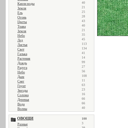
40
Капли воды
21
Земля
25
Ель
28
Огонь
43
Цветы
40
Трава
21
Земля
35
Небо
45
Лед
113
Листья
134
Свет
41
Галька
14
Растения
99
Дождь
27
Радуга
56
Небо
108
Дым
11
Снег
63
Грунт
23
Звезды
16
Солома
66
Деревья
66
Вода
40
Волны
ОВОЩИ
100
3
Разные
39