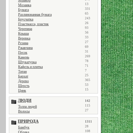
Мрамор
13
Мозаика
331
Бумага
65
Разлинованная бумага
243
Брусчатка
26
Пластмасса, пластик
93
Черепица
56
Крыша
33
Веревка
27
Резина
69
Ржавчина
31
Песок
269
Камень
78
Штукатурка
71
Кафель и плитка
7
Титан
25
Бархат
365
Дерево
53
Шерсть
15
Цинк
ЛЮДИ
142
115
Толпа людей
27
Волосы
ПРИРОДА
1311
28
Бамбук
108
Облака