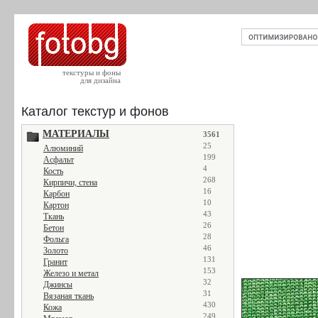
текстуры и фоны
для дизайна
Каталог текстур и фонов
МАТЕРИАЛЫ
3561
25
Алюминий
199
Асфальт
4
Кость
268
Кирпичи, стена
16
Карбон
10
Картон
43
Ткань
26
Бетон
28
Фольга
46
Золото
131
Гранит
153
Железо и метал
32
Джинсы
31
Вязаная ткань
430
Кожа
249