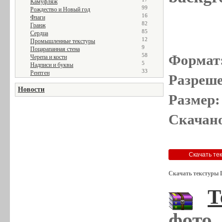
Камуфляж
99
Рождество и Новый год
16
Флаги
82
Гранж
85
Сердца
12
Промышленные текстуры
9
Поцарапанная стена
Формат
58
Черепа и кости
5
Надписи и буквы
33
Рентген
Разреше
Новости
Размер:
Скачано
Скачать текстуры 
Т
фото,