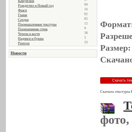
Камуфляж
99
Рождество и Новый год
16
Флаги
82
Гранж
85
Сердца
Формат
12
Промышленные текстуры
9
Поцарапанная стена
58
Разреше
Черепа и кости
5
Надписи и буквы
33
Рентген
Размер:
Новости
Скачано
Скачать текстуры 
Т
фото,