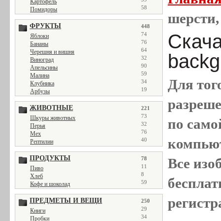
Картофель
58
Помидоры
шерсти,
ФРУКТЫ
448
Скачат
74
Яблоки
76
Бананы
64
Черешня и вишня
backg
32
Виноград
90
Апельсины
59
Малина
Для тог
34
Клубника
19
Арбузы
разреш
ЖИВОТНЫЕ
221
73
Шкуры животных
по само
32
Перья
76
Мех
компью
40
Рептилии
ПРОДУКТЫ
78
Все
изо
11
Пиво
8
Хлеб
бесплат
59
Кофе и шоколад
регистр
ПРЕДМЕТЫ И ВЕЩИ
250
29
Книги
34
Пробки