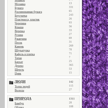
Мрамор
13
Мозаика
331
Бумага
65
Разлинованная бумага
243
Брусчатка
26
Пластмасса, пластик
93
Черепица
56
Крыша
33
Веревка
27
Резина
69
Ржавчина
31
Песок
269
Камень
78
Штукатурка
71
Кафель и плитка
7
Титан
25
Бархат
365
Дерево
53
Шерсть
15
Цинк
ЛЮДИ
142
115
Толпа людей
27
Волосы
ПРИРОДА
1311
28
Бамбук
108
Облака