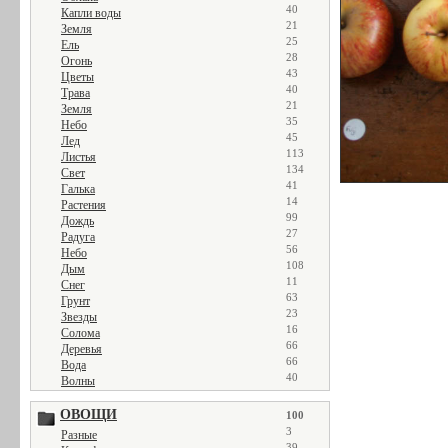
40
Капли воды
21
Земля
25
Ель
28
Огонь
43
Цветы
40
Трава
21
Земля
35
Небо
45
Лед
113
Листья
134
Свет
41
Галька
14
Растения
99
Дождь
27
Радуга
56
Небо
108
Дым
11
Снег
63
Грунт
23
Звезды
16
Солома
66
Деревья
66
Вода
40
Волны
ОВОЩИ
100
3
Разные
39