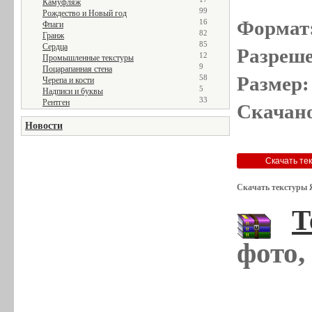
Камуфляж
99
Рождество и Новый год
Формат
16
Флаги
82
Гранж
85
Сердца
Разреше
12
Промышленные текстуры
9
Поцарапанная стена
Размер:
58
Черепа и кости
5
Надписи и буквы
33
Рентген
Скачано
Новости
Скачать текстуры 
Т
фото,