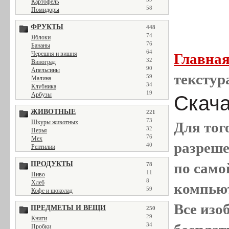
Картофель
58
Помидоры
ФРУКТЫ
448
74
Яблоки
76
Бананы
64
Черешня и вишня
Главна
32
Виноград
90
Апельсины
текстур
59
Малина
34
Клубника
19
Арбузы
Скача
ЖИВОТНЫЕ
221
73
Шкуры животных
Для тог
32
Перья
76
Мех
разреш
40
Рептилии
ПРОДУКТЫ
по само
78
11
Пиво
8
Хлеб
компью
59
Кофе и шоколад
Все
изо
ПРЕДМЕТЫ И ВЕЩИ
250
29
Книги
34
Пробки