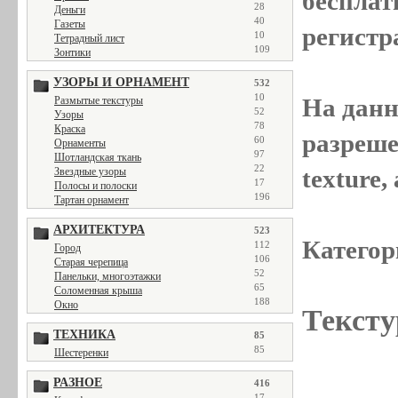
бесплат
28
Деньги
40
Газеты
регистр
10
Тетрадный лист
109
Зонтики
УЗОРЫ И ОРНАМЕНТ
532
10
На данн
Размытые текстуры
52
Узоры
78
Краска
разреше
60
Орнаменты
97
Шотландская ткань
22
texture
Звездные узоры
17
Полосы и полоски
196
Тартан орнамент
АРХИТЕКТУРА
523
Категор
112
Город
106
Старая черепица
52
Панельки, многоэтажки
65
Соломенная крыша
188
Окно
Тексту
ТЕХНИКА
85
85
Шестеренки
РАЗНОЕ
416
17