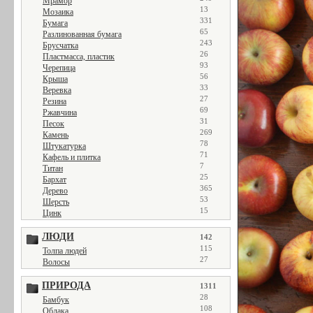
Мрамор
13
Мозаика
331
Бумага
65
Разлинованная бумага
243
Брусчатка
26
Пластмасса, пластик
93
Черепица
56
Крыша
33
Веревка
27
Резина
69
Ржавчина
31
Песок
269
Камень
78
Штукатурка
71
Кафель и плитка
7
Титан
25
Бархат
365
Дерево
53
Шерсть
15
Цинк
ЛЮДИ
142
115
Толпа людей
27
Волосы
ПРИРОДА
1311
28
Бамбук
108
Облака