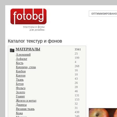
текстуры и фоны
для дизайна
Каталог текстур и фонов
МАТЕРИАЛЫ
3561
25
Алюминий
199
Асфальт
4
Кость
268
Кирпичи, стена
16
Карбон
10
Картон
43
Ткань
26
Бетон
28
Фольга
46
Золото
131
Гранит
153
Железо и метал
32
Джинсы
31
Вязаная ткань
430
Кожа
249