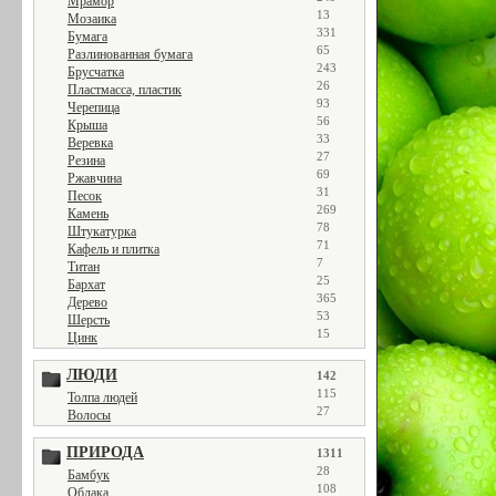
Мрамор
13
Мозаика
331
Бумага
65
Разлинованная бумага
243
Брусчатка
26
Пластмасса, пластик
93
Черепица
56
Крыша
33
Веревка
27
Резина
69
Ржавчина
31
Песок
269
Камень
78
Штукатурка
71
Кафель и плитка
7
Титан
25
Бархат
365
Дерево
53
Шерсть
15
Цинк
ЛЮДИ
142
115
Толпа людей
27
Волосы
ПРИРОДА
1311
28
Бамбук
108
Облака