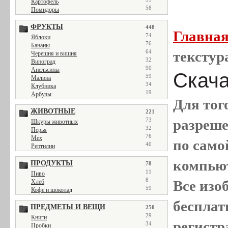
Картофель
58
Помидоры
ФРУКТЫ
448
Главна
74
Яблоки
76
Бананы
64
текстур
Черешня и вишня
32
Виноград
90
Апельсины
Скача
59
Малина
34
Клубника
19
Арбузы
Для тог
ЖИВОТНЫЕ
221
73
разреш
Шкуры животных
32
Перья
76
Мех
по само
40
Рептилии
компью
ПРОДУКТЫ
78
11
Пиво
8
Все
изо
Хлеб
59
Кофе и шоколад
бесплат
ПРЕДМЕТЫ И ВЕЩИ
250
29
Книги
регистр
34
Пробки