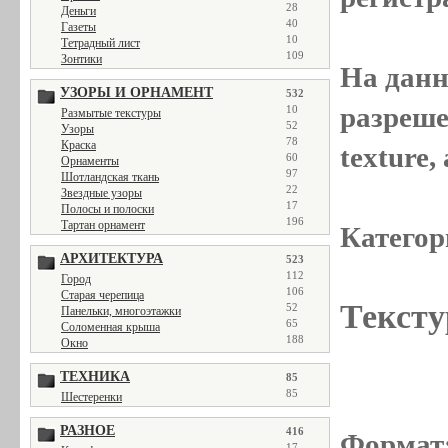
28
Деньги
40
Газеты
10
Тетрадный лист
109
Зонтики
На данн
УЗОРЫ И ОРНАМЕНТ
532
разреше
10
Размытые текстуры
52
Узоры
78
Краска
texture
60
Орнаменты
97
Шотландская ткань
22
Звездные узоры
17
Полосы и полоски
196
Тартан орнамент
Категор
АРХИТЕКТУРА
523
112
Город
106
Старая черепица
Тексту
52
Панельки, многоэтажки
65
Соломенная крыша
188
Окно
ТЕХНИКА
85
85
Шестеренки
РАЗНОЕ
416
Формат
17