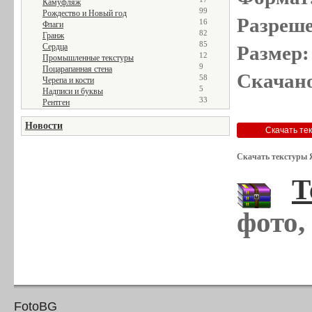
Камуфляж
99
Рождество и Новый год
Разреше
16
Флаги
82
Гранж
85
Сердца
Размер:
12
Промышленные текстуры
9
Поцарапанная стена
Скачано
58
Черепа и кости
5
Надписи и буквы
33
Рентген
Новости
Скачать текстуры 
Т
фото,
FotoBG