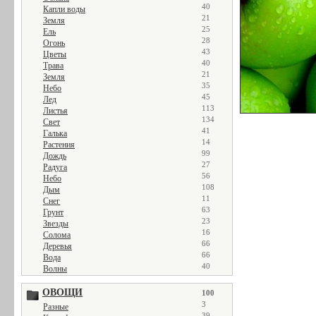
40
Капли воды
21
Земля
25
Ель
28
Огонь
43
Цветы
40
Трава
21
Земля
35
Небо
45
Лед
113
Листья
134
Свет
41
Галька
14
Растения
99
Дождь
27
Радуга
56
Небо
108
Дым
11
Снег
63
Грунт
23
Звезды
16
Солома
66
Деревья
66
Вода
40
Волны
ОВОЩИ
100
3
Разные
39