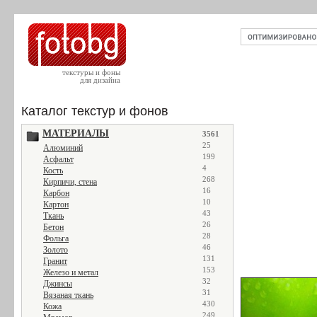
текстуры и фоны
для дизайна
Каталог текстур и фонов
МАТЕРИАЛЫ
3561
25
Алюминий
199
Асфальт
4
Кость
268
Кирпичи, стена
16
Карбон
10
Картон
43
Ткань
26
Бетон
28
Фольга
46
Золото
131
Гранит
153
Железо и метал
32
Джинсы
31
Вязаная ткань
430
Кожа
249