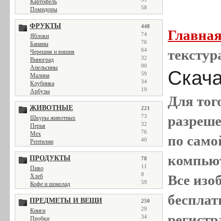
Картофель
58
Помидоры
ФРУКТЫ
448
Главна
74
Яблоки
76
Бананы
64
текстур
Черешня и вишня
32
Виноград
90
Апельсины
Скача
59
Малина
34
Клубника
19
Арбузы
Для тог
ЖИВОТНЫЕ
221
73
разреш
Шкуры животных
32
Перья
76
Мех
по само
40
Рептилии
компью
ПРОДУКТЫ
78
11
Пиво
8
Все
изо
Хлеб
59
Кофе и шоколад
бесплат
ПРЕДМЕТЫ И ВЕЩИ
250
29
Книги
регистр
34
Пробки