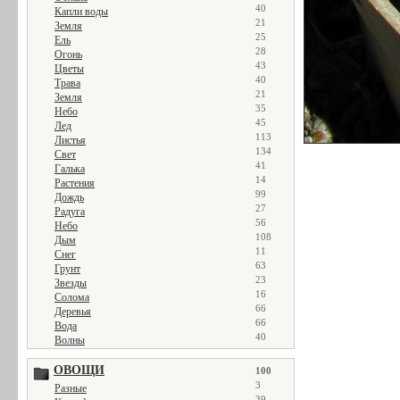
40
Капли воды
21
Земля
25
Ель
28
Огонь
43
Цветы
40
Трава
21
Земля
35
Небо
45
Лед
113
Листья
134
Свет
41
Галька
14
Растения
99
Дождь
27
Радуга
56
Небо
108
Дым
11
Снег
63
Грунт
23
Звезды
16
Солома
66
Деревья
66
Вода
40
Волны
ОВОЩИ
100
3
Разные
39