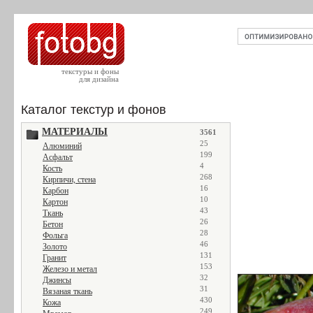
текстуры и фоны
для дизайна
Каталог текстур и фонов
МАТЕРИАЛЫ
3561
25
Алюминий
199
Асфальт
4
Кость
268
Кирпичи, стена
16
Карбон
10
Картон
43
Ткань
26
Бетон
28
Фольга
46
Золото
131
Гранит
153
Железо и метал
32
Джинсы
31
Вязаная ткань
430
Кожа
249