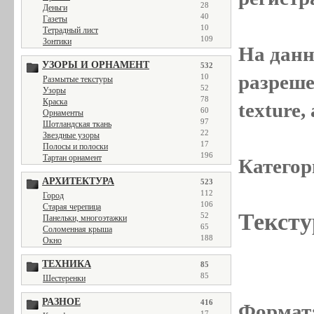
28
Деньги
40
Газеты
10
Тетрадный лист
109
Зонтики
На данн
УЗОРЫ И ОРНАМЕНТ
532
разреше
10
Размытые текстуры
52
Узоры
78
Краска
texture
60
Орнаменты
97
Шотландская ткань
22
Звездные узоры
17
Полосы и полоски
196
Тартан орнамент
Категор
АРХИТЕКТУРА
523
112
Город
106
Старая черепица
Тексту
52
Панельки, многоэтажки
65
Соломенная крыша
188
Окно
ТЕХНИКА
85
85
Шестеренки
РАЗНОЕ
416
Формат
17