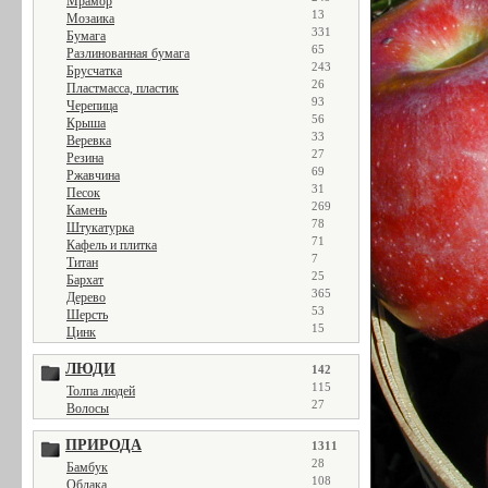
Мрамор
13
Мозаика
331
Бумага
65
Разлинованная бумага
243
Брусчатка
26
Пластмасса, пластик
93
Черепица
56
Крыша
33
Веревка
27
Резина
69
Ржавчина
31
Песок
269
Камень
78
Штукатурка
71
Кафель и плитка
7
Титан
25
Бархат
365
Дерево
53
Шерсть
15
Цинк
ЛЮДИ
142
115
Толпа людей
27
Волосы
ПРИРОДА
1311
28
Бамбук
108
Облака