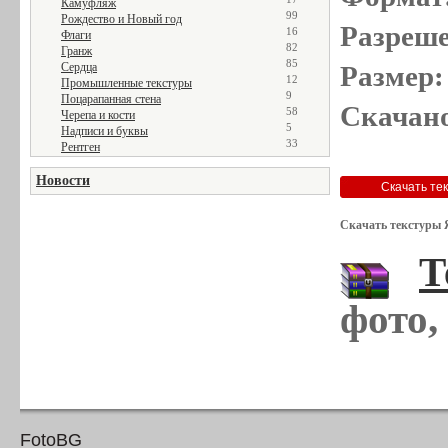
Камуфляж
99
Рождество и Новый год
Разреше
16
Флаги
82
Гранж
85
Сердца
Размер:
12
Промышленные текстуры
9
Поцарапанная стена
Скачано
58
Черепа и кости
5
Надписи и буквы
33
Рентген
Новости
Скачать текстуры 
Т
фото,
FotoBG