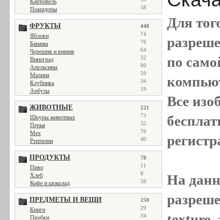
Картофель
58
Помидоры
Для тог
ФРУКТЫ
448
74
Яблоки
разреш
76
Бананы
64
Черешня и вишня
по само
32
Виноград
90
Апельсины
59
Малина
компью
34
Клубника
19
Арбузы
Все
изо
ЖИВОТНЫЕ
221
73
бесплат
Шкуры животных
32
Перья
76
Мех
регистр
40
Рептилии
ПРОДУКТЫ
78
11
Пиво
8
Хлеб
На данн
59
Кофе и шоколад
разреше
ПРЕДМЕТЫ И ВЕЩИ
250
29
Книги
texture
34
Пробки