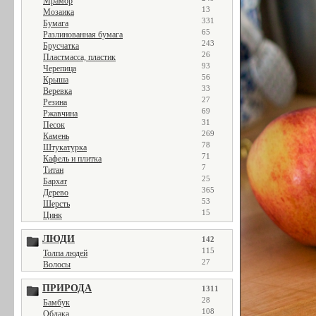
Мрамор
13
Мозаика
331
Бумага
65
Разлинованная бумага
243
Брусчатка
26
Пластмасса, пластик
93
Черепица
56
Крыша
33
Веревка
27
Резина
69
Ржавчина
31
Песок
269
Камень
78
Штукатурка
71
Кафель и плитка
7
Титан
25
Бархат
365
Дерево
53
Шерсть
15
Цинк
ЛЮДИ
142
115
Толпа людей
27
Волосы
ПРИРОДА
1311
28
Бамбук
108
Облака