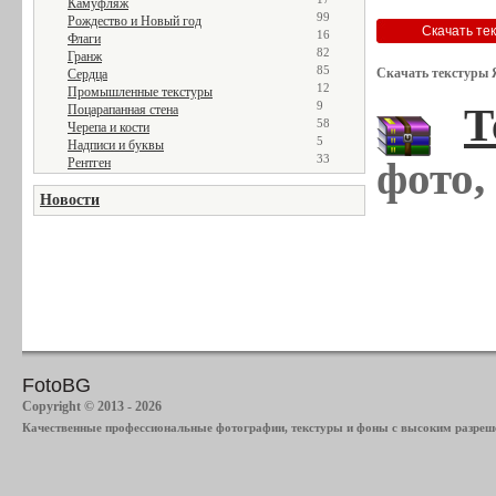
Камуфляж
99
Рождество и Новый год
16
Флаги
82
Гранж
85
Скачать текстуры 
Сердца
12
Промышленные текстуры
9
Т
Поцарапанная стена
58
Черепа и кости
5
Надписи и буквы
33
фото,
Рентген
Новости
FotoBG
Copyright © 2013 - 2026
Качественные профессиональные фотографии, текстуры и фоны с высоким разреше