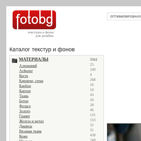
текстуры и фоны
для дизайна
Каталог текстур и фонов
МАТЕРИАЛЫ
3561
25
Алюминий
199
Асфальт
4
Кость
268
Кирпичи, стена
16
Карбон
10
Картон
43
Ткань
26
Бетон
28
Фольга
46
Золото
131
Гранит
153
Железо и метал
32
Джинсы
31
Вязаная ткань
430
Кожа
249