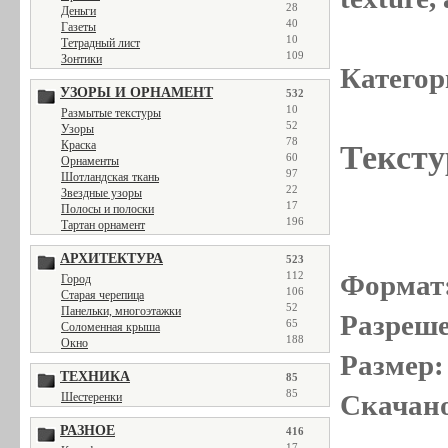
28
Деньги
40
Газеты
10
Тетрадный лист
109
Зонтики
Категор
УЗОРЫ И ОРНАМЕНТ
532
10
Размытые текстуры
52
Узоры
78
Краска
Тексту
60
Орнаменты
97
Шотландская ткань
22
Звездные узоры
17
Полосы и полоски
196
Тартан орнамент
АРХИТЕКТУРА
523
112
Формат
Город
106
Старая черепица
52
Панельки, многоэтажки
Разреше
65
Соломенная крыша
188
Окно
Размер:
ТЕХНИКА
85
85
Скачано
Шестеренки
РАЗНОЕ
416
17