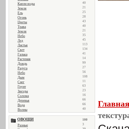
40
Капли воды
21
Земля
25
Ель
28
Огонь
43
Цветы
40
Трава
21
Земля
35
Небо
45
Лед
113
Листья
134
Свет
41
Галька
14
Растения
99
Дождь
27
Радуга
56
Небо
108
Дым
11
Снег
63
Грунт
23
Звезды
16
Солома
66
Деревья
Главна
66
Вода
40
Волны
текстур
ОВОЩИ
100
3
Скача
Разные
39