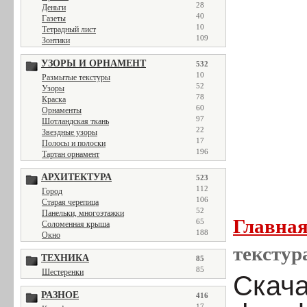
28
Деньги
40
Газеты
10
Тетрадный лист
109
Зонтики
УЗОРЫ И ОРНАМЕНТ
532
10
Размытые текстуры
52
Узоры
78
Краска
60
Орнаменты
97
Шотландская ткань
22
Звездные узоры
17
Полосы и полоски
196
Тартан орнамент
АРХИТЕКТУРА
523
112
Город
106
Старая черепица
52
Панельки, многоэтажки
Главна
65
Соломенная крыша
188
Окно
текстура
ТЕХНИКА
85
85
Шестеренки
Скача
РАЗНОЕ
416
17