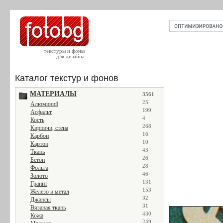
текстуры и фоны
для дизайна
Каталог текстур и фонов
МАТЕРИАЛЫ
3561
25
Алюминий
199
Асфальт
4
Кость
268
Кирпичи, стена
16
Карбон
10
Картон
43
Ткань
26
Бетон
28
Фольга
46
Золото
131
Гранит
153
Железо и метал
32
Джинсы
31
Вязаная ткань
430
Кожа
249