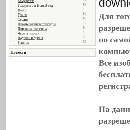
downl
Камуфляж
99
Рождество и Новый год
16
Флаги
Для тог
82
Гранж
85
Сердца
12
Промышленные текстуры
разреш
9
Поцарапанная стена
58
Черепа и кости
по само
5
Надписи и буквы
33
Рентген
компью
Новости
Все
изо
бесплат
регистр
На данн
разреше