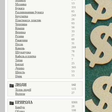
Мрамор
13
Мозаика
331
Бумага
65
Разлинованная бумага
243
Брусчатка
26
Пластмасса, пластик
93
Черепица
56
Крыша
33
Веревка
27
Резина
69
Ржавчина
31
Песок
269
Камень
78
Штукатурка
71
Кафель и плитка
7
Титан
25
Бархат
365
Дерево
53
Шерсть
15
Цинк
ЛЮДИ
142
115
Толпа людей
27
Волосы
ПРИРОДА
1311
28
Бамбук
108
Облака