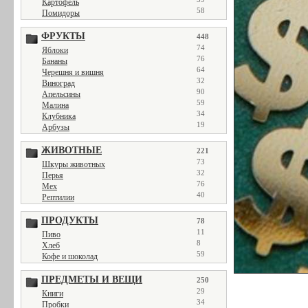
Картофель
58
Помидоры
ФРУКТЫ
448
74
Яблоки
76
Бананы
64
Черешня и вишня
32
Виноград
90
Апельсины
59
Малина
34
Клубника
19
Арбузы
ЖИВОТНЫЕ
221
73
Шкуры животных
32
Перья
76
Мех
40
Рептилии
ПРОДУКТЫ
78
11
Пиво
8
Хлеб
59
Кофе и шоколад
ПРЕДМЕТЫ И ВЕЩИ
250
29
Книги
34
Пробки