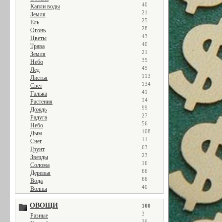
40
Капли воды
21
Земля
25
Ель
28
Огонь
43
Цветы
40
Трава
21
Земля
35
Небо
45
Лед
113
Листья
134
Свет
41
Галька
14
Растения
99
Дождь
27
Радуга
56
Небо
108
Дым
11
Снег
63
Грунт
23
Звезды
16
Солома
66
Деревья
66
Вода
40
Волны
ОВОЩИ
100
3
Разные
39