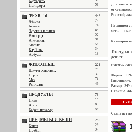
Картофель
Для того чт
58
Помидоры
открывшеес
Все
изображ
ФРУКТЫ
448
74
Яблоки
76
На данной с
Бананы
64
металл, скач
Черешня и вишня
32
Виноград
90
Апельсины
Категория и
59
Малина
34
Клубника
Текстура:
19
Арбузы
деньги
ЖИВОТНЫЕ
монеты, текст
221
73
Шкуры животных
32
Перья
Формат: JP
76
Мех
Разрешение: 
40
Рептилии
Размер: 249 
Скачано: 847
ПРОДУКТЫ
78
11
Пиво
8
Хлеб
59
Кофе и шоколад
Скачать тек
ПРЕДМЕТЫ И ВЕЩИ
250
29
Книги
34
Пробки