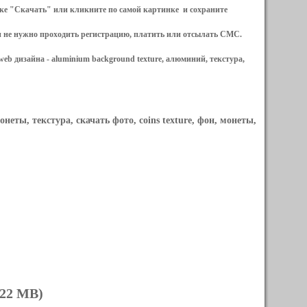
ылке "Скачать" или кликните по самой картинке и сохраните
и не нужно проходить регистрацию, платить или отсылать СМС.
web дизайна -
aluminium background texture, алюминий, текстура,
онеты, текстура, скачать фото, coins texture, фон, монеты,
.22 MB)