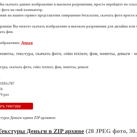
обы
скачать
данное
изображение в высоком разрешении
, просто перейдите по сс
я
фото
на свой компьютер.
ения
на нашем сервисе представленя совершенно
бесплатно
,
скачать фото
просто 
транице Вы можете скачать изображение в высоком разрешении для дизайна или 
ать фон
.
зображения:
Деньги
монеты, текстура, скачать фото, coins texture, фон, монеты, деньги
- м
ура, скачать фото, coins texture, фон, монеты, деньги
G
1181x787
kb
4 раз
стуры Деньги одним ZIP архивом:
Текстуры Деньги в ZIP архиве
(28 JPEG фото, 30