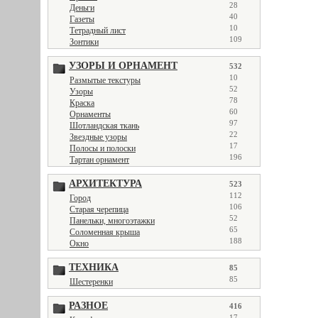
28
Деньги
40
Газеты
10
Тетрадный лист
109
Зонтики
УЗОРЫ И ОРНАМЕНТ
532
10
Размытые текстуры
52
Узоры
78
Краска
60
Орнаменты
97
Шотландская ткань
22
Звездные узоры
17
Полосы и полоски
196
Тартан орнамент
АРХИТЕКТУРА
523
112
Город
106
Старая черепица
52
Панельки, многоэтажки
65
Соломенная крыша
188
Окно
ТЕХНИКА
85
85
Шестеренки
РАЗНОЕ
416
17