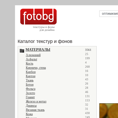
текстуры и фоны
для дизайна
Каталог текстур и фонов
МАТЕРИАЛЫ
3561
25
Алюминий
199
Асфальт
4
Кость
268
Кирпичи, стена
16
Карбон
10
Картон
43
Ткань
26
Бетон
28
Фольга
46
Золото
131
Гранит
153
Железо и метал
32
Джинсы
31
Вязаная ткань
430
Кожа
249