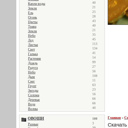
40
Капли воды
21
Земля
25
Ель
28
Огонь
43
Цветы
40
Трава
21
Земля
35
Небо
45
Лед
113
Листья
134
Свет
41
Галька
14
Растения
99
Дождь
27
Радуга
56
Небо
108
Дым
11
Снег
63
Грунт
23
Звезды
16
Солома
66
Деревья
66
Вода
40
Волны
Главная
»
Ск
ОВОЩИ
100
3
Скачать 
Разные
39