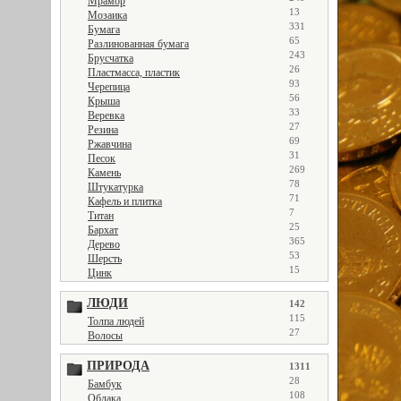
Мрамор
13
Мозаика
331
Бумага
65
Разлинованная бумага
243
Брусчатка
26
Пластмасса, пластик
93
Черепица
56
Крыша
33
Веревка
27
Резина
69
Ржавчина
31
Песок
269
Камень
78
Штукатурка
71
Кафель и плитка
7
Титан
25
Бархат
365
Дерево
53
Шерсть
15
Цинк
ЛЮДИ
142
115
Толпа людей
27
Волосы
ПРИРОДА
1311
28
Бамбук
108
Облака