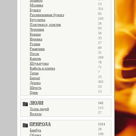
Мрамор
13
Мозаика
331
Бумага
65
Разлинованная бумага
243
Брусчатка
26
Пластмасса, пластик
93
Черепица
56
Крыша
33
Веревка
27
Резина
69
Ржавчина
31
Песок
269
Камень
78
Штукатурка
71
Кафель и плитка
7
Титан
25
Бархат
365
Дерево
53
Шерсть
15
Цинк
ЛЮДИ
142
115
Толпа людей
27
Волосы
ПРИРОДА
1311
28
Бамбук
108
Облака