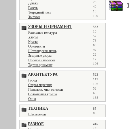
28
Деньги
40
Газеты
10
Тетрадный лист
109
Зонтики
УЗОРЫ И ОРНАМЕНТ
532
10
Размытые текстуры
52
Узоры
78
Краска
60
Орнаменты
97
Шотландская ткань
22
Звездные узоры
17
Полосы и полоски
196
Тартан орнамент
АРХИТЕКТУРА
523
112
Город
106
Старая черепица
52
Панельки, многоэтажки
65
Соломенная крыша
188
Окно
ТЕХНИКА
85
85
Шестеренки
РАЗНОЕ
416
17