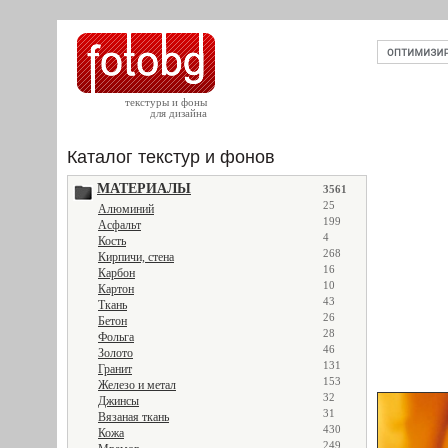
текстуры и фоны
для дизайна
Каталог текстур и фонов
МАТЕРИАЛЫ
3561
25
Алюминий
199
Асфальт
4
Кость
268
Кирпичи, стена
16
Карбон
10
Картон
43
Ткань
26
Бетон
28
Фольга
46
Золото
131
Гранит
153
Железо и метал
32
Джинсы
31
Вязаная ткань
430
Кожа
249