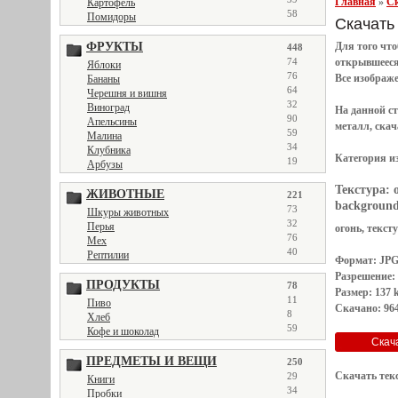
Главная
»
Ск
Картофель
58
Помидоры
Скачать 
ФРУКТЫ
Для того чт
448
74
открывшеес
Яблоки
76
Все
изображ
Бананы
64
Черешня и вишня
32
Виноград
На данной с
90
Апельсины
металл, скач
59
Малина
34
Клубника
Категория и
19
Арбузы
Текстура:
ЖИВОТНЫЕ
221
background
73
Шкуры животных
32
Перья
огонь, текст
76
Мех
40
Рептилии
Формат: JP
Разрешение:
ПРОДУКТЫ
78
Размер: 137 
11
Пиво
Скачано: 964
8
Хлеб
59
Кофе и шоколад
ПРЕДМЕТЫ И ВЕЩИ
250
Скачать тек
29
Книги
34
Пробки