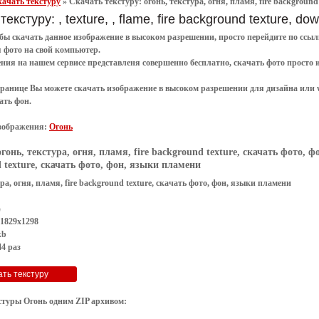
ачать текстуру
»
Скачать текстуру: огонь, текстура, огня, пламя, fire background
текстуру: , texture, , flame, fire background texture, d
обы
скачать
данное
изображение в высоком разрешении
, просто перейдите по сс
я
фото
на свой компьютер.
ения
на нашем сервисе представленя совершенно
бесплатно
,
скачать фото
просто 
транице Вы можете скачать изображение в высоком разрешении для дизайна или 
ать фон
.
зображения:
Огонь
огонь, текстура, огня, пламя, fire background texture, скачать фото, 
 texture, скачать фото, фон, языки пламени
ура, огня, пламя, fire background texture, скачать фото, фон, языки пламени
G
 1829x1298
kb
4 раз
стуры Огонь одним ZIP архивом: