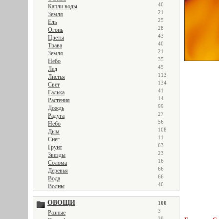
40
Капли воды
21
Земля
25
Ель
28
Огонь
43
Цветы
40
Трава
21
Земля
35
Небо
45
Лед
113
Листья
134
Свет
41
Галька
14
Растения
99
Дождь
27
Радуга
56
Небо
108
Дым
11
Снег
63
Грунт
23
Звезды
16
Солома
66
Деревья
66
Вода
40
Волны
ОВОЩИ
100
3
Разные
39