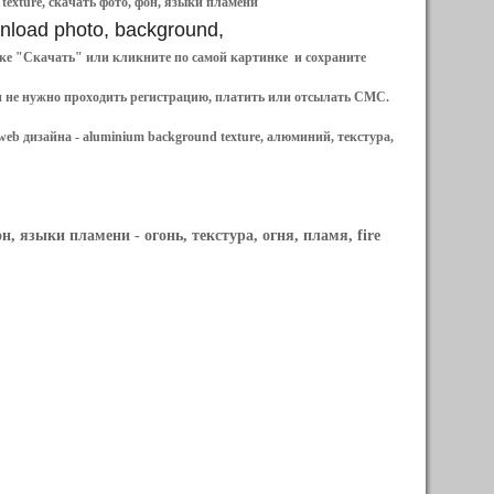
 texture, скачать фото, фон, языки пламени
ownload photo, background,
ылке "Скачать" или кликните по самой картинке и сохраните
и не нужно проходить регистрацию, платить или отсылать СМС.
web дизайна -
aluminium background texture, алюминий, текстура,
фон, языки пламени
- огонь, текстура, огня, пламя, fire