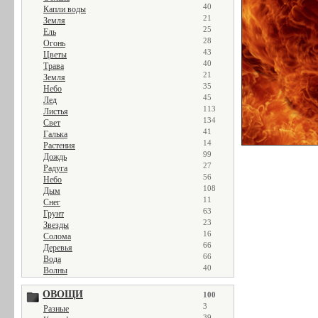
40
Капли воды
21
Земля
25
Ель
28
Огонь
43
Цветы
40
Трава
21
Земля
35
Небо
45
Лед
113
Листья
134
Свет
41
Галька
14
Растения
99
Дождь
27
Радуга
56
Небо
108
Дым
11
Снег
63
Грунт
23
Звезды
16
Солома
66
Деревья
66
Вода
40
Волны
ОВОЩИ
100
3
Разные
39