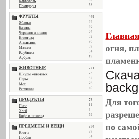
Картофель
58
Помидоры
ФРУКТЫ
448
74
Яблоки
76
Бананы
64
Черешня и вишня
Главна
32
Виноград
90
Апельсины
огня, пл
59
Малина
34
Клубника
19
Арбузы
пламен
ЖИВОТНЫЕ
221
Скачат
73
Шкуры животных
32
Перья
backg
76
Мех
40
Рептилии
ПРОДУКТЫ
Для тог
78
11
Пиво
8
Хлеб
разреш
59
Кофе и шоколад
по само
ПРЕДМЕТЫ И ВЕЩИ
250
29
Книги
34
Пробки