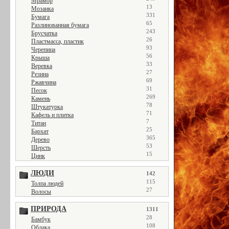
Мрамор
13
Мозаика
331
Бумага
65
Разлинованная бумага
243
Брусчатка
26
Пластмасса, пластик
93
Черепица
56
Крыша
33
Веревка
27
Резина
69
Ржавчина
31
Песок
269
Камень
78
Штукатурка
71
Кафель и плитка
7
Титан
25
Бархат
365
Дерево
53
Шерсть
15
Цинк
ЛЮДИ
142
115
Толпа людей
27
Волосы
ПРИРОДА
1311
28
Бамбук
108
Облака