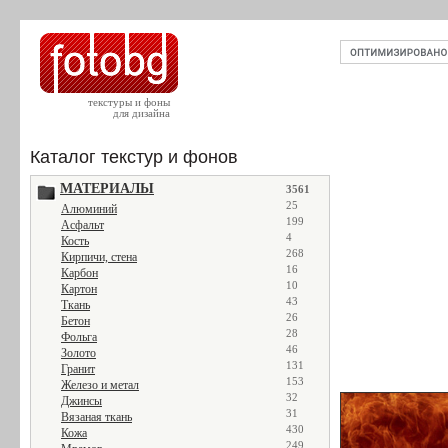
текстуры и фоны
для дизайна
Каталог текстур и фонов
МАТЕРИАЛЫ
3561
25
Алюминий
199
Асфальт
4
Кость
268
Кирпичи, стена
16
Карбон
10
Картон
43
Ткань
26
Бетон
28
Фольга
46
Золото
131
Гранит
153
Железо и метал
32
Джинсы
31
Вязаная ткань
430
Кожа
249