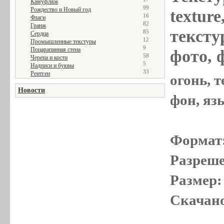
Камуфляж
99
Рождество и Новый год
textur
16
Флаги
82
Гранж
текстур
85
Сердца
12
Промышленные текстуры
9
Поцарапанная стена
фото, 
58
Черепа и кости
5
Надписи и буквы
33
Рентген
огонь, т
Новости
фон, яз
Формат
Разреше
Размер:
Скачано