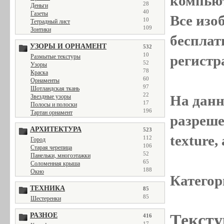
компью
28
Деньги
40
Газеты
Все
изо
10
Тетрадный лист
109
Зонтики
бесплат
УЗОРЫ И ОРНАМЕНТ
532
10
регистр
Размытые текстуры
52
Узоры
78
Краска
60
Орнаменты
97
Шотландская ткань
22
На данн
Звездные узоры
17
Полосы и полоски
196
Тартан орнамент
разреше
АРХИТЕКТУРА
523
texture
112
Город
106
Старая черепица
52
Панельки, многоэтажки
65
Соломенная крыша
188
Окно
Категор
ТЕХНИКА
85
85
Шестеренки
Тексту
РАЗНОЕ
416
17