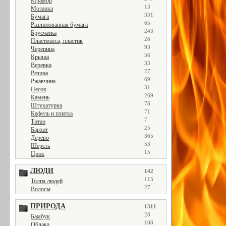
Мрамор
13
Мозаика
331
Бумага
65
Разлинованная бумага
243
Брусчатка
26
Пластмасса, пластик
93
Черепица
56
Крыша
33
Веревка
27
Резина
69
Ржавчина
31
Песок
269
Камень
78
Штукатурка
71
Кафель и плитка
7
Титан
25
Бархат
365
Дерево
53
Шерсть
15
Цинк
ЛЮДИ
142
115
Толпа людей
27
Волосы
ПРИРОДА
1311
28
Бамбук
108
Облака