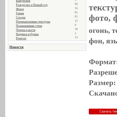
Камуфляж
99
текстур
Рождество и Новый год
16
Флаги
82
Гранж
фото, 
85
Сердца
12
Промышленные текстуры
9
Поцарапанная стена
огонь, т
58
Черепа и кости
5
Надписи и буквы
33
Рентген
фон, яз
Новости
Формат
Разреше
Размер:
Скачано