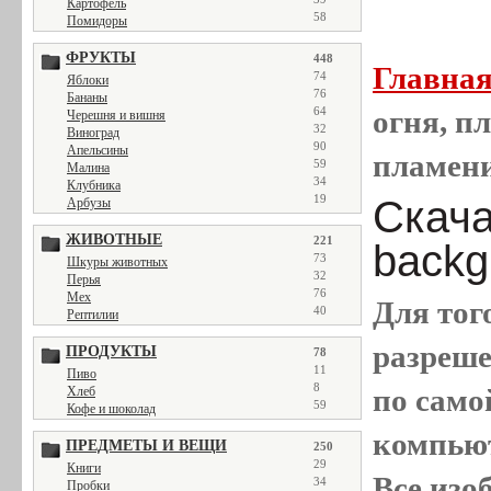
Картофель
58
Помидоры
ФРУКТЫ
448
Главна
74
Яблоки
76
Бананы
64
огня, пл
Черешня и вишня
32
Виноград
90
Апельсины
пламен
59
Малина
34
Клубника
19
Скачат
Арбузы
ЖИВОТНЫЕ
221
backg
73
Шкуры животных
32
Перья
76
Мех
Для тог
40
Рептилии
разреш
ПРОДУКТЫ
78
11
Пиво
8
по само
Хлеб
59
Кофе и шоколад
компью
ПРЕДМЕТЫ И ВЕЩИ
250
29
Книги
Все
изо
34
Пробки