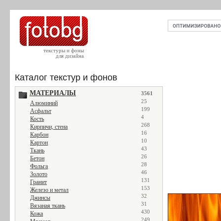
текстуры и фоны
для дизайна
Каталог текстур и фонов
МАТЕРИАЛЫ
3561
25
Алюминий
199
Асфальт
4
Кость
268
Кирпичи, стена
16
Карбон
10
Картон
43
Ткань
26
Бетон
28
Фольга
46
Золото
131
Гранит
153
Железо и метал
32
Джинсы
31
Вязаная ткань
430
Кожа
249