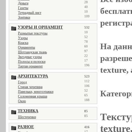
28
Деньги
40
Газеты
бесплат
10
Тетрадный лист
109
Зонтики
регистр
УЗОРЫ И ОРНАМЕНТ
532
10
Размытые текстуры
52
Узоры
78
Краска
На данн
60
Орнаменты
97
Шотландская ткань
разреше
22
Звездные узоры
17
Полосы и полоски
196
Тартан орнамент
texture
АРХИТЕКТУРА
523
112
Город
106
Старая черепица
52
Категор
Панельки, многоэтажки
65
Соломенная крыша
188
Окно
ТЕХНИКА
85
Тексту
85
Шестеренки
textur
РАЗНОЕ
416
17