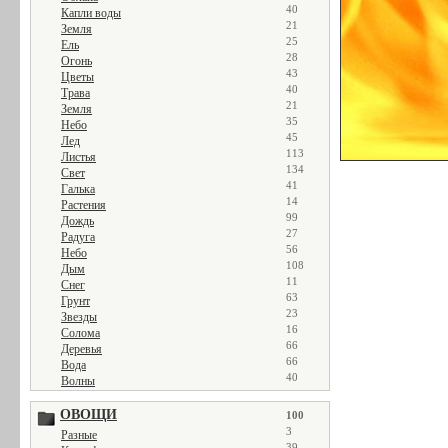
40
Капли воды
21
Земля
25
Ель
28
Огонь
43
Цветы
40
Трава
21
Земля
35
Небо
45
Лед
113
Листья
134
Свет
41
Галька
14
Растения
99
Дождь
27
Радуга
56
Небо
108
Дым
11
Снег
63
Грунт
23
Звезды
16
Солома
66
Деревья
66
Вода
40
Волны
ОВОЩИ
100
3
Разные
39