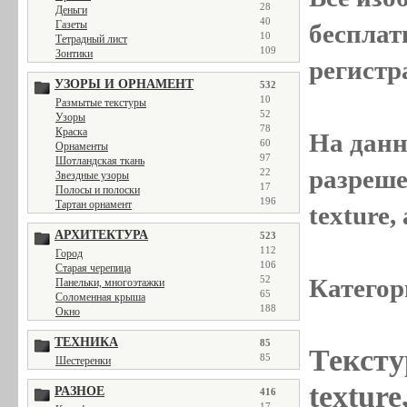
28
Деньги
40
Газеты
бесплат
10
Тетрадный лист
109
Зонтики
регистр
УЗОРЫ И ОРНАМЕНТ
532
10
Размытые текстуры
52
Узоры
78
Краска
На данн
60
Орнаменты
97
Шотландская ткань
разреше
22
Звездные узоры
17
Полосы и полоски
196
Тартан орнамент
texture
АРХИТЕКТУРА
523
112
Город
106
Старая черепица
52
Категор
Панельки, многоэтажки
65
Соломенная крыша
188
Окно
ТЕХНИКА
85
Тексту
85
Шестеренки
textur
РАЗНОЕ
416
17