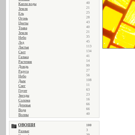
40
Капли воды
21
Земля
25
Ель
28
Огонь
43
Цветы
40
Трава
21
Земля
35
Небо
45
Лед
113
Листья
134
Свет
41
Галька
14
Растения
99
Дождь
27
Радуга
56
Небо
108
Дым
11
Снег
63
Грунт
23
Звезды
16
Солома
66
Деревья
66
Вода
40
Волны
ОВОЩИ
100
3
Разные
39