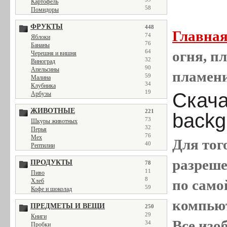
Картофель
58
Помидоры
ФРУКТЫ
448
Главна
74
Яблоки
76
Бананы
64
огня, пл
Черешня и вишня
32
Виноград
90
Апельсины
пламен
59
Малина
34
Клубника
19
Скачат
Арбузы
ЖИВОТНЫЕ
221
backg
73
Шкуры животных
32
Перья
76
Мех
Для тог
40
Рептилии
разреш
ПРОДУКТЫ
78
11
Пиво
8
по само
Хлеб
59
Кофе и шоколад
компью
ПРЕДМЕТЫ И ВЕЩИ
250
29
Книги
Все
изо
34
Пробки