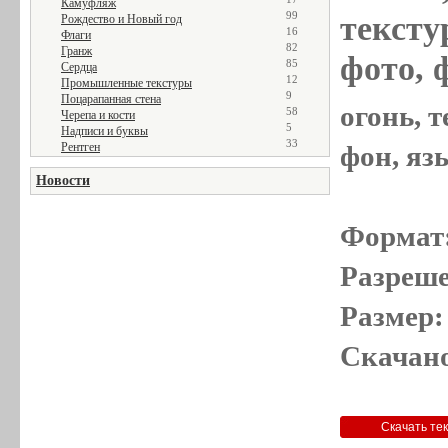
Камуфляж
99
текстур
Рождество и Новый год
16
Флаги
82
Гранж
фото, 
85
Сердца
12
Промышленные текстуры
9
Поцарапанная стена
огонь, т
58
Черепа и кости
5
Надписи и буквы
33
Рентген
фон, яз
Новости
Формат
Разреше
Размер:
Скачано