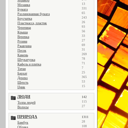
Мрамор
13
Мозаика
331
Бумага
65
Разлинованная бумага
243
Брусчатка
26
Пластмасса, пластик
93
Черепица
56
Крыша
33
Веревка
27
Резина
69
Ржавчина
31
Песок
269
Камень
78
Штукатурка
71
Кафель и плитка
7
Титан
25
Бархат
365
Дерево
53
Шерсть
15
Цинк
ЛЮДИ
142
115
Толпа людей
27
Волосы
ПРИРОДА
1311
28
Бамбук
108
Облака