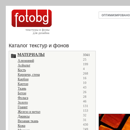
текстуры и фоны
для дизайна
Каталог текстур и фонов
МАТЕРИАЛЫ
3561
25
Алюминий
199
Асфальт
4
Кость
268
Кирпичи, стена
16
Карбон
10
Картон
43
Ткань
26
Бетон
28
Фольга
46
Золото
131
Гранит
153
Железо и метал
32
Джинсы
31
Вязаная ткань
430
Кожа
249