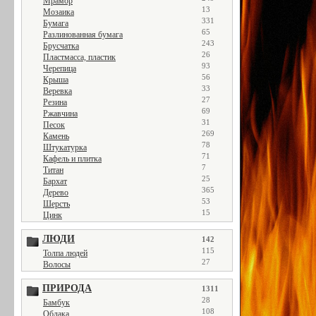
Мрамор
13
Мозаика
331
Бумага
65
Разлинованная бумага
243
Брусчатка
26
Пластмасса, пластик
93
Черепица
56
Крыша
33
Веревка
27
Резина
69
Ржавчина
31
Песок
269
Камень
78
Штукатурка
71
Кафель и плитка
7
Титан
25
Бархат
365
Дерево
53
Шерсть
15
Цинк
ЛЮДИ
142
115
Толпа людей
27
Волосы
ПРИРОДА
1311
28
Бамбук
108
Облака