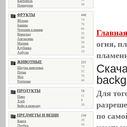
Картофель
58
Помидоры
ФРУКТЫ
448
74
Яблоки
76
Бананы
64
Черешня и вишня
Главна
32
Виноград
90
Апельсины
огня, пл
59
Малина
34
Клубника
19
Арбузы
пламен
ЖИВОТНЫЕ
221
Скачат
73
Шкуры животных
32
Перья
backg
76
Мех
40
Рептилии
ПРОДУКТЫ
Для тог
78
11
Пиво
8
Хлеб
разреш
59
Кофе и шоколад
по само
ПРЕДМЕТЫ И ВЕЩИ
250
29
Книги
34
Пробки