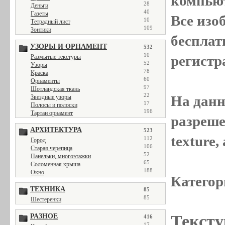
компью
28
Деньги
40
Газеты
Все
изо
10
Тетрадный лист
109
Зонтики
бесплат
УЗОРЫ И ОРНАМЕНТ
532
10
регистр
Размытые текстуры
52
Узоры
78
Краска
60
Орнаменты
97
Шотландская ткань
22
На данн
Звездные узоры
17
Полосы и полоски
196
Тартан орнамент
разреше
АРХИТЕКТУРА
523
texture
112
Город
106
Старая черепица
52
Панельки, многоэтажки
65
Соломенная крыша
188
Окно
Категор
ТЕХНИКА
85
85
Шестеренки
Тексту
РАЗНОЕ
416
17