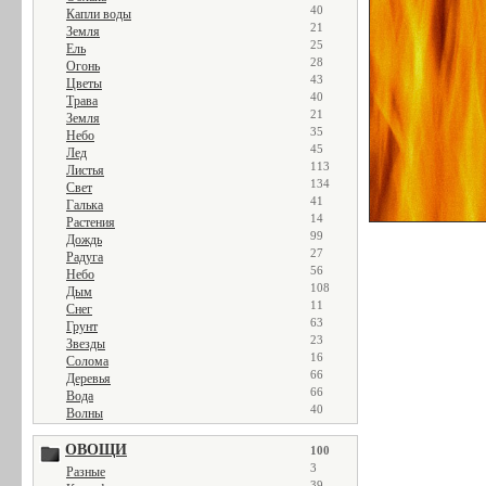
40
Капли воды
21
Земля
25
Ель
28
Огонь
43
Цветы
40
Трава
21
Земля
35
Небо
45
Лед
113
Листья
134
Свет
41
Галька
14
Растения
99
Дождь
27
Радуга
56
Небо
108
Дым
11
Снег
63
Грунт
23
Звезды
16
Солома
66
Деревья
66
Вода
40
Волны
ОВОЩИ
100
3
Разные
39