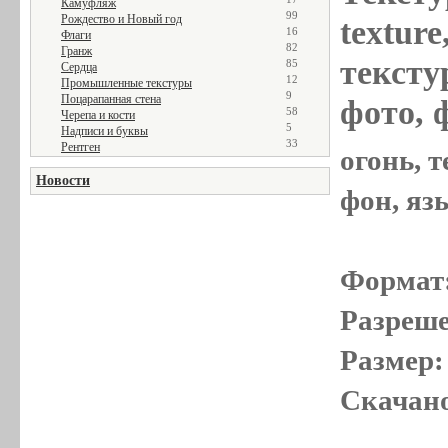
Камуфляж
99
Рождество и Новый год
textur
16
Флаги
82
Гранж
текстур
85
Сердца
12
Промышленные текстуры
9
Поцарапанная стена
фото, 
58
Черепа и кости
5
Надписи и буквы
33
Рентген
огонь, т
Новости
фон, яз
Формат
Разреше
Размер:
Скачано