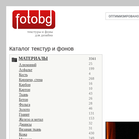
текстуры и фоны
для дизайна
Каталог текстур и фонов
МАТЕРИАЛЫ
3561
25
Алюминий
199
Асфальт
4
Кость
268
Кирпичи, стена
16
Карбон
10
Картон
43
Ткань
26
Бетон
28
Фольга
46
Золото
131
Гранит
153
Железо и метал
32
Джинсы
31
Вязаная ткань
430
Кожа
249