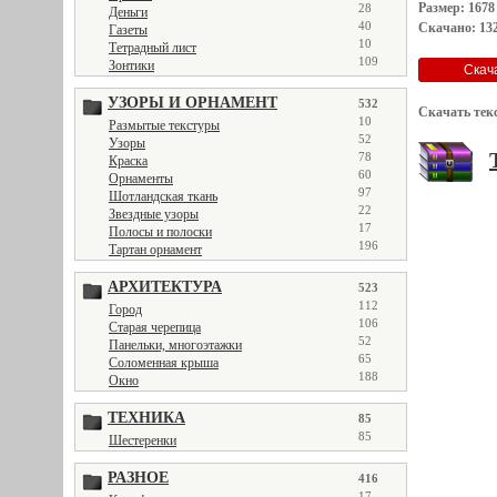
Размер: 1678
28
Деньги
40
Скачано: 132
Газеты
10
Тетрадный лист
109
Зонтики
УЗОРЫ И ОРНАМЕНТ
532
Скачать тек
10
Размытые текстуры
52
Узоры
78
Краска
60
Орнаменты
97
Шотландская ткань
22
Звездные узоры
17
Полосы и полоски
196
Тартан орнамент
АРХИТЕКТУРА
523
112
Город
106
Старая черепица
52
Панельки, многоэтажки
65
Соломенная крыша
188
Окно
ТЕХНИКА
85
85
Шестеренки
РАЗНОЕ
416
17