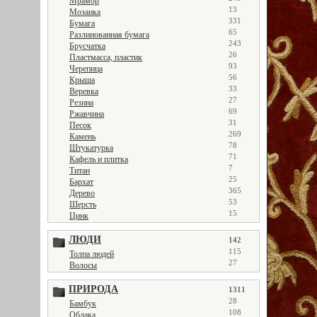
Мрамор
13
Мозаика
331
Бумага
65
Разлинованная бумага
243
Брусчатка
26
Пластмасса, пластик
93
Черепица
56
Крыша
33
Веревка
27
Резина
69
Ржавчина
31
Песок
269
Камень
78
Штукатурка
71
Кафель и плитка
7
Титан
25
Бархат
365
Дерево
53
Шерсть
15
Цинк
ЛЮДИ
142
115
Толпа людей
27
Волосы
ПРИРОДА
1311
28
Бамбук
108
Облака