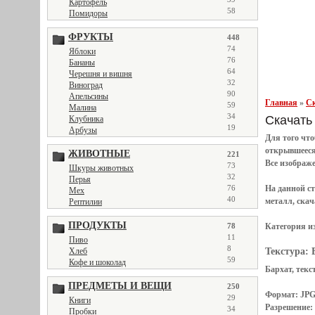
Картофель
58
Помидоры
ФРУКТЫ
448
74
Яблоки
76
Бананы
64
Черешня и вишня
32
Виноград
90
Апельсины
Главная
»
Ск
59
Малина
34
Скачать 
Клубника
19
Арбузы
Для того чт
открывшеес
ЖИВОТНЫЕ
221
Все
изображ
73
Шкуры животных
32
Перья
76
На данной с
Мех
40
металл, скач
Рептилии
ПРОДУКТЫ
78
Категория и
11
Пиво
8
Хлеб
Текстура:
59
Кофе и шоколад
Бархат, текст
ПРЕДМЕТЫ И ВЕЩИ
250
Формат: JP
29
Книги
Разрешение:
34
Пробки