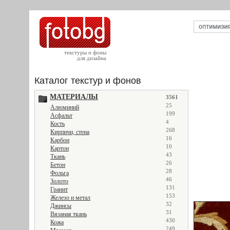
текстуры и фоны
для дизайна
Каталог текстур и фонов
МАТЕРИАЛЫ
3561
25
Алюминий
199
Асфальт
4
Кость
268
Кирпичи, стена
16
Карбон
10
Картон
43
Ткань
26
Бетон
28
Фольга
46
Золото
131
Гранит
153
Железо и метал
32
Джинсы
31
Вязаная ткань
430
Кожа
249