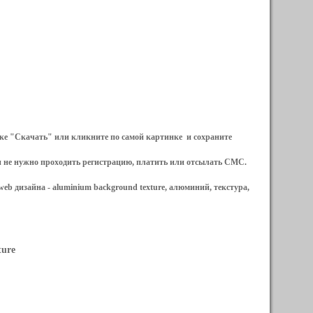
ылке "Скачать" или кликните по самой картинке и сохраните
и не нужно проходить регистрацию, платить или отсылать СМС.
web дизайна -
aluminium background texture, алюминий, текстура,
ture