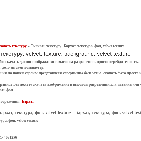
ачать текстуру
»
Скачать текстуру: Бархат, текстура, фон, velvet texture
текстуру: velvet, texture, background, velvet texture
обы
скачать
данное
изображение в высоком разрешении
, просто перейдите по сс
я
фото
на свой компьютер.
ения
на нашем сервисе представленя совершенно
бесплатно
,
скачать фото
просто 
транице Вы можете скачать изображение в высоком разрешении для дизайна или 
ать фон
.
зображения:
Бархат
Бархат, текстура, фон, velvet texture
- Бархат, текстура, фон, velvet tex
ура, фон, velvet texture
G
 1440x1256