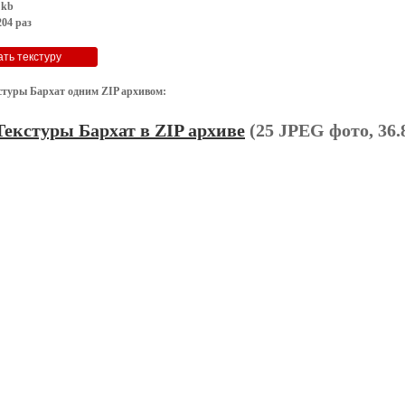
 kb
04 раз
стуры Бархат одним ZIP архивом:
Текстуры Бархат в ZIP архиве
(25 JPEG фото, 36.