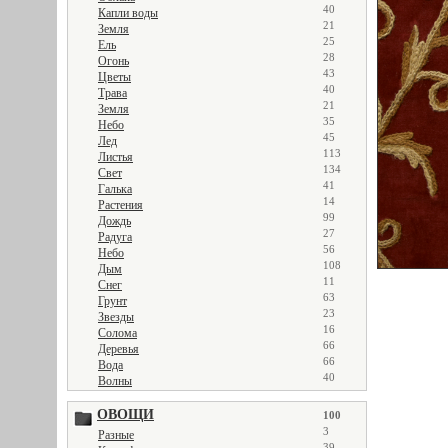
40
Капли воды
21
Земля
25
Ель
28
Огонь
43
Цветы
40
Трава
21
Земля
35
Небо
45
Лед
113
Листья
134
Свет
41
Галька
14
Растения
99
Дождь
27
Радуга
56
Небо
108
Дым
11
Снег
63
Грунт
23
Звезды
16
Солома
66
Деревья
66
Вода
40
Волны
ОВОЩИ
100
3
Разные
39