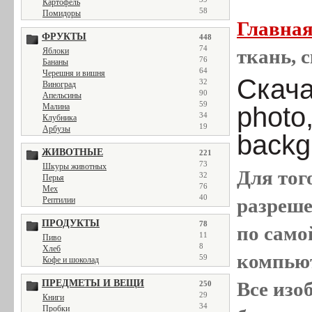
Картофель
58
Помидоры
Главна
ФРУКТЫ
448
74
ткань, с
Яблоки
76
Бананы
64
Черешня и вишня
Скача
32
Виноград
90
Апельсины
59
Малина
photo,
34
Клубника
19
Арбузы
backg
ЖИВОТНЫЕ
221
73
Шкуры животных
Для тог
32
Перья
76
Мех
40
разреш
Рептилии
ПРОДУКТЫ
78
по само
11
Пиво
8
Хлеб
компью
59
Кофе и шоколад
ПРЕДМЕТЫ И ВЕЩИ
Все
изо
250
29
Книги
34
Пробки