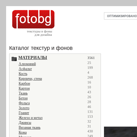
текстуры и фоны
для дизайна
Каталог текстур и фонов
МАТЕРИАЛЫ
3561
25
Алюминий
199
Асфальт
4
Кость
268
Кирпичи, стена
16
Карбон
10
Картон
43
Ткань
26
Бетон
28
Фольга
46
Золото
131
Гранит
153
Железо и метал
32
Джинсы
31
Вязаная ткань
430
Кожа
249