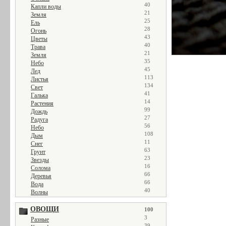
40
Капли воды
21
Земля
25
Ель
28
Огонь
43
Цветы
40
Трава
21
Земля
35
Небо
45
Лед
113
Листья
134
Свет
41
Галька
14
Растения
99
Дождь
27
Радуга
56
Небо
108
Дым
11
Снег
63
Грунт
23
Звезды
16
Солома
66
Деревья
66
Вода
40
Волны
ОВОЩИ
100
3
Разные
39