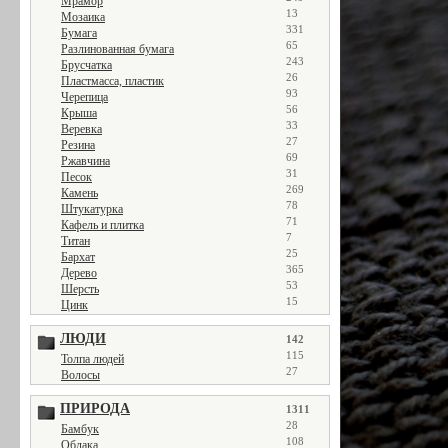
Мрамор
13
Мозаика
331
Бумага
65
Разлинованная бумага
243
Брусчатка
26
Пластмасса, пластик
93
Черепица
56
Крыша
33
Веревка
27
Резина
69
Ржавчина
31
Песок
269
Камень
78
Штукатурка
71
Кафель и плитка
7
Титан
25
Бархат
365
Дерево
53
Шерсть
15
Цинк
ЛЮДИ
142
115
Толпа людей
27
Волосы
ПРИРОДА
1311
28
Бамбук
108
Облака