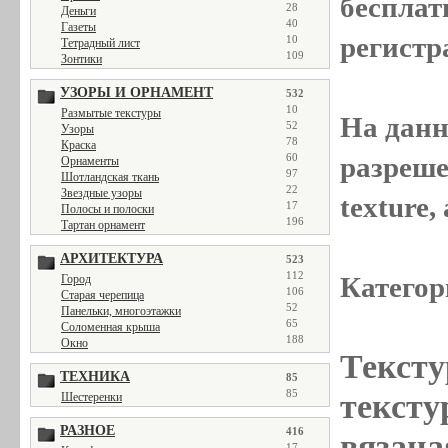
бесплат
28
Деньги
40
Газеты
регистр
10
Тетрадный лист
109
Зонтики
УЗОРЫ И ОРНАМЕНТ
532
10
Размытые текстуры
На данн
52
Узоры
78
Краска
60
разреше
Орнаменты
97
Шотландская ткань
22
Звездные узоры
texture
17
Полосы и полоски
196
Тартан орнамент
АРХИТЕКТУРА
523
112
Категор
Город
106
Старая черепица
52
Панельки, многоэтажки
65
Соломенная крыша
188
Окно
Тексту
ТЕХНИКА
85
85
текстур
Шестеренки
РАЗНОЕ
416
вязана
17