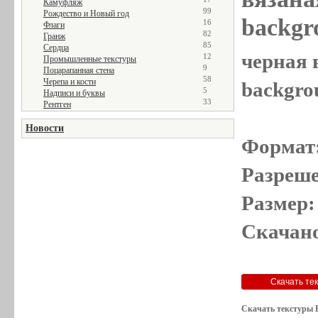
Камуфляж
99
Рождество и Новый год
backgr
16
Флаги
82
Гранж
85
Сердца
черная в
12
Промышленные текстуры
9
Поцарапанная стена
58
Черепа и кости
backgro
5
Надписи и буквы
33
Рентген
Новости
Формат
Разреше
Размер:
Скачано
Скачать текстуры 