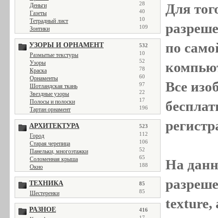
28
Для тог
Деньги
40
Газеты
10
Тетрадный лист
разреш
109
Зонтики
по само
УЗОРЫ И ОРНАМЕНТ
532
10
Размытые текстуры
52
Узоры
компью
78
Краска
60
Орнаменты
Все
изо
97
Шотландская ткань
22
Звездные узоры
17
Полосы и полоски
бесплат
196
Тартан орнамент
регистр
АРХИТЕКТУРА
523
112
Город
106
Старая черепица
52
Панельки, многоэтажки
65
Соломенная крыша
На данн
188
Окно
разреше
ТЕХНИКА
85
85
Шестеренки
texture
РАЗНОЕ
416
17