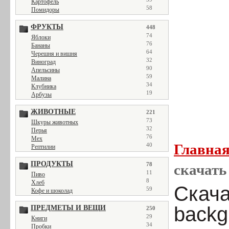
Картофель
58
Помидоры
ФРУКТЫ
448
74
Яблоки
76
Бананы
64
Черешня и вишня
32
Виноград
90
Апельсины
59
Малина
34
Клубника
19
Арбузы
ЖИВОТНЫЕ
221
73
Шкуры животных
32
Перья
76
Мех
Главна
40
Рептилии
ПРОДУКТЫ
78
скачать 
11
Пиво
8
Хлеб
Скача
59
Кофе и шоколад
backgr
ПРЕДМЕТЫ И ВЕЩИ
250
29
Книги
34
Пробки