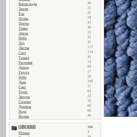
40
Капли воды
21
Земля
25
Ель
28
Огонь
43
Цветы
40
Трава
21
Земля
35
Небо
45
Лед
113
Листья
134
Свет
41
Галька
14
Растения
99
Дождь
27
Радуга
56
Небо
108
Дым
11
Снег
63
Грунт
23
Звезды
16
Солома
66
Деревья
66
Вода
40
Волны
ОВОЩИ
100
3
Разные
39