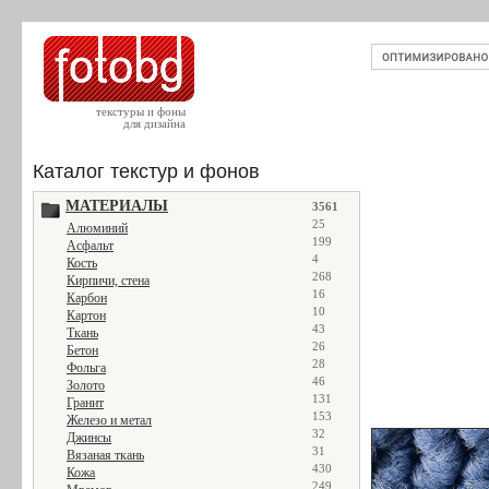
текстуры и фоны
для дизайна
Каталог текстур и фонов
МАТЕРИАЛЫ
3561
25
Алюминий
199
Асфальт
4
Кость
268
Кирпичи, стена
16
Карбон
10
Картон
43
Ткань
26
Бетон
28
Фольга
46
Золото
131
Гранит
153
Железо и метал
32
Джинсы
31
Вязаная ткань
430
Кожа
249