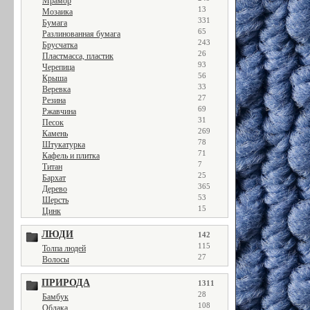
Мрамор
13
Мозаика
331
Бумага
65
Разлинованная бумага
243
Брусчатка
26
Пластмасса, пластик
93
Черепица
56
Крыша
33
Веревка
27
Резина
69
Ржавчина
31
Песок
269
Камень
78
Штукатурка
71
Кафель и плитка
7
Титан
25
Бархат
365
Дерево
53
Шерсть
15
Цинк
ЛЮДИ
142
115
Толпа людей
27
Волосы
ПРИРОДА
1311
28
Бамбук
108
Облака