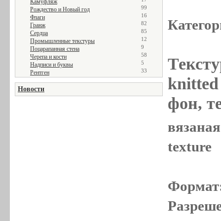
Камуфляж
99
Рождество и Новый год
16
Флаги
Категор
82
Гранж
85
Сердца
12
Промышленные текстуры
9
Поцарапанная стена
58
Черепа и кости
Тексту
5
Надписи и буквы
33
Рентген
knitted
Новости
фон, те
вязаная 
texture
Формат
Разреше