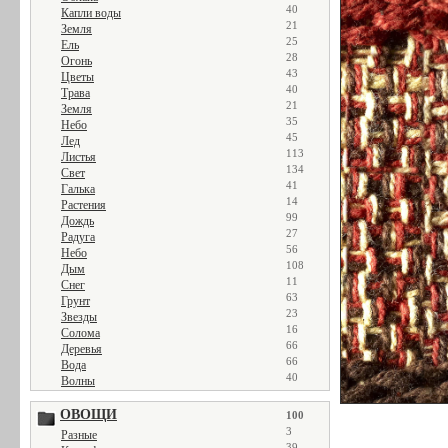
40
Капли воды
21
Земля
25
Ель
28
Огонь
43
Цветы
40
Трава
21
Земля
35
Небо
45
Лед
113
Листья
134
Свет
41
Галька
14
Растения
99
Дождь
27
Радуга
56
Небо
108
Дым
11
Снег
63
Грунт
23
Звезды
16
Солома
66
Деревья
66
Вода
40
Волны
ОВОЩИ
100
3
Разные
39