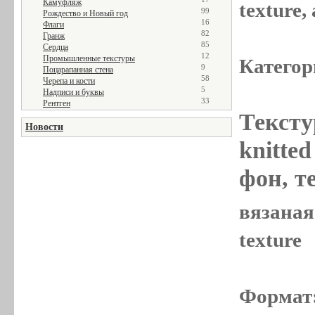
Камуфляж
texture
99
Рождество и Новый год
16
Флаги
82
Гранж
85
Сердца
12
Промышленные текстуры
Категор
9
Поцарапанная стена
58
Черепа и кости
5
Надписи и буквы
33
Рентген
Тексту
Новости
knitted
фон, те
вязаная 
texture
Формат