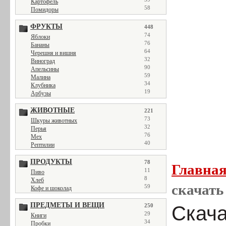
Картофель
58
Помидоры
ФРУКТЫ
448
74
Яблоки
76
Бананы
64
Черешня и вишня
32
Виноград
90
Апельсины
59
Малина
34
Клубника
19
Арбузы
ЖИВОТНЫЕ
221
73
Шкуры животных
32
Перья
76
Мех
40
Рептилии
ПРОДУКТЫ
78
Главна
11
Пиво
8
Хлеб
скачать 
59
Кофе и шоколад
ПРЕДМЕТЫ И ВЕЩИ
250
Скача
29
Книги
34
Пробки