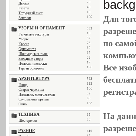
backgr
28
Деньги
40
Газеты
10
Тетрадный лист
Для тог
109
Зонтики
УЗОРЫ И ОРНАМЕНТ
разреш
532
10
Размытые текстуры
52
Узоры
по само
78
Краска
60
Орнаменты
компью
97
Шотландская ткань
22
Звездные узоры
17
Полосы и полоски
Все
изо
196
Тартан орнамент
бесплат
АРХИТЕКТУРА
523
112
Город
106
регистр
Старая черепица
52
Панельки, многоэтажки
65
Соломенная крыша
188
Окно
На данн
ТЕХНИКА
85
85
Шестеренки
разреше
РАЗНОЕ
416
17