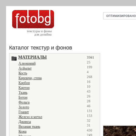
текстуры и фоны
для дизайна
Каталог текстур и фонов
МАТЕРИАЛЫ
3561
25
Алюминий
199
Асфальт
4
Кость
268
Кирпичи, стена
16
Карбон
10
Картон
43
Ткань
26
Бетон
28
Фольга
46
Золото
131
Гранит
153
Железо и метал
32
Джинсы
31
Вязаная ткань
430
Кожа
249