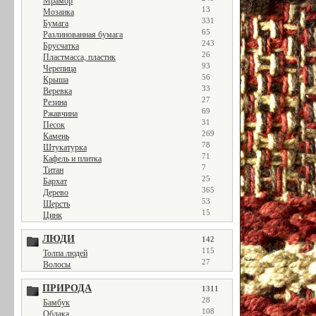
Мрамор
13
Мозаика
331
Бумага
65
Разлинованная бумага
243
Брусчатка
26
Пластмасса, пластик
93
Черепица
56
Крыша
33
Веревка
27
Резина
69
Ржавчина
31
Песок
269
Камень
78
Штукатурка
71
Кафель и плитка
7
Титан
25
Бархат
365
Дерево
53
Шерсть
15
Цинк
ЛЮДИ
142
115
Толпа людей
27
Волосы
ПРИРОДА
1311
28
Бамбук
108
Облака